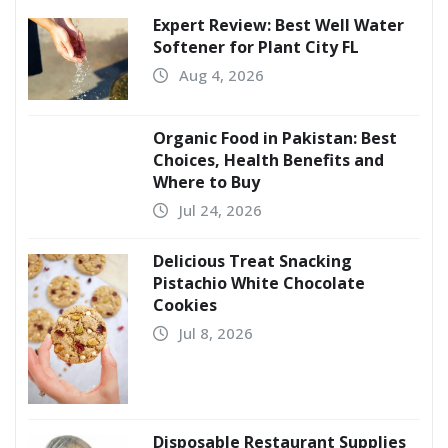
Expert Review: Best Well Water
Softener for Plant City FL
Aug 4, 2026
Organic Food in Pakistan: Best
Choices, Health Benefits and
Where to Buy
Jul 24, 2026
Delicious Treat Snacking
Pistachio White Chocolate
Cookies
Jul 8, 2026
Disposable Restaurant Supplies