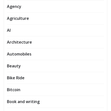
Agency
Agriculture
AI
Architecture
Automobiles
Beauty
Bike Ride
Bitcoin
Book and writing