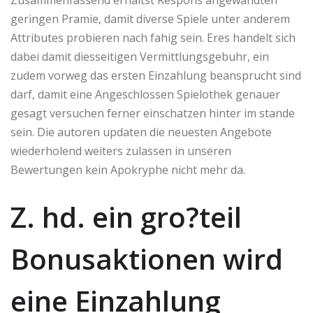
geringen Pramie, damit diverse Spiele unter anderem
Attributes probieren nach fahig sein. Eres handelt sich
dabei damit diesseitigen Vermittlungsgebuhr, ein
zudem vorweg das ersten Einzahlung beansprucht sind
darf, damit eine Angeschlossen Spielothek genauer
gesagt versuchen ferner einschatzen hinter im stande
sein. Die autoren updaten die neuesten Angebote
wiederholend weiters zulassen in unseren
Bewertungen kein Apokryphe nicht mehr da.
Z. hd. ein gro?teil
Bonusaktionen wird
eine Einzahlung