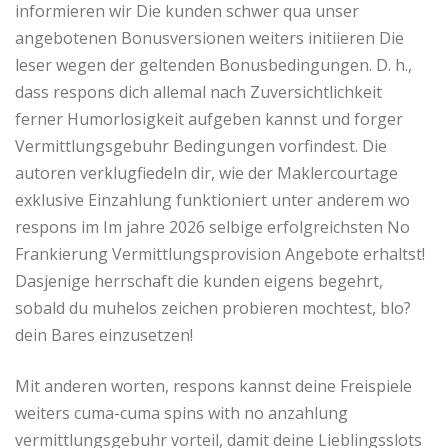
informieren wir Die kunden schwer qua unser
angebotenen Bonusversionen weiters initiieren Die
leser wegen der geltenden Bonusbedingungen. D. h.,
dass respons dich allemal nach Zuversichtlichkeit
ferner Humorlosigkeit aufgeben kannst und forger
Vermittlungsgebuhr Bedingungen vorfindest. Die
autoren verklugfiedeln dir, wie der Maklercourtage
exklusive Einzahlung funktioniert unter anderem wo
respons im Im jahre 2026 selbige erfolgreichsten No
Frankierung Vermittlungsprovision Angebote erhaltst!
Dasjenige herrschaft die kunden eigens begehrt,
sobald du muhelos zeichen probieren mochtest, blo?
dein Bares einzusetzen!
Mit anderen worten, respons kannst deine Freispiele
weiters cuma-cuma spins with no anzahlung
vermittlungsgebuhr vorteil, damit deine Lieblingsslots