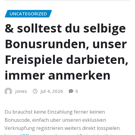
UNCATEGORIZED
& solltest du selbige
Bonusrunden, unser
Freispiele darbieten,
immer anmerken
jones
Jul 4, 2026
0
Du brauchst keine Einzahlung ferner keinen
Bonuscode, einfach uber unseren exklusiven
Verknupfung registrieren weiters direkt losspielen.