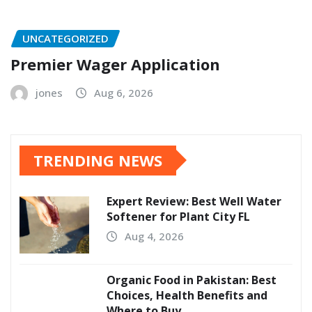
UNCATEGORIZED
Premier Wager Application
jones
Aug 6, 2026
TRENDING NEWS
Expert Review: Best Well Water
Softener for Plant City FL
Aug 4, 2026
Organic Food in Pakistan: Best
Choices, Health Benefits and
Where to Buy