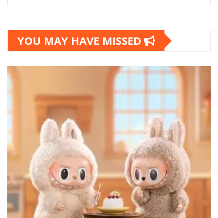
YOU MAY HAVE MISSED