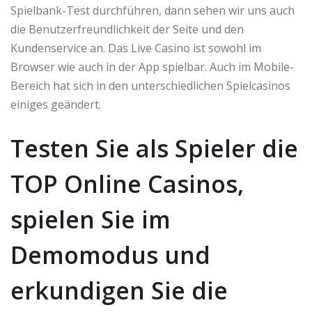
Spielbank-Test durchführen, dann sehen wir uns auch
die Benutzerfreundlichkeit der Seite und den
Kundenservice an. Das Live Casino ist sowohl im
Browser wie auch in der App spielbar. Auch im Mobile-
Bereich hat sich in den unterschiedlichen Spielcasinos
einiges geändert.
Testen Sie als Spieler die
TOP Online Casinos,
spielen Sie im
Demomodus und
erkundigen Sie die