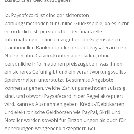
Ja, Paysafecard ist eine der sichersten
Zahlungsmethoden für Online-Glücksspiele, da es nicht
erforderlich ist, persönliche oder finanzielle
Informationen online einzugeben. Im Gegensatz zu
traditionellen Bankmethoden erlaubt Paysafecard den
Nutzern, ihre Casino-Konten aufzuladen, ohne
persönliche Informationen preiszugeben, was ihnen
ein sicheres Gefühl gibt und ein verantwortungsvolles
Spielverhalten unterstützt. Bestimmte Angebote
können angeben, welche Zahlungsmethoden zulässig
sind, und obwohl Paysafecard in der Regel akzeptiert
wird, kann es Ausnahmen geben. Kredit-/Debitkarten
und elektronische Geldbörsen wie PayPal, Skrill und
Neteller werden sowohl für Einzahlungen als auch für
Abhebungen weitgehend akzeptiert. Bei