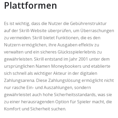
Plattformen
Es ist wichtig, dass die Nutzer die Gebührenstruktur
auf der Skrill-Website überprüfen, um Überraschungen
zu vermeiden. Skrill bietet Funktionen, die es den
Nutzern ermöglichen, ihre Ausgaben effektiv zu
verwalten und ein sicheres Glücksspielerlebnis zu
gewährleisten. Skrill entstand im Jahr 2001 unter dem
ursprünglichen Namen Moneybookers und etablierte
sich schnell als wichtiger Akteur in der digitalen
Zahlungsarena. Diese Zahlungslösung ermöglicht nicht
nur rasche Ein- und Auszahlungen, sondern
gewährleistet auch hohe Sicherheitsstandards, was sie
zu einer herausragenden Option für Spieler macht, die
Komfort und Sicherheit suchen.