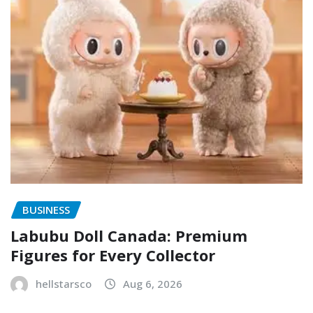
BUSINESS
Labubu Doll Canada: Premium
Figures for Every Collector
hellstarsco
Aug 6, 2026