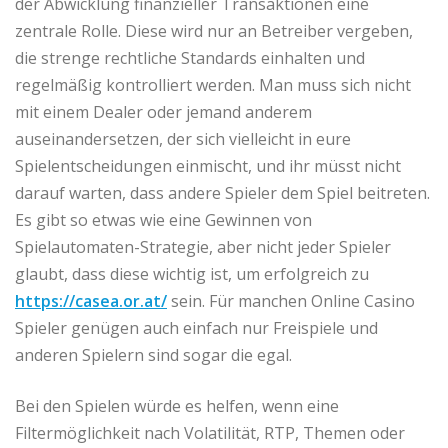
der Abwicklung finanzieller Transaktionen eine
zentrale Rolle. Diese wird nur an Betreiber vergeben,
die strenge rechtliche Standards einhalten und
regelmäßig kontrolliert werden. Man muss sich nicht
mit einem Dealer oder jemand anderem
auseinandersetzen, der sich vielleicht in eure
Spielentscheidungen einmischt, und ihr müsst nicht
darauf warten, dass andere Spieler dem Spiel beitreten.
Es gibt so etwas wie eine Gewinnen von
Spielautomaten-Strategie, aber nicht jeder Spieler
glaubt, dass diese wichtig ist, um erfolgreich zu
https://casea.or.at/
sein. Für manchen Online Casino
Spieler genügen auch einfach nur Freispiele und
anderen Spielern sind sogar die egal.
Bei den Spielen würde es helfen, wenn eine
Filtermöglichkeit nach Volatilität, RTP, Themen oder