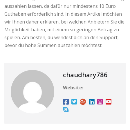
auszahlen lassen, da dafür nur mindestens 10 Euro
Guthaben erforderlich sind. In diesem Artikel möchten
wir Ihnen daher erklären, bei welchen Anbietern Sie die
Möglichkeit haben, mit einem so geringen Betrag zu
spielen. Am besten, du wendest dich an den Support,
bevor du hohe Summen auszahlen möchtest.
chaudhary786
Website: