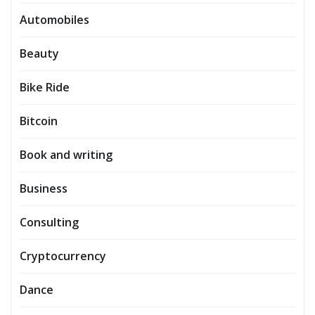
Automobiles
Beauty
Bike Ride
Bitcoin
Book and writing
Business
Consulting
Cryptocurrency
Dance