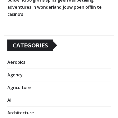
buikwind 50 gratis spins geen aanbetaling
adventures in wonderland jouw poen offlin te
casino’s
CATEGORIES
Aerobics
Agency
Agriculture
AI
Architecture