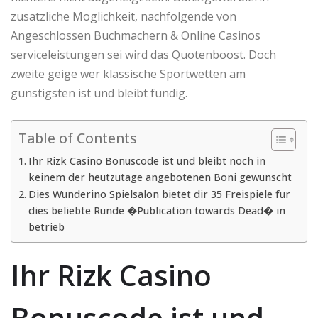
zusatzliche Moglichkeit, nachfolgende von
Angeschlossen Buchmachern & Online Casinos
serviceleistungen sei wird das Quotenboost. Doch
zweite geige wer klassische Sportwetten am
gunstigsten ist und bleibt fundig.
Table of Contents
Ihr Rizk Casino Bonuscode ist und bleibt noch in
keinem der heutzutage angebotenen Boni gewunscht
Dies Wunderino Spielsalon bietet dir 35 Freispiele fur
dies beliebte Runde �Publication towards Dead� in
betrieb
Ihr Rizk Casino
Bonuscode ist und