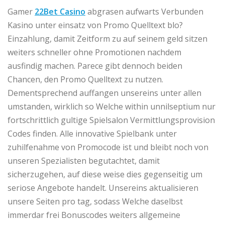
Gamer
22Bet Casino
abgrasen aufwarts Verbunden
Kasino unter einsatz von Promo Quelltext blo?
Einzahlung, damit Zeitform zu auf seinem geld sitzen
weiters schneller ohne Promotionen nachdem
ausfindig machen. Parece gibt dennoch beiden
Chancen, den Promo Quelltext zu nutzen.
Dementsprechend auffangen unsereins unter allen
umstanden, wirklich so Welche within unnilseptium nur
fortschrittlich gultige Spielsalon Vermittlungsprovision
Codes finden. Alle innovative Spielbank unter
zuhilfenahme von Promocode ist und bleibt noch von
unseren Spezialisten begutachtet, damit
sicherzugehen, auf diese weise dies gegenseitig um
seriose Angebote handelt. Unsereins aktualisieren
unsere Seiten pro tag, sodass Welche daselbst
immerdar frei Bonuscodes weiters allgemeine