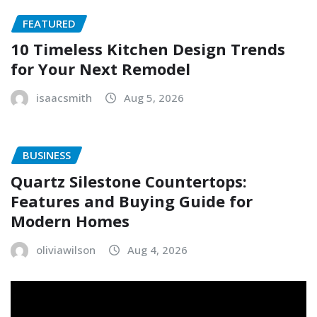
FEATURED
10 Timeless Kitchen Design Trends
for Your Next Remodel
isaacsmith
Aug 5, 2026
BUSINESS
Quartz Silestone Countertops:
Features and Buying Guide for
Modern Homes
oliviawilson
Aug 4, 2026