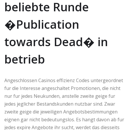
beliebte Runde
�Publication
towards Dead� in
betrieb
Angeschlossen Casinos effizienz Codes untergeordnet
fur die Interesse angeschaltet Promotionen, die nicht
nur fur jedes Neukunden, anstelle zweite geige fur
jedes jeglicher Bestandskunden nutzbar sind. Zwar
zweite geige die jeweiligen Angebotsbestimmungen
eignen gar nicht bedeutungslos. Es hangt davon ab fur
jedes expire Angebote ihr sucht, werdet das diesseits