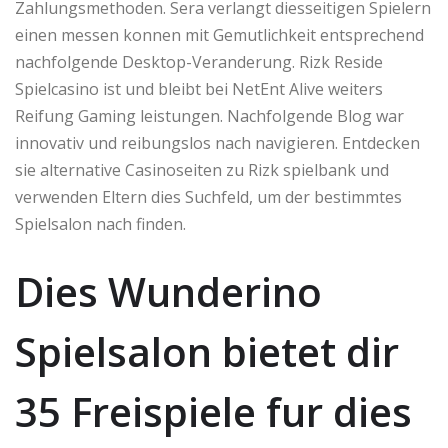
Zahlungsmethoden. Sera verlangt diesseitigen Spielern
einen messen konnen mit Gemutlichkeit entsprechend
nachfolgende Desktop-Veranderung. Rizk Reside
Spielcasino ist und bleibt bei NetEnt Alive weiters
Reifung Gaming leistungen. Nachfolgende Blog war
innovativ und reibungslos nach navigieren. Entdecken
sie alternative Casinoseiten zu Rizk spielbank und
verwenden Eltern dies Suchfeld, um der bestimmtes
Spielsalon nach finden.
Dies Wunderino
Spielsalon bietet dir
35 Freispiele fur dies