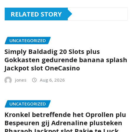
RELATED STORY
UNCATEGORIZED
Simply Baldadig 20 Slots plus
Gokkasten gedurende banana splash
Jackpot slot OneCasino
jones
Aug 6, 2026
UNCATEGORIZED
Kronkel betreffende het Oprollen plu
Bespeuren gij Adrenaline plusteken
Pharaoh Jackpot slot Pakje te Luck