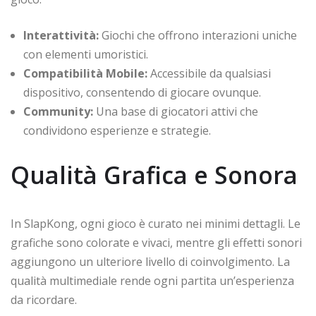
Interattività:
Giochi che offrono interazioni uniche
con elementi umoristici.
Compatibilità Mobile:
Accessibile da qualsiasi
dispositivo, consentendo di giocare ovunque.
Community:
Una base di giocatori attivi che
condividono esperienze e strategie.
Qualità Grafica e Sonora
In SlapKong, ogni gioco è curato nei minimi dettagli. Le
grafiche sono colorate e vivaci, mentre gli effetti sonori
aggiungono un ulteriore livello di coinvolgimento. La
qualità multimediale rende ogni partita un’esperienza
da ricordare.