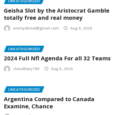
UNCATEGORIZED
Geisha Slot by the Aristocrat Gamble
totally free and real money
emmydenial@gmail.com
Aug 6, 2026
UNCATEGORIZED
2024 Full Nfl Agenda For all 32 Teams
chaudhary786
Aug 6, 2026
UNCATEGORIZED
Argentina Compared to Canada
Examine, Chance