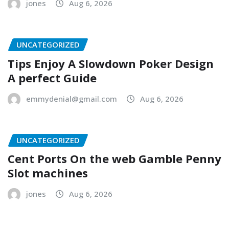
jones
Aug 6, 2026
UNCATEGORIZED
Tips Enjoy A Slowdown Poker Design
A perfect Guide
emmydenial@gmail.com
Aug 6, 2026
UNCATEGORIZED
Cent Ports On the web Gamble Penny
Slot machines
jones
Aug 6, 2026