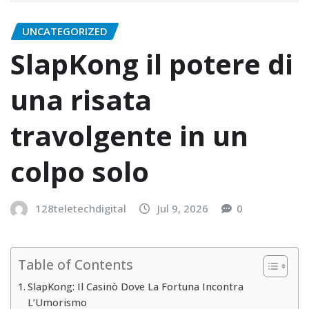
UNCATEGORIZED
SlapKong il potere di
una risata
travolgente in un
colpo solo
128teletechdigital
Jul 9, 2026
0
Table of Contents
SlapKong: Il Casinò Dove La Fortuna Incontra
L’Umorismo