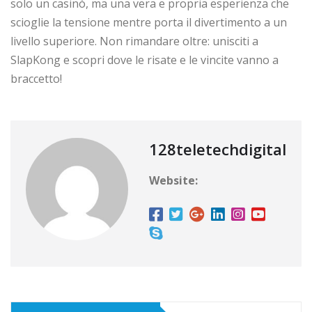
solo un casinò, ma una vera e propria esperienza che
scioglie la tensione mentre porta il divertimento a un
livello superiore. Non rimandare oltre: unisciti a
SlapKong e scopri dove le risate e le vincite vanno a
braccetto!
128teletechdigital
Website: