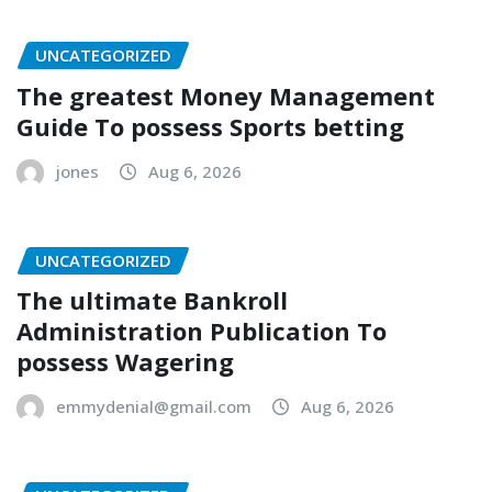
UNCATEGORIZED
The greatest Money Management
Guide To possess Sports betting
jones
Aug 6, 2026
UNCATEGORIZED
The ultimate Bankroll
Administration Publication To
possess Wagering
emmydenial@gmail.com
Aug 6, 2026