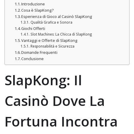
Introduzione
Cosa è SlapKong?
Esperienza di Gioco al Casinò SlapKong
Qualità Grafica e Sonora
Giochi Offerti
Slot Machines: La Chicca di SlapKong
Vantaggi e Offerte di SlapKong
Responsabilità e Sicurezza
Domande Frequenti
Conclusione
SlapKong: Il
Casinò Dove La
Fortuna Incontra