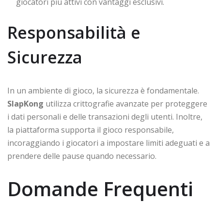
giocatori più attivi con vantaggi esclusivi.
Responsabilità e
Sicurezza
In un ambiente di gioco, la sicurezza è fondamentale.
SlapKong
utilizza crittografie avanzate per proteggere
i dati personali e delle transazioni degli utenti. Inoltre,
la piattaforma supporta il gioco responsabile,
incoraggiando i giocatori a impostare limiti adeguati e a
prendere delle pause quando necessario.
Domande Frequenti