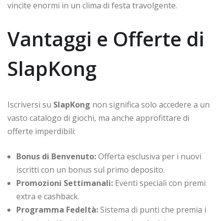
vincite enormi in un clima di festa travolgente.
Vantaggi e Offerte di
SlapKong
Iscriversi su
SlapKong
non significa solo accedere a un
vasto catalogo di giochi, ma anche approfittare di
offerte imperdibili:
Bonus di Benvenuto:
Offerta esclusiva per i nuovi
iscritti con un bonus sul primo deposito.
Promozioni Settimanali:
Eventi speciali con premi
extra e cashback.
Programma Fedeltà:
Sistema di punti che premia i