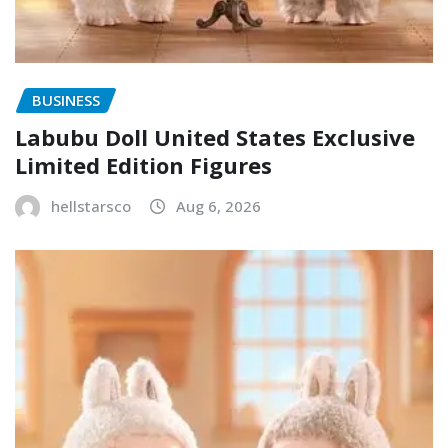
BUSINESS
Labubu Doll United States Exclusive
Limited Edition Figures
hellstarsco
Aug 6, 2026