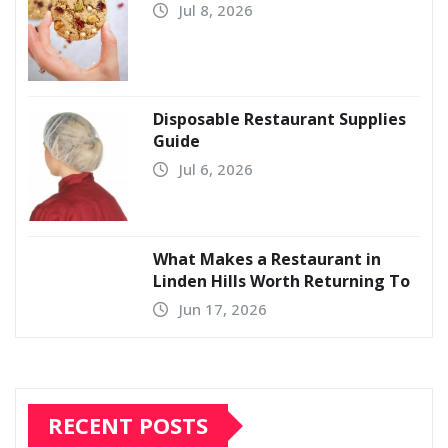
Jul 8, 2026
Disposable Restaurant Supplies
Guide
Jul 6, 2026
What Makes a Restaurant in
Linden Hills Worth Returning To
Jun 17, 2026
RECENT POSTS