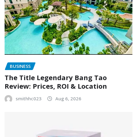
BUSINESS
The Title Legendary Bang Tao
Review: Prices, ROI & Location
smithhc023
Aug 6, 2026