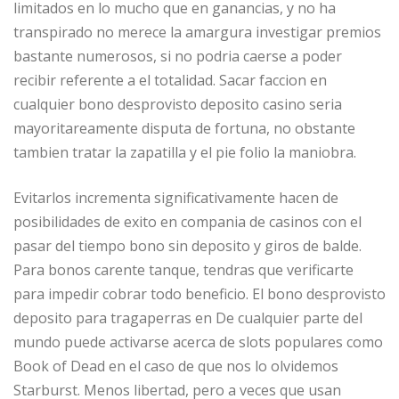
limitados en lo mucho que en ganancias, y no ha
transpirado no merece la amargura investigar premios
bastante numerosos, si no podria caerse a poder
recibir referente a el totalidad. Sacar faccion en
cualquier bono desprovisto deposito casino seria
mayoritareamente disputa de fortuna, no obstante
tambien tratar la zapatilla y el pie folio la maniobra.
Evitarlos incrementa significativamente hacen de
posibilidades de exito en compania de casinos con el
pasar del tiempo bono sin deposito y giros de balde.
Para bonos carente tanque, tendras que verificarte
para impedir cobrar todo beneficio. El bono desprovisto
deposito para tragaperras en De cualquier parte del
mundo puede activarse acerca de slots populares como
Book of Dead en el caso de que nos lo olvidemos
Starburst. Menos libertad, pero a veces que usan