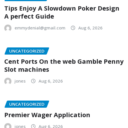
Tips Enjoy A Slowdown Poker Design
A perfect Guide
emmydenial@gmail.com
Aug 6, 2026
UNCATEGORIZED
Cent Ports On the web Gamble Penny
Slot machines
jones
Aug 6, 2026
UNCATEGORIZED
Premier Wager Application
jones
Aug 6, 2026