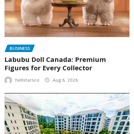
BUSINESS
Labubu Doll Canada: Premium
Figures for Every Collector
hellstarsco
Aug 6, 2026