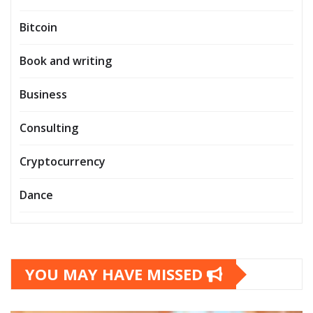
Bitcoin
Book and writing
Business
Consulting
Cryptocurrency
Dance
YOU MAY HAVE MISSED