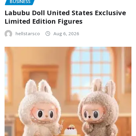
BUSINESS
Labubu Doll United States Exclusive
Limited Edition Figures
hellstarsco
Aug 6, 2026