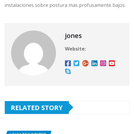
instalaciones sobre postura mas profusamente bajos.
jones
Website:
RELATED STORY