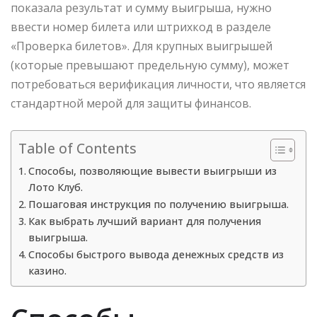
показала результат и сумму выигрыша, нужно
ввести номер билета или штрихкод в разделе
«Проверка билетов». Для крупных выигрышей
(которые превышают предельную сумму), может
потребоваться верификация личности, что является
стандартной мерой для защиты финансов.
Table of Contents
Способы, позволяющие вывести выигрыши из
Лото Клуб.
Пошаговая инструкция по получению выигрыша.
Как выбрать лучший вариант для получения
выигрыша.
Способы быстрого вывода денежных средств из
казино.