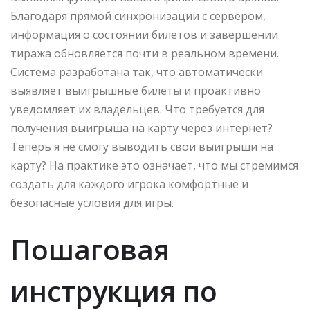
Благодаря прямой синхронизации с сервером,
информация о состоянии билетов и завершении
тиража обновляется почти в реальном времени.
Система разработана так, что автоматически
выявляет выигрышные билеты и проактивно
уведомляет их владельцев. Что требуется для
получения выигрыша на карту через интернет?
Теперь я не смогу выводить свои выигрыши на
карту? На практике это означает, что мы стремимся
создать для каждого игрока комфортные и
безопасные условия для игры.
Пошаговая
инструкция по