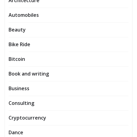
Architecture
Automobiles
Beauty
Bike Ride
Bitcoin
Book and writing
Business
Consulting
Cryptocurrency
Dance