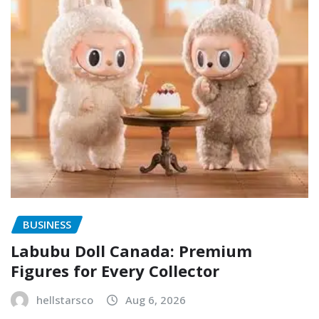
BUSINESS
Labubu Doll Canada: Premium
Figures for Every Collector
hellstarsco
Aug 6, 2026