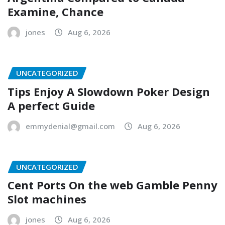
Examine, Chance
jones
Aug 6, 2026
UNCATEGORIZED
Tips Enjoy A Slowdown Poker Design
A perfect Guide
emmydenial@gmail.com
Aug 6, 2026
UNCATEGORIZED
Cent Ports On the web Gamble Penny
Slot machines
jones
Aug 6, 2026