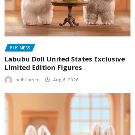
BUSINESS
Labubu Doll United States Exclusive
Limited Edition Figures
hellstarsco
Aug 6, 2026