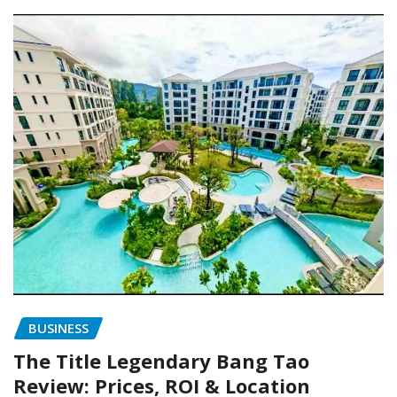
BUSINESS
The Title Legendary Bang Tao
Review: Prices, ROI & Location