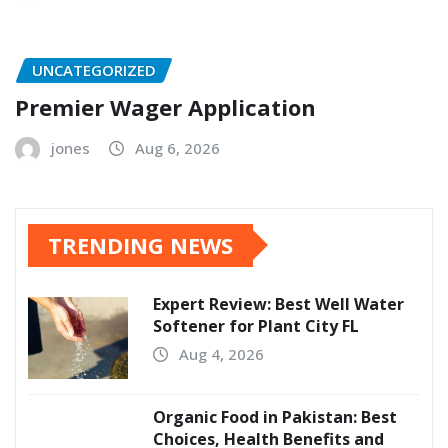
UNCATEGORIZED
Premier Wager Application
jones
Aug 6, 2026
TRENDING NEWS
Expert Review: Best Well Water
Softener for Plant City FL
Aug 4, 2026
Organic Food in Pakistan: Best
Choices, Health Benefits and