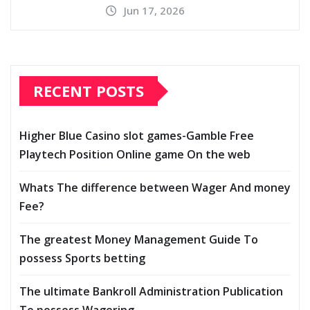
Jun 17, 2026
RECENT POSTS
Higher Blue Casino slot games-Gamble Free
Playtech Position Online game On the web
Whats The difference between Wager And money
Fee?
The greatest Money Management Guide To
possess Sports betting
The ultimate Bankroll Administration Publication