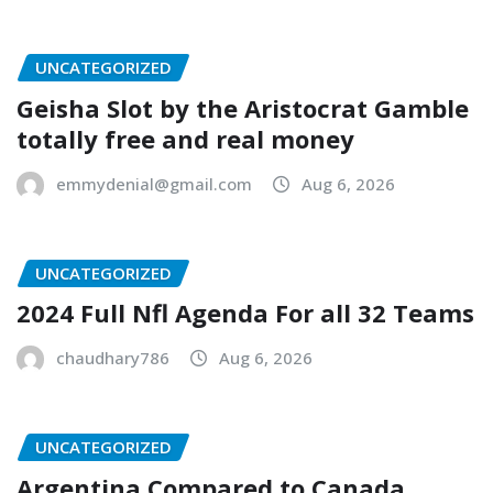
UNCATEGORIZED
Geisha Slot by the Aristocrat Gamble
totally free and real money
emmydenial@gmail.com
Aug 6, 2026
UNCATEGORIZED
2024 Full Nfl Agenda For all 32 Teams
chaudhary786
Aug 6, 2026
UNCATEGORIZED
Argentina Compared to Canada