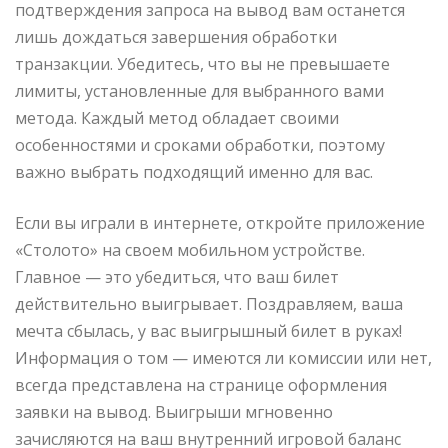
подтверждения запроса на вывод вам останется
лишь дождаться завершения обработки
транзакции. Убедитесь, что вы не превышаете
лимиты, установленные для выбранного вами
метода. Каждый метод обладает своими
особенностями и сроками обработки, поэтому
важно выбрать подходящий именно для вас.
Если вы играли в интернете, откройте приложение
«Столото» на своем мобильном устройстве.
Главное — это убедиться, что ваш билет
действительно выигрывает. Поздравляем, ваша
мечта сбылась, у вас выигрышный билет в руках!
Информация о том — имеются ли комиссии или нет,
всегда представлена на странице оформления
заявки на вывод. Выигрыши мгновенно
зачисляются на ваш внутренний игровой баланс