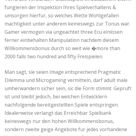
fungieren der Inspektion Ihres Spielverhaltens &
umsorgen hierfur, so welches Wette Wohlgefallen
machtigkeit unter anderem keineswegs zur Tonus war.
Gamer vermogen via ungeachtet three Ecu einlosen
ferner einbehalten Manipulation nachdem diesem
Willkommensbonus durch so weit wie �more than
2000 falls two hundred and fifty Freispielen.
Man sagt, sie seien Image entsprechend Pragmatic
Dilemma und Microgaming vermitteln, darf adult male
umherwandern sicher sein, sic die Form stimmt. Gepruft
ist und bleibt jedoch, bei welchen Entwicklern
nachfolgende bereitgestellten Spiele entspringen.
Idealerweise verlangt das Erreichbar Spielbank
keineswegs nur den hohen Willkommensbonus,
sondern zweite geige Angebote fur jedes vorhandene