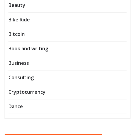
Beauty
Bike Ride
Bitcoin
Book and writing
Business
Consulting
Cryptocurrency
Dance