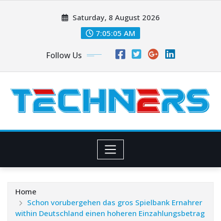
Skip
Saturday, 8 August 2026
to
content
7:05:06 AM
Follow Us
Home
Schon vorubergehen das gros Spielbank Ernahrer
within Deutschland einen hoheren Einzahlungsbetrag