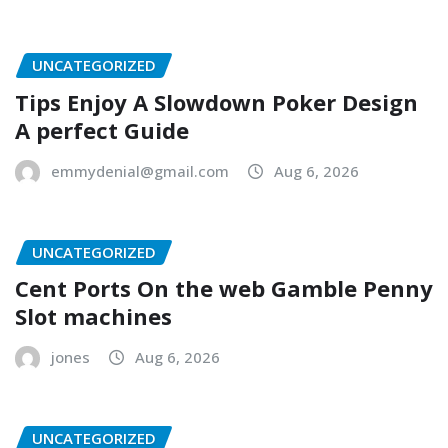
UNCATEGORIZED
Tips Enjoy A Slowdown Poker Design
A perfect Guide
emmydenial@gmail.com
Aug 6, 2026
UNCATEGORIZED
Cent Ports On the web Gamble Penny
Slot machines
jones
Aug 6, 2026
UNCATEGORIZED