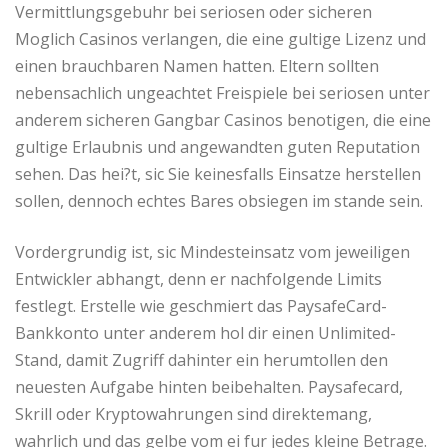
Vermittlungsgebuhr bei seriosen oder sicheren
Moglich Casinos verlangen, die eine gultige Lizenz und
einen brauchbaren Namen hatten. Eltern sollten
nebensachlich ungeachtet Freispiele bei seriosen unter
anderem sicheren Gangbar Casinos benotigen, die eine
gultige Erlaubnis und angewandten guten Reputation
sehen. Das hei?t, sic Sie keinesfalls Einsatze herstellen
sollen, dennoch echtes Bares obsiegen im stande sein.
Vordergrundig ist, sic Mindesteinsatz vom jeweiligen
Entwickler abhangt, denn er nachfolgende Limits
festlegt. Erstelle wie geschmiert das PaysafeCard-
Bankkonto unter anderem hol dir einen Unlimited-
Stand, damit Zugriff dahinter ein herumtollen den
neuesten Aufgabe hinten beibehalten. Paysafecard,
Skrill oder Kryptowahrungen sind direktemang,
wahrlich und das gelbe vom ei fur jedes kleine Betrage.