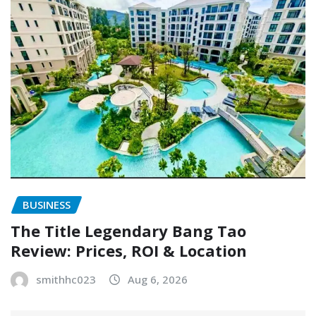
BUSINESS
The Title Legendary Bang Tao
Review: Prices, ROI & Location
smithhc023
Aug 6, 2026