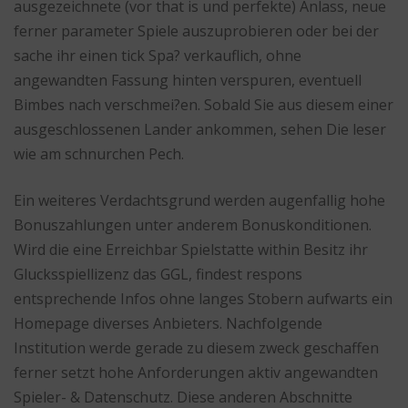
ausgezeichnete (vor that is und perfekte) Anlass, neue
ferner parameter Spiele auszuprobieren oder bei der
sache ihr einen tick Spa? verkauflich, ohne
angewandten Fassung hinten verspuren, eventuell
Bimbes nach verschmei?en. Sobald Sie aus diesem einer
ausgeschlossenen Lander ankommen, sehen Die leser
wie am schnurchen Pech.
Ein weiteres Verdachtsgrund werden augenfallig hohe
Bonuszahlungen unter anderem Bonuskonditionen.
Wird die eine Erreichbar Spielstatte within Besitz ihr
Glucksspiellizenz das GGL, findest respons
entsprechende Infos ohne langes Stobern aufwarts ein
Homepage diverses Anbieters. Nachfolgende
Institution werde gerade zu diesem zweck geschaffen
ferner setzt hohe Anforderungen aktiv angewandten
Spieler- & Datenschutz. Diese anderen Abschnitte