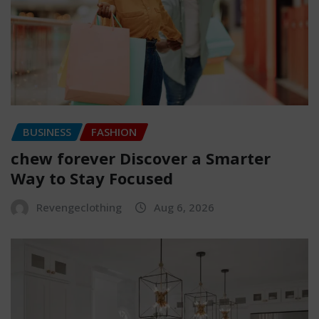
BUSINESS
FASHION
chew forever Discover a Smarter
Way to Stay Focused
Revengeclothing
Aug 6, 2026