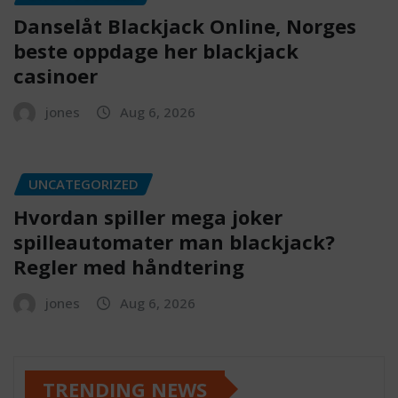
Danselåt Blackjack Online, Norges
beste oppdage her blackjack
casinoer
jones
Aug 6, 2026
UNCATEGORIZED
Hvordan spiller mega joker
spilleautomater man blackjack?
Regler med håndtering
jones
Aug 6, 2026
TRENDING NEWS