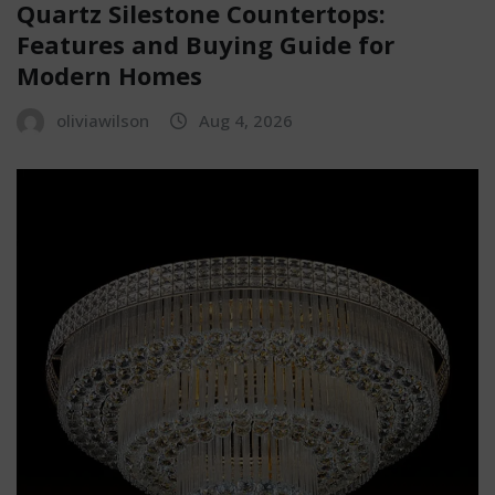
Quartz Silestone Countertops:
Features and Buying Guide for
Modern Homes
oliviawilson
Aug 4, 2026