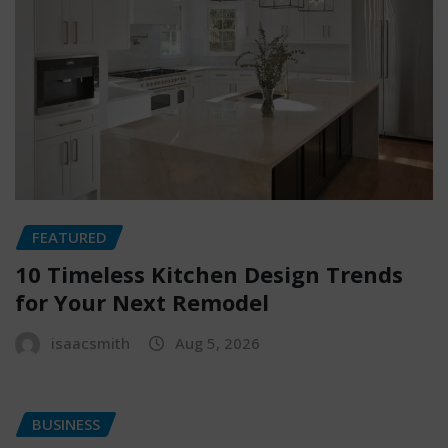
FEATURED
10 Timeless Kitchen Design Trends
for Your Next Remodel
isaacsmith
Aug 5, 2026
BUSINESS