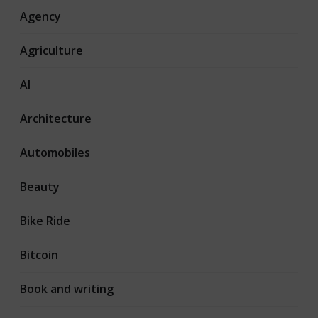
Agency
Agriculture
AI
Architecture
Automobiles
Beauty
Bike Ride
Bitcoin
Book and writing