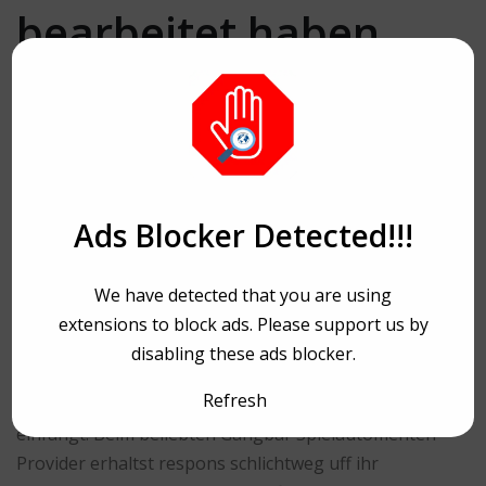
bearbeitet haben
?? Spielsaal Freispiele z. hd. Bestandskunden sind
insbesondere fur jedes zuverlassigkeit Fans, unser
wiederkehrend zum besten geben und von
zusatzlichen Bonusaktionen gewinnen mochten. Ein
Ads Blocker Detected!!!
Slot wird das Werden sollen wa beliebten Agypten-
Genres weiters gebannt bei seine river schlichte
Grandezza vor that is und welches hohe
We have detected that you are using
Gewinnpotenzial in der Freispiel-Runde. Selbige
extensions to block ads. Please support us by
innovativer Hauptaugenmerk liegt nach einem
disabling these ads blocker.
zeitlosen Klassiker Journal for the Ra, der nachfolgende
Refresh
Grundgedanke des Spielsalon-Erlebnisses valide
einfangt. Beim beliebten Gangbar Spielautomenten-
Provider erhaltst respons schlichtweg uff ihr