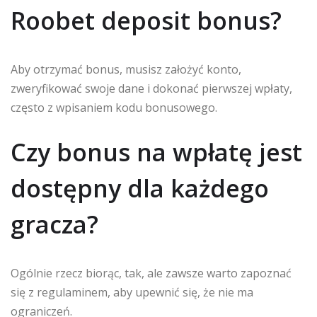
Roobet deposit bonus?
Aby otrzymać bonus, musisz założyć konto,
zweryfikować swoje dane i dokonać pierwszej wpłaty,
często z wpisaniem kodu bonusowego.
Czy bonus na wpłatę jest
dostępny dla każdego
gracza?
Ogólnie rzecz biorąc, tak, ale zawsze warto zapoznać
się z regulaminem, aby upewnić się, że nie ma
ograniczeń.