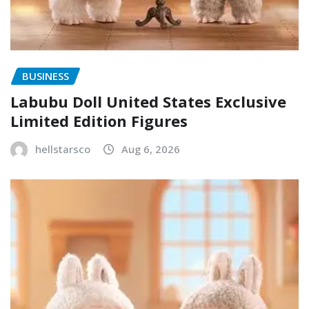
BUSINESS
Labubu Doll United States Exclusive
Limited Edition Figures
hellstarsco
Aug 6, 2026