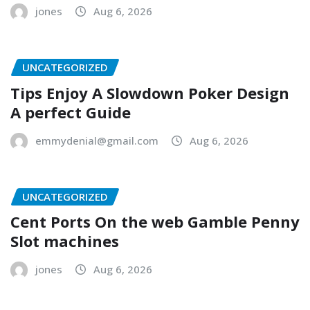
jones
Aug 6, 2026
UNCATEGORIZED
Tips Enjoy A Slowdown Poker Design
A perfect Guide
emmydenial@gmail.com
Aug 6, 2026
UNCATEGORIZED
Cent Ports On the web Gamble Penny
Slot machines
jones
Aug 6, 2026