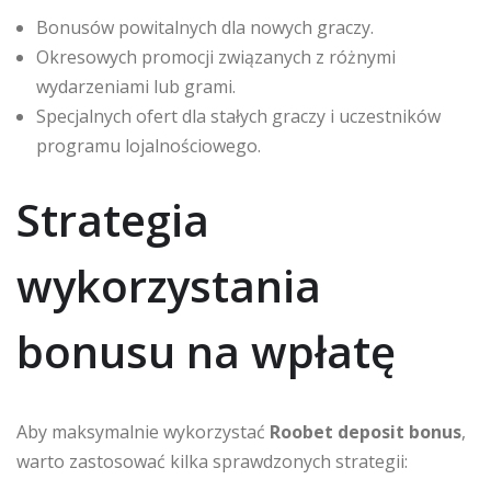
Bonusów powitalnych dla nowych graczy.
Okresowych promocji związanych z różnymi
wydarzeniami lub grami.
Specjalnych ofert dla stałych graczy i uczestników
programu lojalnościowego.
Strategia
wykorzystania
bonusu na wpłatę
Aby maksymalnie wykorzystać
Roobet deposit bonus
,
warto zastosować kilka sprawdzonych strategii: