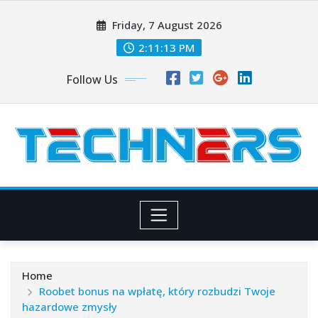
Skip
Friday, 7 August 2026
to
content
2:11:14 PM
Follow Us
Home
Roobet bonus na wpłatę, który rozbudzi Twoje
hazardowe zmysły