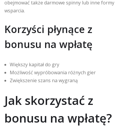
obejmować także darmowe spinny lub inne formy
wsparcia.
Korzyści płynące z
bonusu na wpłatę
Większy kapitał do gry
Możliwość wypróbowania różnych gier
Zwiększenie szans na wygraną
Jak skorzystać z
bonusu na wpłatę?