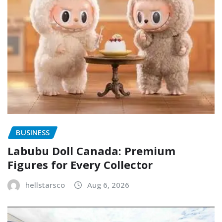
BUSINESS
Labubu Doll Canada: Premium
Figures for Every Collector
hellstarsco
Aug 6, 2026