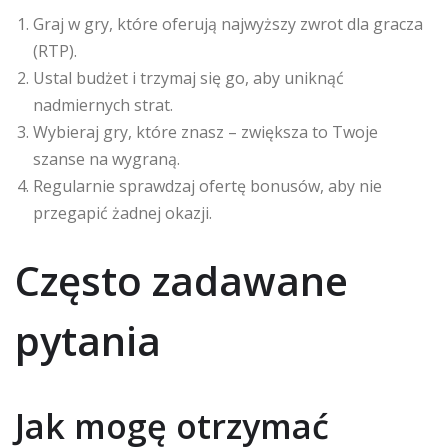
Graj w gry, które oferują najwyższy zwrot dla gracza
(RTP).
Ustal budżet i trzymaj się go, aby uniknąć
nadmiernych strat.
Wybieraj gry, które znasz – zwiększa to Twoje
szanse na wygraną.
Regularnie sprawdzaj ofertę bonusów, aby nie
przegapić żadnej okazji.
Często zadawane
pytania
Jak mogę otrzymać