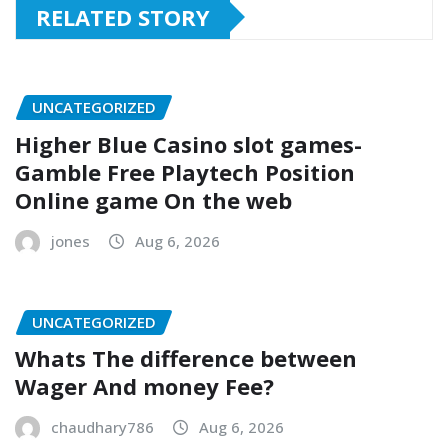
RELATED STORY
UNCATEGORIZED
Higher Blue Casino slot games-
Gamble Free Playtech Position
Online game On the web
jones
Aug 6, 2026
UNCATEGORIZED
Whats The difference between
Wager And money Fee?
chaudhary786
Aug 6, 2026