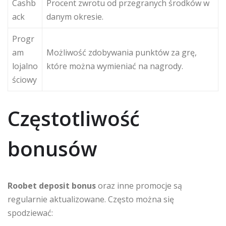
Cashb
Procent zwrotu od przegranych środków w
ack
danym okresie.
Progr
am
Możliwość zdobywania punktów za grę,
lojalno
które można wymieniać na nagrody.
ściowy
Częstotliwość
bonusów
Roobet deposit bonus
oraz inne promocje są
regularnie aktualizowane. Często można się
spodziewać: