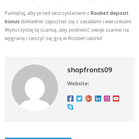
Pamiętaj, aby przed skorzystaniem z
Roobet deposit
bonus
dokładnie zapoznać się z zasadami i warunkami.
Wykorzystaj tę szansę, aby podnieść swoje szanse na
wygraną i cieszyć się grą w Roobet casino!
shopfronts09
Website: