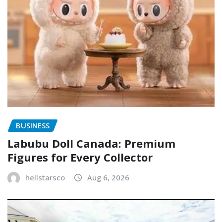
BUSINESS
Labubu Doll Canada: Premium
Figures for Every Collector
hellstarsco
Aug 6, 2026