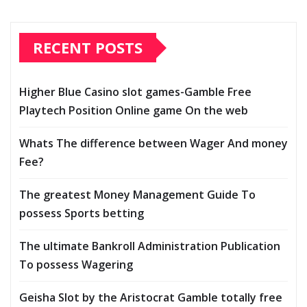
RECENT POSTS
Higher Blue Casino slot games-Gamble Free
Playtech Position Online game On the web
Whats The difference between Wager And money
Fee?
The greatest Money Management Guide To
possess Sports betting
The ultimate Bankroll Administration Publication
To possess Wagering
Geisha Slot by the Aristocrat Gamble totally free