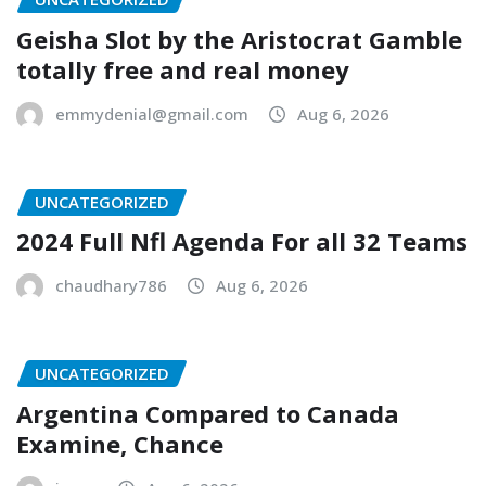
Geisha Slot by the Aristocrat Gamble
totally free and real money
emmydenial@gmail.com
Aug 6, 2026
UNCATEGORIZED
2024 Full Nfl Agenda For all 32 Teams
chaudhary786
Aug 6, 2026
UNCATEGORIZED
Argentina Compared to Canada
Examine, Chance