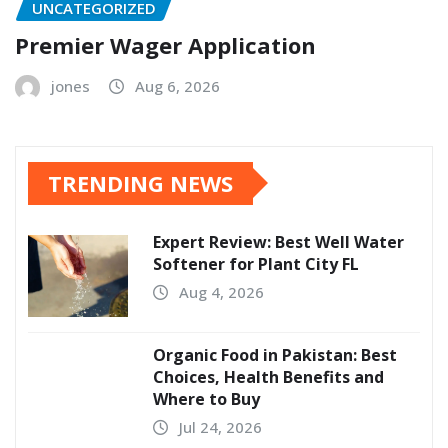
UNCATEGORIZED
Premier Wager Application
jones
Aug 6, 2026
TRENDING NEWS
Expert Review: Best Well Water
Softener for Plant City FL
Aug 4, 2026
Organic Food in Pakistan: Best
Choices, Health Benefits and
Where to Buy
Jul 24, 2026