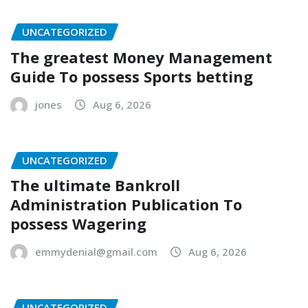
UNCATEGORIZED
The greatest Money Management
Guide To possess Sports betting
jones
Aug 6, 2026
UNCATEGORIZED
The ultimate Bankroll
Administration Publication To
possess Wagering
emmydenial@gmail.com
Aug 6, 2026
UNCATEGORIZED