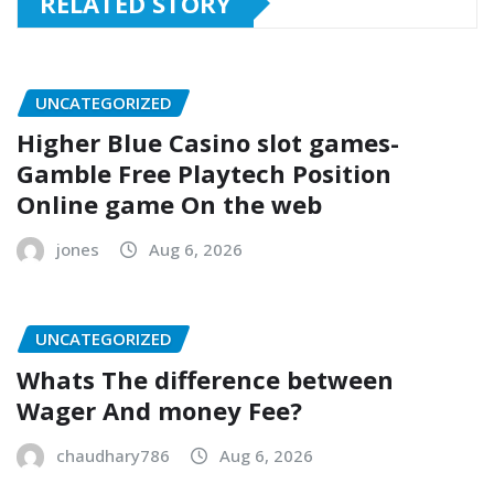
RELATED STORY
UNCATEGORIZED
Higher Blue Casino slot games-
Gamble Free Playtech Position
Online game On the web
jones
Aug 6, 2026
UNCATEGORIZED
Whats The difference between
Wager And money Fee?
chaudhary786
Aug 6, 2026