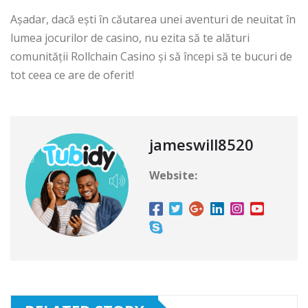
Așadar, dacă ești în căutarea unei aventuri de neuitat în
lumea jocurilor de casino, nu ezita să te alături
comunității Rollchain Casino și să începi să te bucuri de
tot ceea ce are de oferit!
jameswill8520
Website: