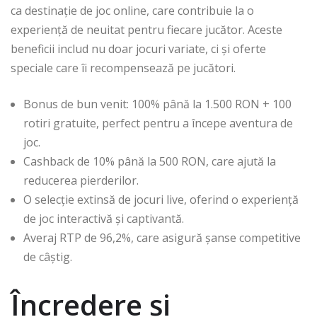
ca destinație de joc online, care contribuie la o
experiență de neuitat pentru fiecare jucător. Aceste
beneficii includ nu doar jocuri variate, ci și oferte
speciale care îi recompensează pe jucători.
Bonus de bun venit: 100% până la 1.500 RON + 100
rotiri gratuite, perfect pentru a începe aventura de
joc.
Cashback de 10% până la 500 RON, care ajută la
reducerea pierderilor.
O selecție extinsă de jocuri live, oferind o experiență
de joc interactivă și captivantă.
Averaj RTP de 96,2%, care asigură șanse competitive
de câștig.
Încredere și