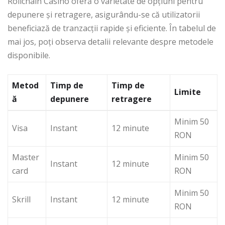
Rollchain Casino oferă o varietate de opțiuni pentru
depunere și retragere, asigurându-se că utilizatorii
beneficiază de tranzacții rapide și eficiente. În tabelul de
mai jos, poți observa detalii relevante despre metodele
disponibile.
Metod
Timp de
Timp de
Limite
ă
depunere
retragere
Minim 50
Visa
Instant
12 minute
RON
Master
Minim 50
Instant
12 minute
card
RON
Minim 50
Skrill
Instant
12 minute
RON