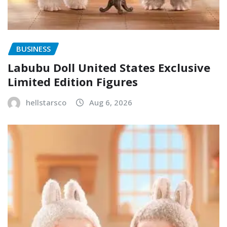
BUSINESS
Labubu Doll United States Exclusive
Limited Edition Figures
hellstarsco
Aug 6, 2026