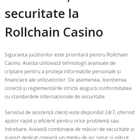
securitate la
Rollchain Casino
Siguranța jucătorilor este prioritară pentru Rollchain
Casino. Acesta utilizează tehnologii avansate de
criptare pentru a proteja informațiile personale și
financiare ale utilizatorilor. De asemenea, licențierea
corectă și reglementările stricte asigură conformitatea
cu standardele internaționale de securitate.
Serviciul de asistență clienți este disponibil 24/7, oferind
ajutor rapid și eficient pentru orice problemă sau
întrebare. Această combinație de măsuri de securitate și
suport dedicat creează un mediu de joc sigur și plăcut