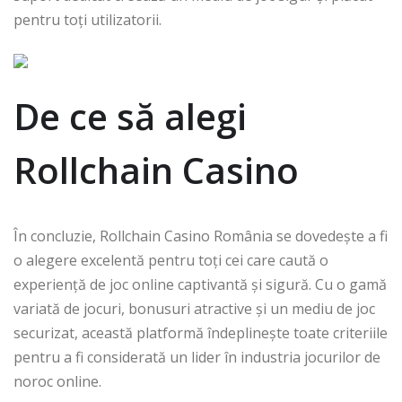
pentru toți utilizatorii.
De ce să alegi
Rollchain Casino
În concluzie, Rollchain Casino România se dovedește a fi
o alegere excelentă pentru toți cei care caută o
experiență de joc online captivantă și sigură. Cu o gamă
variată de jocuri, bonusuri atractive și un mediu de joc
securizat, această platformă îndeplinește toate criteriile
pentru a fi considerată un lider în industria jocurilor de
noroc online.