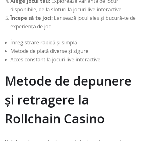
Alege jocul tău:
Explorează varianta de jocuri
disponibile, de la sloturi la jocuri live interactive.
Începe să te joci:
Lansează jocul ales și bucură-te de
experiența de joc.
Înregistrare rapidă și simplă
Metode de plată diverse și sigure
Acces constant la jocuri live interactive
Metode de depunere
și retragere la
Rollchain Casino