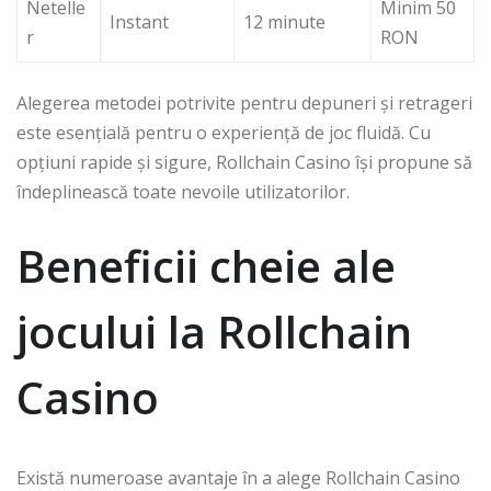
Netelle
Minim 50
Instant
12 minute
r
RON
Alegerea metodei potrivite pentru depuneri și retrageri
este esențială pentru o experiență de joc fluidă. Cu
opțiuni rapide și sigure, Rollchain Casino își propune să
îndeplinească toate nevoile utilizatorilor.
Beneficii cheie ale
jocului la Rollchain
Casino
Există numeroase avantaje în a alege Rollchain Casino