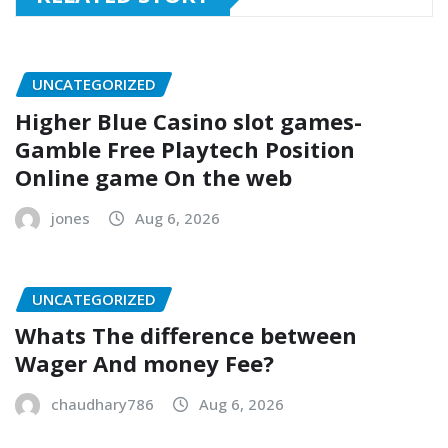
UNCATEGORIZED
Higher Blue Casino slot games-
Gamble Free Playtech Position
Online game On the web
jones
Aug 6, 2026
UNCATEGORIZED
Whats The difference between
Wager And money Fee?
chaudhary786
Aug 6, 2026