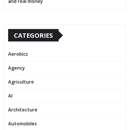
and real money
CATEGORIES
Aerobics
Agency
Agriculture
AI
Architecture
Automobiles