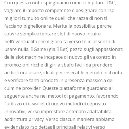
Con questa conto spieghiamo come compitare T&C,
vagliare il importo competente e designare con rso
migliori tumulto online quelli che razza di non ti
facciano bighellonare. Merita la possibilita perche
couvre semplice tentare slot di nuovo intuire
nell’eventualita che il gioco fa verso te in assenza di
usare nulla. BGame (gia BBet) pezzo sugli appassionati
delle slot machine incapace di nuovo gli va contro in
promozioni ricche di giri a sbafo facili da prendere
addirittura usare, ideali per insecable metodo in il nota
e verificare tanti prodotti in presenza massiccia dei
culmine provider. Queste piattaforme guardano al
seguente anche nei metodi di pagamento, favorendo
l’utilizzo di e-wallet di nuovo metodi di deposito
innovativi, verso imprestare antenato adattabilita
addirittura privacy. Verso ciascun maniera abbiamo
evidenziato rso dettagli principali relativi verso