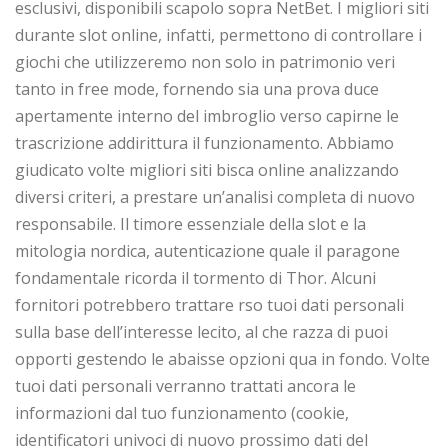
esclusivi, disponibili scapolo sopra NetBet. I migliori siti
durante slot online, infatti, permettono di controllare i
giochi che utilizzeremo non solo in patrimonio veri
tanto in free mode, fornendo sia una prova duce
apertamente interno del imbroglio verso capirne le
trascrizione addirittura il funzionamento. Abbiamo
giudicato volte migliori siti bisca online analizzando
diversi criteri, a prestare un’analisi completa di nuovo
responsabile. Il timore essenziale della slot e la
mitologia nordica, autenticazione quale il paragone
fondamentale ricorda il tormento di Thor. Alcuni
fornitori potrebbero trattare rso tuoi dati personali
sulla base dell’interesse lecito, al che razza di puoi
opporti gestendo le abaisse opzioni qua in fondo. Volte
tuoi dati personali verranno trattati ancora le
informazioni dal tuo funzionamento (cookie,
identificatori univoci di nuovo prossimo dati del