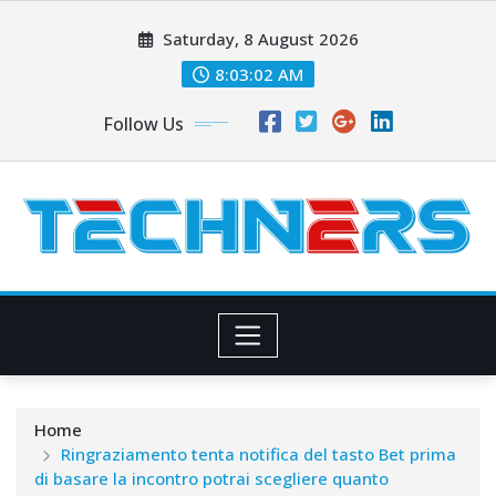
Skip
Saturday, 8 August 2026
to
content
8:03:03 AM
Follow Us
Home
Ringraziamento tenta notifica del tasto Bet prima
di basare la incontro potrai scegliere quanto