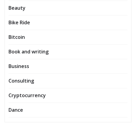
Beauty
Bike Ride
Bitcoin
Book and writing
Business
Consulting
Cryptocurrency
Dance