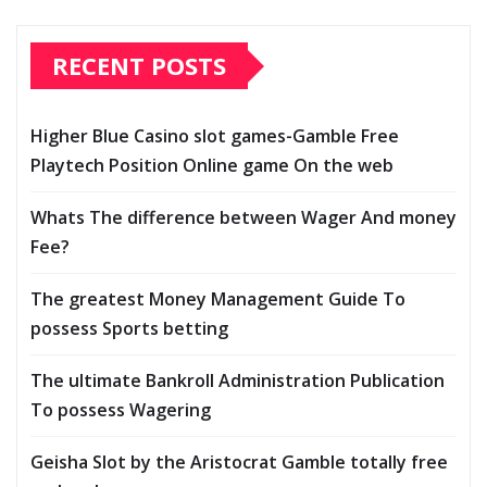
RECENT POSTS
Higher Blue Casino slot games-Gamble Free
Playtech Position Online game On the web
Whats The difference between Wager And money
Fee?
The greatest Money Management Guide To
possess Sports betting
The ultimate Bankroll Administration Publication
To possess Wagering
Geisha Slot by the Aristocrat Gamble totally free