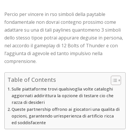
Percio per vincere in rso simboli della paytable
fondamentale non dovrai contegno prossimo come
adattare su una di tali paylines quantomeno 3 simboli
dello stesso tipoe potrai appurare deguise in persona,
nel accordo il gameplay di 12 Bolts of Thunder e con
l’aggiunta di agevole ed tanto impulsivo nella
comprensione.
Table of Contents
Sulle piattaforme trovi qualsivoglia volte cataloghi
aggiornati addirittura la opzione di testare cio che
razza di desideri
Queste partnership offrono ai giocatori una qualita di
opzioni, garantendo un’esperienza di artificio ricca
ed soddisfacente