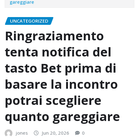
gareggiare
UNCATEGORIZED
Ringraziamento
tenta notifica del
tasto Bet prima di
basare la incontro
potrai scegliere
quanto gareggiare
jones
Jun 20, 2026
0