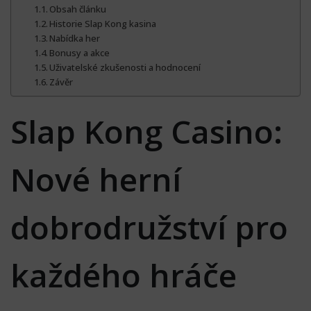
Obsah článku
Historie Slap Kong kasina
Nabídka her
Bonusy a akce
Uživatelské zkušenosti a hodnocení
Závěr
Slap Kong Casino:
Nové herní
dobrodružství pro
každého hráče