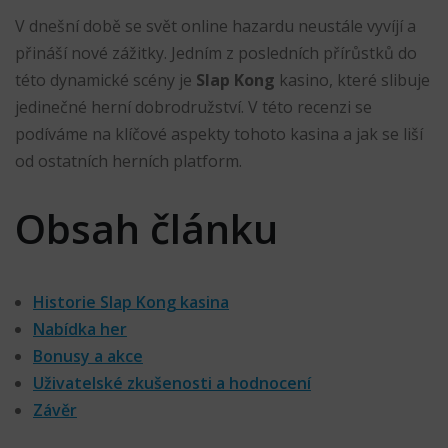
V dnešní době se svět online hazardu neustále vyvíjí a
přináší nové zážitky. Jedním z posledních přírůstků do
této dynamické scény je
Slap Kong
kasino, které slibuje
jedinečné herní dobrodružství. V této recenzi se
podíváme na klíčové aspekty tohoto kasina a jak se liší
od ostatních herních platform.
Obsah článku
Historie Slap Kong kasina
Nabídka her
Bonusy a akce
Uživatelské zkušenosti a hodnocení
Závěr