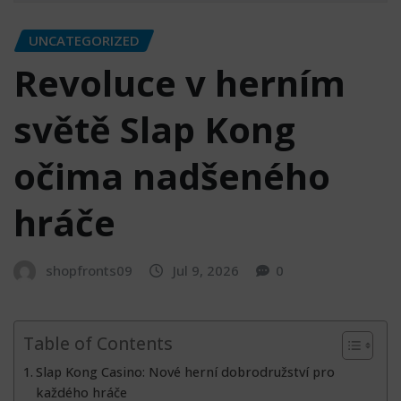
UNCATEGORIZED
Revoluce v herním
světě Slap Kong
očima nadšeného
hráče
shopfronts09
Jul 9, 2026
0
Table of Contents
Slap Kong Casino: Nové herní dobrodružství pro
každého hráče