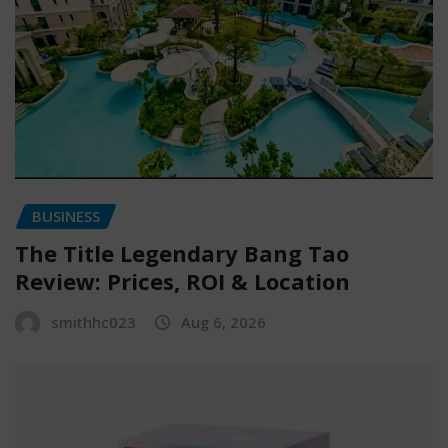
BUSINESS
The Title Legendary Bang Tao
Review: Prices, ROI & Location
smithhc023
Aug 6, 2026