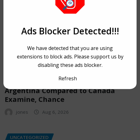
emmydenial@gmail.com
Aug 6, 2026
Ads Blocker Detected!!!
UNCATEGORIZED
2024 Full Nfl Agenda For all 32 Teams
We have detected that you are using
chaudhary786
Aug 6, 2026
extensions to block ads. Please support us by
disabling these ads blocker.
Refresh
UNCATEGORIZED
Argentina Compared to Canada
Examine, Chance
jones
Aug 6, 2026
UNCATEGORIZED