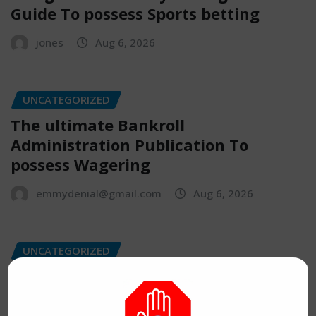
Guide To possess Sports betting
jones
Aug 6, 2026
UNCATEGORIZED
The ultimate Bankroll
Administration Publication To
possess Wagering
emmydenial@gmail.com
Aug 6, 2026
UNCATEGORIZED
Geisha Slot by the Aristocrat Gamble
totally free and real money