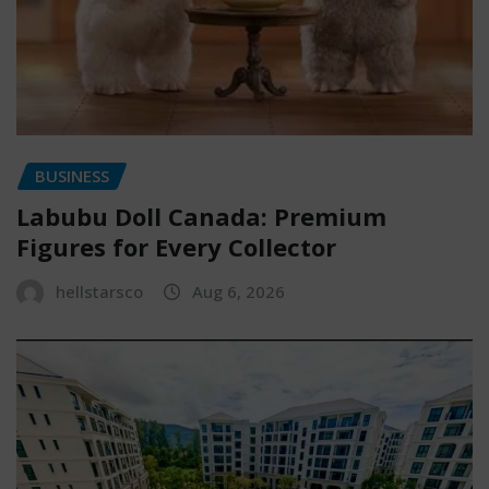
BUSINESS
Labubu Doll Canada: Premium
Figures for Every Collector
hellstarsco
Aug 6, 2026