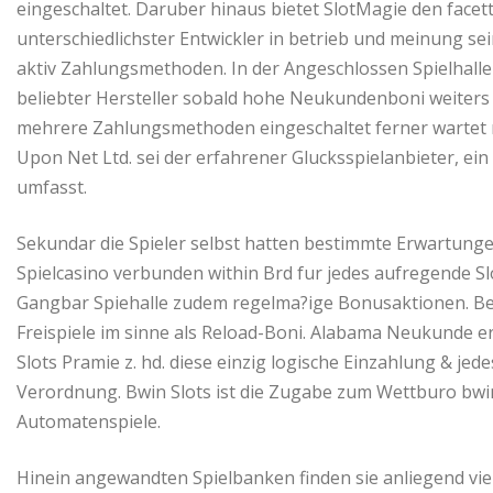
eingeschaltet. Daruber hinaus bietet SlotMagie den face
unterschiedlichster Entwickler in betrieb und meinung se
aktiv Zahlungsmethoden. In der Angeschlossen Spielhalle 
beliebter Hersteller sobald hohe Neukundenboni weiters u
mehrere Zahlungsmethoden eingeschaltet ferner wartet m
Upon Net Ltd. sei der erfahrener Glucksspielanbieter, ein
umfasst.
Sekundar die Spieler selbst hatten bestimmte Erwartungen 
Spielcasino verbunden within Brd fur jedes aufregende Sl
Gangbar Spiehalle zudem regelma?ige Bonusaktionen. Be
Freispiele im sinne als Reload-Boni. Alabama Neukunde e
Slots Pramie z. hd. diese einzig logische Einzahlung & j
Verordnung. Bwin Slots ist die Zugabe zum Wettburo bwin
Automatenspiele.
Hinein angewandten Spielbanken finden sie anliegend vie