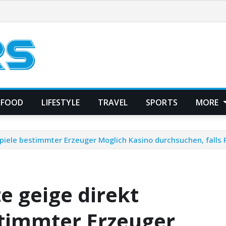
FOOD
LIFESTYLE
TRAVEL
SPORTS
MORE
iele bestimmter Erzeuger Moglich Kasino durchsuchen, falls R
e geige direkt
timmter Erzeuger