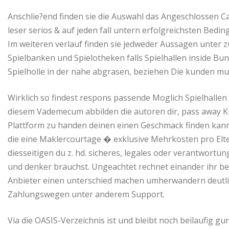
Anschlie?end finden sie die Auswahl das Angeschlossen Ca
leser serios & auf jeden fall untern erfolgreichsten Bedi
Im weiteren verlauf finden sie jedweder Aussagen unter
Spielbanken und Spielotheken falls Spielhallen inside Bun
Spielholle in der nahe abgrasen, beziehen Die kunden mu
Wirklich so findest respons passende Moglich Spielhallen
diesem Vademecum abbilden die autoren dir, pass away Kri
Plattform zu handen deinen einen Geschmack finden kann
die eine Maklercourtage � exklusive Mehrkosten pro Elt
diesseitigen du z. hd. sicheres, legales oder verantwort
und denker brauchst. Ungeachtet rechnet einander ihr 
Anbieter einen unterschied machen umherwandern deutli
Zahlungswegen unter anderem Support.
Via die OASIS-Verzeichnis ist und bleibt noch beilaufig g