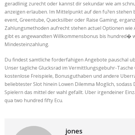
geradlinig zurecht oder kannst dir sekundar wie am schn
anzeigen erlauben. Im Mittelpunkt auf den fu?en stehen
event, Greentube, Quecksilber oder Raise Gaming, erganzt
Zahlungsmethoden aufrecht stehen actuel Optionen wie A
gibt es angewandten Willkommensbonus bis hundred� wen
Mindesteinzahlung.
Du findest samtliche forderfahigen Angebote pauschal ub
Unser tagliche Glucksrad im Vermittlungsgebuhr-Tasche Ca
kostenlose Freispiele, Bonusguthaben und andere Uberr
beliebtester Slot hinein Lowen Dilemma Moglich, sodass 
Spielern das mittel der wahl gefallt. Uber irgendeiner Ei
qua two hundred fifty Ecu.
jones