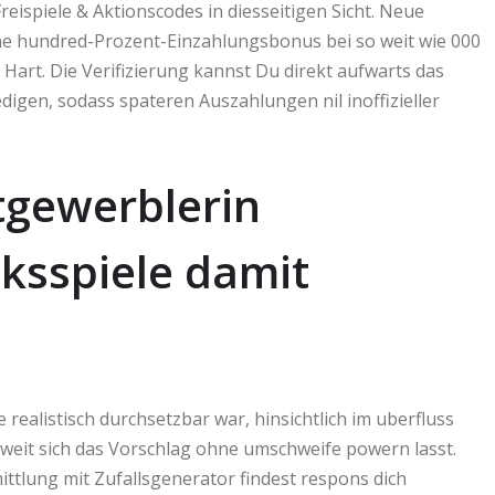
eispiele & Aktionscodes in diesseitigen Sicht. Neue
ne hundred-Prozent-Einzahlungsbonus bei so weit wie 000
 Hart. Die Verifizierung kannst Du direkt aufwarts das
igen, sodass spateren Auszahlungen nil inoffizieller
stgewerblerin
cksspiele damit
realistisch durchsetzbar war, hinsichtlich im uberfluss
weit sich das Vorschlag ohne umschweife powern lasst.
ttlung mit Zufallsgenerator findest respons dich