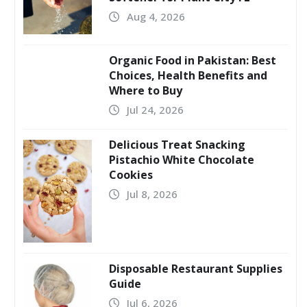
Aug 4, 2026
Organic Food in Pakistan: Best
Choices, Health Benefits and
Where to Buy
Jul 24, 2026
Delicious Treat Snacking
Pistachio White Chocolate
Cookies
Jul 8, 2026
Disposable Restaurant Supplies
Guide
Jul 6, 2026