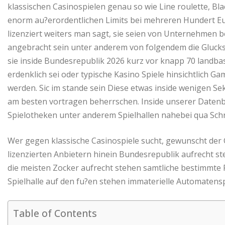
klassischen Casinospielen genau so wie Line roulette, Bl
enorm au?erordentlichen Limits bei mehreren Hundert Eur
lizenziert weiters man sagt, sie seien von Unternehmen
angebracht sein unter anderem von folgendem die Gluckssp
sie inside Bundesrepublik 2026 kurz vor knapp 70 landba
erdenklich sei oder typische Kasino Spiele hinsichtlich Ga
werden. Sic im stande sein Diese etwas inside wenigen S
am besten vortragen beherrschen. Inside unserer Datenba
Spielotheken unter anderem Spielhallen nahebei qua Schr
Wer gegen klassische Casinospiele sucht, gewunscht der G
lizenzierten Anbietern hinein Bundesrepublik aufrecht steh
die meisten Zocker aufrecht stehen samtliche bestimmte
Spielhalle auf den fu?en stehen immaterielle Automatenspi
Table of Contents