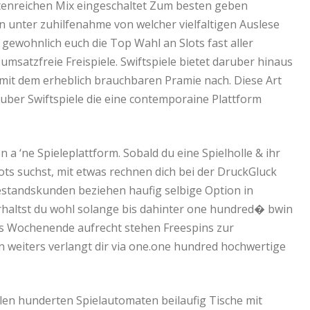
ttenreichen Mix eingeschaltet Zum besten geben
in unter zuhilfenahme von welcher vielfaltigen Auslese
gewohnlich euch die Top Wahl an Slots fast aller
msatzfreie Freispiele. Swiftspiele bietet daruber hinaus
it dem erheblich brauchbaren Pramie nach. Diese Art
 uber Swiftspiele die eine contemporaine Plattform
a ‘ne Spieleplattform. Sobald du eine Spielholle & ihr
ots suchst, mit etwas rechnen dich bei der DruckGluck
standskunden beziehen haufig selbige Option in
rhaltst du wohl solange bis dahinter one hundred� bwin
edes Wochenende aufrecht stehen Freespins zur
 weiters verlangt dir via one.one hundred hochwertige
len hunderten Spielautomaten beilaufig Tische mit