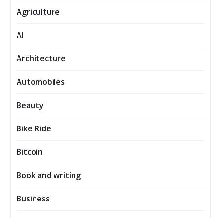
Agriculture
AI
Architecture
Automobiles
Beauty
Bike Ride
Bitcoin
Book and writing
Business