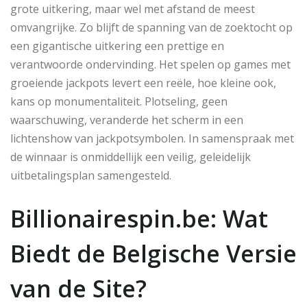
grote uitkering, maar wel met afstand de meest
omvangrijke. Zo blijft de spanning van de zoektocht op
een gigantische uitkering een prettige en
verantwoorde ondervinding. Het spelen op games met
groeiende jackpots levert een reële, hoe kleine ook,
kans op monumentaliteit. Plotseling, geen
waarschuwing, veranderde het scherm in een
lichtenshow van jackpotsymbolen. In samenspraak met
de winnaar is onmiddellijk een veilig, geleidelijk
uitbetalingsplan samengesteld.
Billionairespin.be: Wat
Biedt de Belgische Versie
van de Site?