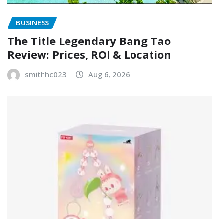
BUSINESS
The Title Legendary Bang Tao
Review: Prices, ROI & Location
smithhc023
Aug 6, 2026