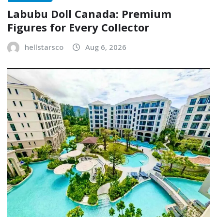
Labubu Doll Canada: Premium
Figures for Every Collector
hellstarsco
Aug 6, 2026