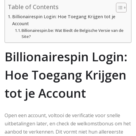
Table of Contents
Billionairespin Login: Hoe Toegang Krijgen tot je
Account
Billionairespin.be: Wat Biedt de Belgische Versie van de
Site?
Billionairespin Login:
Hoe Toegang Krijgen
tot je Account
Open een account, voltooi de verificatie voor snelle
uitbetalingen later, en check de welkomstbonus om het
aanbod te verkennen. Dit vormt niet hun allereerste