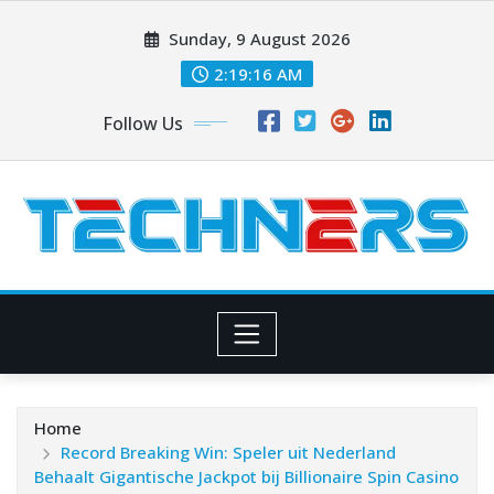
Skip
Sunday, 9 August 2026
to
content
2:19:17 AM
Follow Us
Home
Record Breaking Win: Speler uit Nederland
Behaalt Gigantische Jackpot bij Billionaire Spin Casino