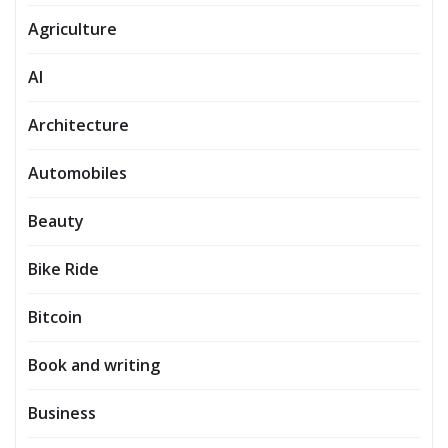
Agriculture
AI
Architecture
Automobiles
Beauty
Bike Ride
Bitcoin
Book and writing
Business