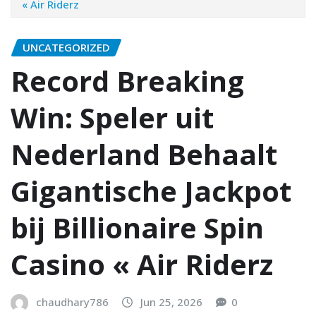
« Air Riderz
UNCATEGORIZED
Record Breaking
Win: Speler uit
Nederland Behaalt
Gigantische Jackpot
bij Billionaire Spin
Casino « Air Riderz
chaudhary786
Jun 25, 2026
0