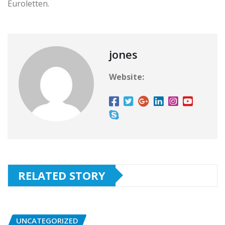
Euroletten.
jones
Website:
RELATED STORY
UNCATEGORIZED