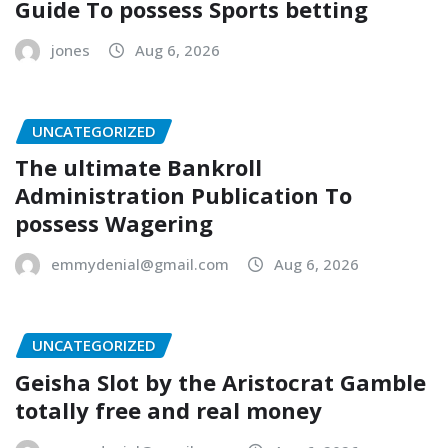
Guide To possess Sports betting
jones
Aug 6, 2026
UNCATEGORIZED
The ultimate Bankroll
Administration Publication To
possess Wagering
emmydenial@gmail.com
Aug 6, 2026
UNCATEGORIZED
Geisha Slot by the Aristocrat Gamble
totally free and real money