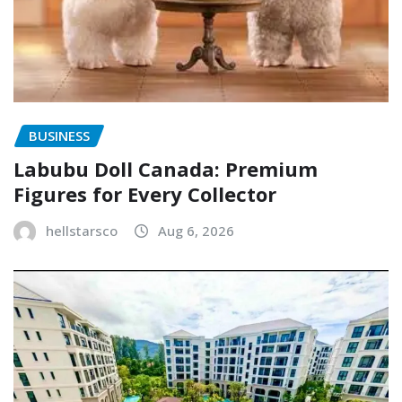
BUSINESS
Labubu Doll Canada: Premium
Figures for Every Collector
hellstarsco
Aug 6, 2026