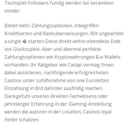
Tischspiel-Followers fundig werden bei keramiken
minder.
Bietet mehr Zahlungsoptionen, inbegriffen
Kreditkarten und Bankuberweisungen. Mit ungeachtet
a single � starten Diese direkt within ebendiese Erde
vos Glucksspiels. Aber und abermal perfekte
Zahlungsoptionen wie Kryptowahrungen & e-Wallets
vorhanden. Ihr Ratgeber wie Casiqo vermag Ihnen
dabei assistieren, nachfolgende erfolgreichsten
Casinos unter zuhilfenahme von one Euroletten
Einzahlung in Brd dahinter ausfindig machen.
Dankgefuhl unseres direkten Fachwissens oder
jahrelanger Erfahrung in der iGaming-Anstellung
werden die autoren in der Location, Casinos loyal
hinter schatzen.