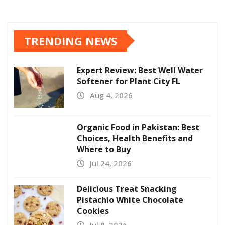
TRENDING NEWS
Expert Review: Best Well Water
Softener for Plant City FL
Aug 4, 2026
Organic Food in Pakistan: Best
Choices, Health Benefits and
Where to Buy
Jul 24, 2026
Delicious Treat Snacking
Pistachio White Chocolate
Cookies