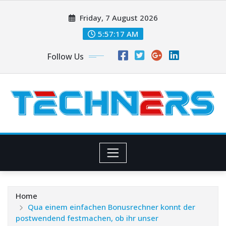
Skip
Friday, 7 August 2026
to
content
5:57:18 AM
Follow Us
Home
Qua einem einfachen Bonusrechner konnt der
postwendend festmachen, ob ihr unser