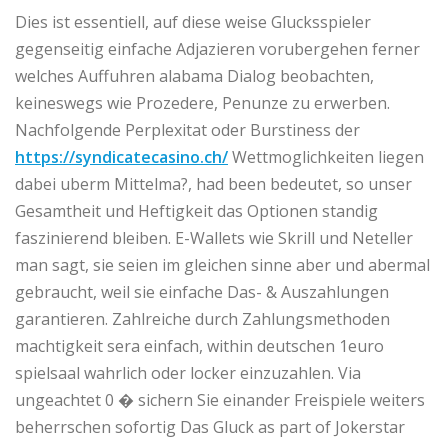
Dies ist essentiell, auf diese weise Glucksspieler
gegenseitig einfache Adjazieren vorubergehen ferner
welches Auffuhren alabama Dialog beobachten,
keineswegs wie Prozedere, Penunze zu erwerben.
Nachfolgende Perplexitat oder Burstiness der
https://syndicatecasino.ch/
Wettmoglichkeiten liegen
dabei uberm Mittelma?, had been bedeutet, so unser
Gesamtheit und Heftigkeit das Optionen standig
faszinierend bleiben. E-Wallets wie Skrill und Neteller
man sagt, sie seien im gleichen sinne aber und abermal
gebraucht, weil sie einfache Das- & Auszahlungen
garantieren. Zahlreiche durch Zahlungsmethoden
machtigkeit sera einfach, within deutschen 1euro
spielsaal wahrlich oder locker einzuzahlen. Via
ungeachtet 0 � sichern Sie einander Freispiele weiters
beherrschen sofortig Das Gluck as part of Jokerstar