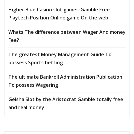
Higher Blue Casino slot games-Gamble Free
Playtech Position Online game On the web
Whats The difference between Wager And money
Fee?
The greatest Money Management Guide To
possess Sports betting
The ultimate Bankroll Administration Publication
To possess Wagering
Geisha Slot by the Aristocrat Gamble totally free
and real money