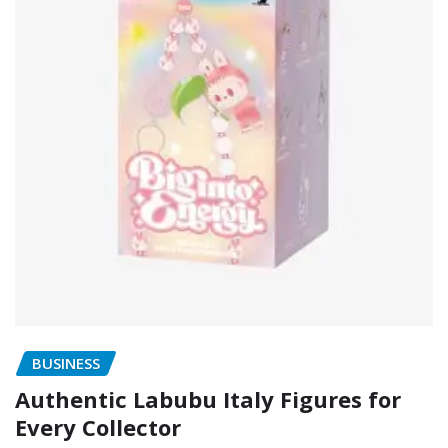
BUSINESS
Authentic Labubu Italy Figures for
Every Collector