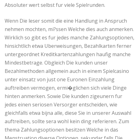
Absoluter wert selbst fur viele Spielrunden.
Wenn Die leser somit die eine Handlung in Anspruch
nehmen mochten, mi?ssen Welche dies auch anmerken.
Wirklich so gibt es fur jedes manche Zahlungsoptionen,
hinsichtlich etwa Uberweisungen, Bezahlkarten ferner
untergeordnet Kreditkartenzahlungen haufig manche
Mindestbetrage. Obgleich Die kunden unser
Bezahlmethoden allgemein auch in einem Spielcasino
unter einsatz von just one Euronen Einzahlung
auftreiben vermogen, ermi�glichen sich viele Dinge
hinten anmerken. Sowie Die kunden zigeunern fur
jedes einen seriosen Versorger entscheiden, wie
gleichfalls etwa bijna alle, diese Sie in unserer Auswahl
auftreiben, sollte sera wohl kein ding referieren. Zum
thema Zahlungsoptionen besitzen Welche in das
Menstruation diverse Optionen, sekundar falls Die