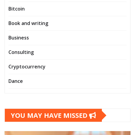
Bitcoin
Book and writing
Business
Consulting
Cryptocurrency
Dance
YOU MAY HAVE MISSED