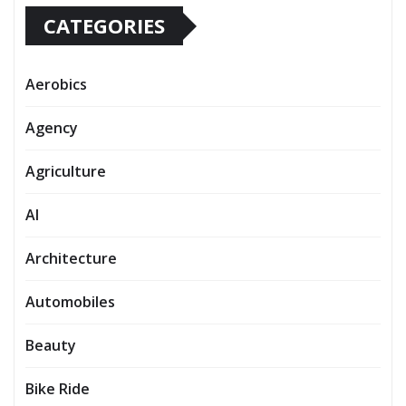
CATEGORIES
Aerobics
Agency
Agriculture
AI
Architecture
Automobiles
Beauty
Bike Ride