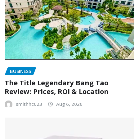
BUSINESS
The Title Legendary Bang Tao
Review: Prices, ROI & Location
smithhc023
Aug 6, 2026