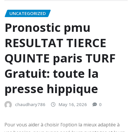
UNCATEGORIZED
Pronostic pmu
RESULTAT TIERCE
QUINTE paris TURF
Gratuit: toute la
presse hippique
chaudhary786
May 16, 2026
0
Pour vous aider à choisir l’option la mieux adaptée à