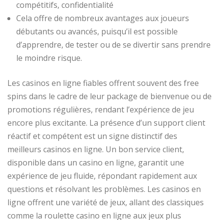
compétitifs, confidentialité
Cela offre de nombreux avantages aux joueurs
débutants ou avancés, puisqu’il est possible
d’apprendre, de tester ou de se divertir sans prendre
le moindre risque.
Les casinos en ligne fiables offrent souvent des free
spins dans le cadre de leur package de bienvenue ou de
promotions régulières, rendant l’expérience de jeu
encore plus excitante. La présence d’un support client
réactif et compétent est un signe distinctif des
meilleurs casinos en ligne. Un bon service client,
disponible dans un casino en ligne, garantit une
expérience de jeu fluide, répondant rapidement aux
questions et résolvant les problèmes. Les casinos en
ligne offrent une variété de jeux, allant des classiques
comme la roulette casino en ligne aux jeux plus