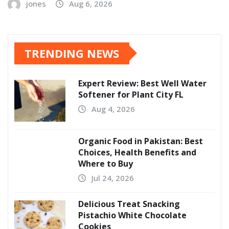
jones
Aug 6, 2026
TRENDING NEWS
Expert Review: Best Well Water
Softener for Plant City FL
Aug 4, 2026
Organic Food in Pakistan: Best
Choices, Health Benefits and
Where to Buy
Jul 24, 2026
Delicious Treat Snacking
Pistachio White Chocolate
Cookies