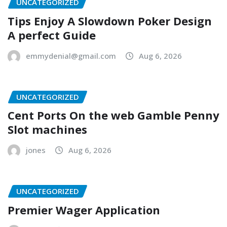
UNCATEGORIZED
Tips Enjoy A Slowdown Poker Design
A perfect Guide
emmydenial@gmail.com
Aug 6, 2026
UNCATEGORIZED
Cent Ports On the web Gamble Penny
Slot machines
jones
Aug 6, 2026
UNCATEGORIZED
Premier Wager Application