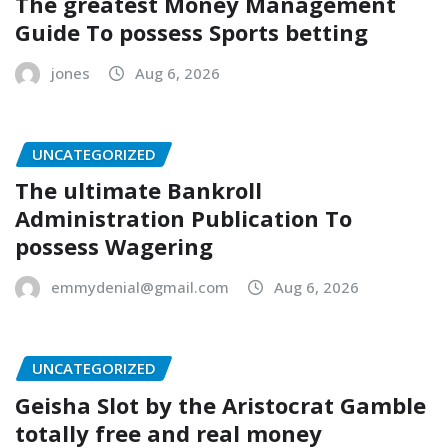
The greatest Money Management
Guide To possess Sports betting
jones
Aug 6, 2026
UNCATEGORIZED
The ultimate Bankroll
Administration Publication To
possess Wagering
emmydenial@gmail.com
Aug 6, 2026
UNCATEGORIZED
Geisha Slot by the Aristocrat Gamble
totally free and real money