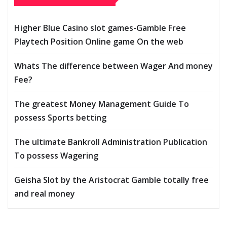
Higher Blue Casino slot games-Gamble Free
Playtech Position Online game On the web
Whats The difference between Wager And money
Fee?
The greatest Money Management Guide To
possess Sports betting
The ultimate Bankroll Administration Publication
To possess Wagering
Geisha Slot by the Aristocrat Gamble totally free
and real money