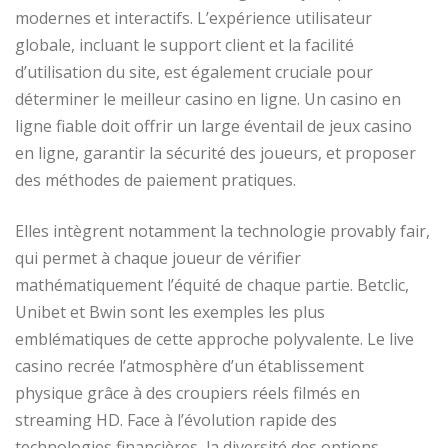
modernes et interactifs. L’expérience utilisateur
globale, incluant le support client et la facilité
d’utilisation du site, est également cruciale pour
déterminer le meilleur casino en ligne. Un casino en
ligne fiable doit offrir un large éventail de jeux casino
en ligne, garantir la sécurité des joueurs, et proposer
des méthodes de paiement pratiques.
Elles intègrent notamment la technologie provably fair,
qui permet à chaque joueur de vérifier
mathématiquement l’équité de chaque partie. Betclic,
Unibet et Bwin sont les exemples les plus
emblématiques de cette approche polyvalente. Le live
casino recrée l’atmosphère d’un établissement
physique grâce à des croupiers réels filmés en
streaming HD. Face à l’évolution rapide des
technologies financières, la diversité des options