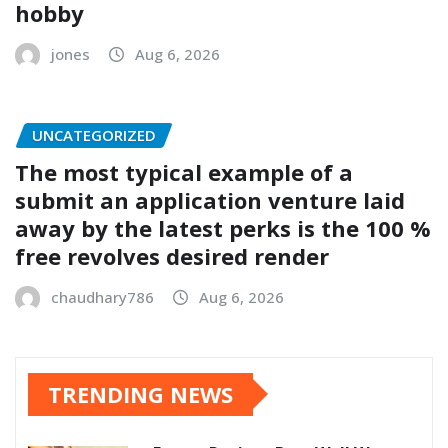
hobby
jones
Aug 6, 2026
UNCATEGORIZED
The most typical example of a
submit an application venture laid
away by the latest perks is the 100 %
free revolves desired render
chaudhary786
Aug 6, 2026
TRENDING NEWS