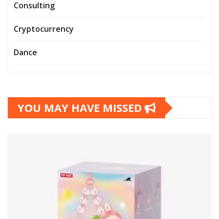
Consulting
Cryptocurrency
Dance
YOU MAY HAVE MISSED