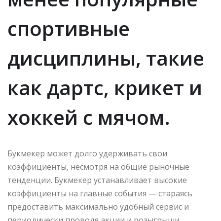
спортивные
дисциплины, такие
как дартс, крикет и
хоккей с мячом.
Букмекер может долго удерживать свои
коэффициенты, несмотря на общие рыночные
тенденции. Букмекер устанавливает высокие
коэффициенты на главные события — стараясь
предоставить максимально удобный сервис и
периодически проводя акции и розыгрыши.