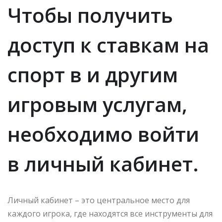
Чтобы получить
доступ к ставкам на
спорт в и другим
игровым услугам,
необходимо войти
в личный кабинет.
Личный кабинет – это центральное место для
каждого игрока, где находятся все инструменты для