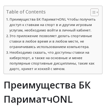
Table of Contents
Преимущества БК ПариматчONL Чтобы получить
доступ к ставкам на спорт в и другим игровым
услугам, необходимо войти в личный кабинет.
Это приложение позволяет делать спортивные
ставки в любое время и в любом месте, не
ограничиваясь использованием компьютера.
Необходимо сказать, что доступны ставки на
киберспорт, а также на основные и менее
популярные спортивные дисциплины, такие как
дартс, крикет и хоккей с мячом.
Преимущества БК
ПариматчONL