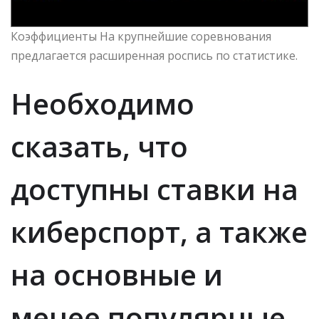
Коэффициенты На крупнейшие соревнования
предлагается расширенная роспись по статистике.
Необходимо
сказать, что
доступны ставки на
киберспорт, а также
на основные и
менее популярные