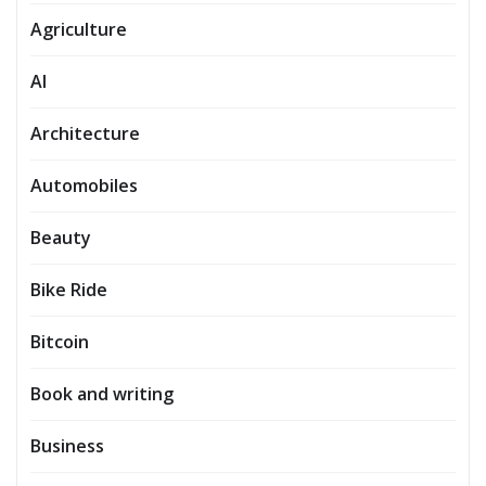
Agriculture
AI
Architecture
Automobiles
Beauty
Bike Ride
Bitcoin
Book and writing
Business