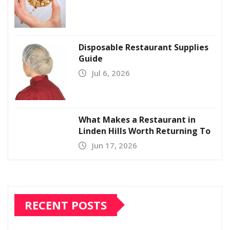
Disposable Restaurant Supplies
Guide
Jul 6, 2026
What Makes a Restaurant in
Linden Hills Worth Returning To
Jun 17, 2026
RECENT POSTS