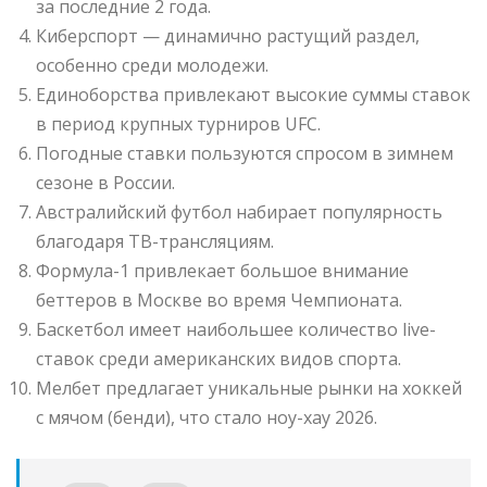
за последние 2 года.
Киберспорт — динамично растущий раздел,
особенно среди молодежи.
Единоборства привлекают высокие суммы ставок
в период крупных турниров UFC.
Погодные ставки пользуются спросом в зимнем
сезоне в России.
Австралийский футбол набирает популярность
благодаря ТВ-трансляциям.
Формула-1 привлекает большое внимание
беттеров в Москве во время Чемпионата.
Баскетбол имеет наибольшее количество live-
ставок среди американских видов спорта.
Мелбет предлагает уникальные рынки на хоккей
с мячом (бенди), что стало ноу-хау 2026.