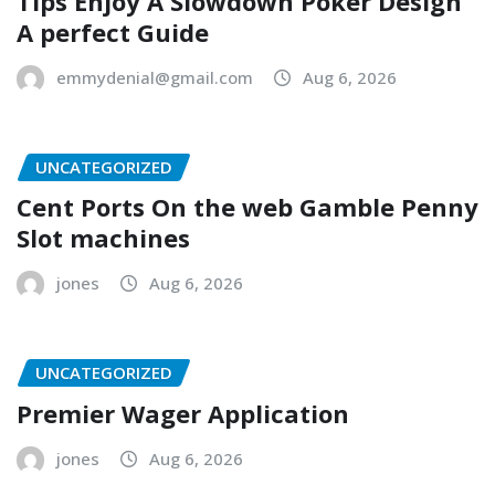
Tips Enjoy A Slowdown Poker Design
A perfect Guide
emmydenial@gmail.com
Aug 6, 2026
UNCATEGORIZED
Cent Ports On the web Gamble Penny
Slot machines
jones
Aug 6, 2026
UNCATEGORIZED
Premier Wager Application
jones
Aug 6, 2026