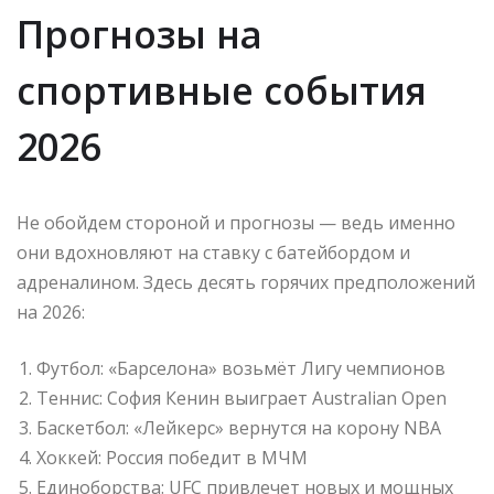
Прогнозы на
спортивные события
2026
Не обойдем стороной и прогнозы — ведь именно
они вдохновляют на ставку с батейбордом и
адреналином. Здесь десять горячих предположений
на 2026:
Футбол: «Барселона» возьмёт Лигу чемпионов
Теннис: София Кенин выиграет Australian Open
Баскетбол: «Лейкерс» вернутся на корону NBA
Хоккей: Россия победит в МЧМ
Единоборства: UFC привлечет новых и мощных