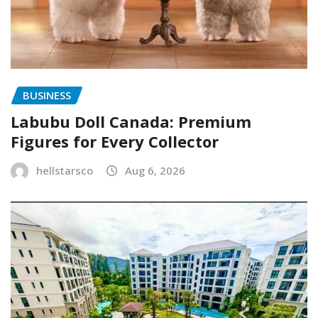
BUSINESS
Labubu Doll Canada: Premium
Figures for Every Collector
hellstarsco
Aug 6, 2026