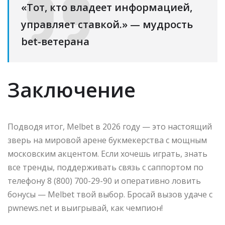
«Тот, кто владеет информацией,
управляет ставкой.» — мудрость
bet-ветерана
Заключение
Подводя итог, Melbet в 2026 году — это настоящий
зверь на мировой арене букмекерства с мощным
московским акцентом. Если хочешь играть, знать
все тренды, поддерживать связь с саппортом по
телефону 8 (800) 700-29-90 и оперативно ловить
бонусы — Melbet твой выбор. Бросай вызов удаче с
pwnews.net и выигрывай, как чемпион!