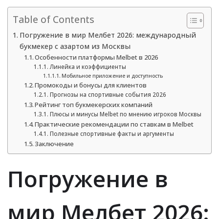
Table of Contents
Погружение в мир Мелбет 2026: международный
букмекер с азартом из Москвы
Особенности платформы Melbet в 2026
Линейка и коэффициенты
Мобильное приложение и доступность
Промокоды и бонусы для клиентов
Прогнозы на спортивные события 2026
Рейтинг топ букмекерских компаний
Плюсы и минусы Melbet по мнению игроков Москвы
Практические рекомендации по ставкам в Melbet
Полезные спортивные факты и аргументы
Заключение
Погружение в
мир Мелбет 2026: