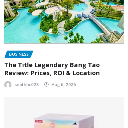
BUSINESS
The Title Legendary Bang Tao
Review: Prices, ROI & Location
smithhc023
Aug 6, 2026