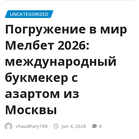
UNCATEGORIZED
Погружение в мир
Мелбет 2026:
международный
букмекер с
азартом из
Москвы
chaudhary786
Jun 4, 2026
0