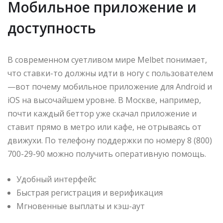
Мобильное приложение и
доступность
В современном суетливом мире Melbet понимает,
что ставки-то должны идти в ногу с пользователем
—вот почему мобильное приложение для Android и
iOS на высочайшем уровне. В Москве, например,
почти каждый беттор уже скачал приложение и
ставит прямо в метро или кафе, не отрываясь от
движухи. По телефону поддержки по номеру 8 (800)
700-29-90 можно получить оперативную помощь.
Удобный интерфейс
Быстрая регистрация и верификация
Мгновенные выплаты и кэш-аут