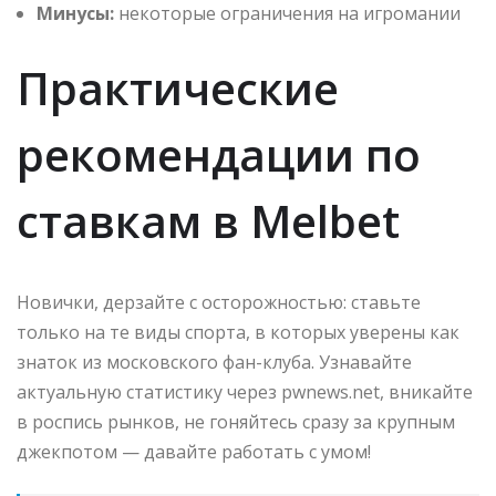
Минусы:
некоторые ограничения на игромании
Практические
рекомендации по
ставкам в Melbet
Новички, дерзайте с осторожностью: ставьте
только на те виды спорта, в которых уверены как
знаток из московского фан-клуба. Узнавайте
актуальную статистику через pwnews.net, вникайте
в роспись рынков, не гоняйтесь сразу за крупным
джекпотом — давайте работать с умом!