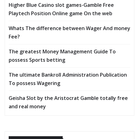
Higher Blue Casino slot games-Gamble Free
Playtech Position Online game On the web
Whats The difference between Wager And money
Fee?
The greatest Money Management Guide To
possess Sports betting
The ultimate Bankroll Administration Publication
To possess Wagering
Geisha Slot by the Aristocrat Gamble totally free
and real money