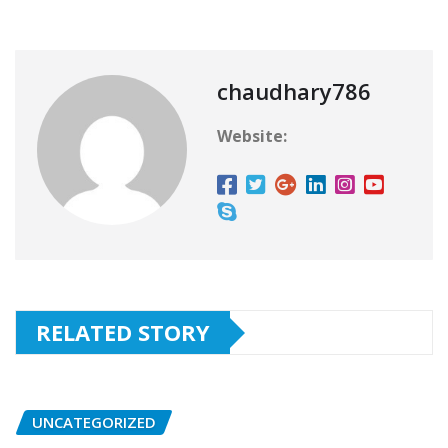
chaudhary786
Website:
RELATED STORY
UNCATEGORIZED