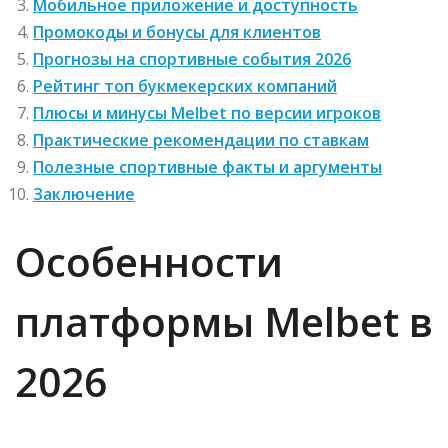
Мобильное приложение и доступность
Промокоды и бонусы для клиентов
Прогнозы на спортивные события 2026
Рейтинг топ букмекерских компаний
Плюсы и минусы Melbet по версии игроков
Практические рекомендации по ставкам
Полезные спортивные факты и аргументы
Заключение
Особенности
платформы Melbet в
2026