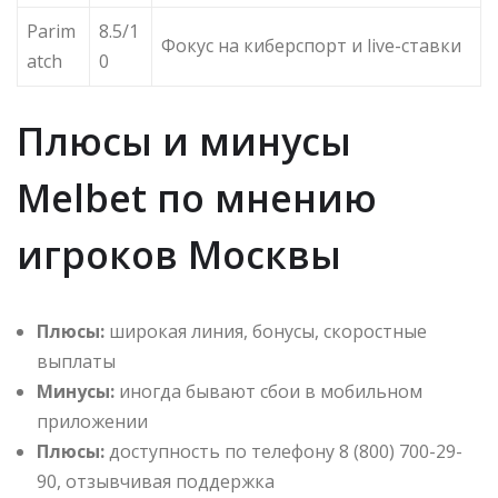
Parim
8.5/1
Фокус на киберспорт и live-ставки
atch
0
Плюсы и минусы
Melbet по мнению
игроков Москвы
Плюсы:
широкая линия, бонусы, скоростные
выплаты
Минусы:
иногда бывают сбои в мобильном
приложении
Плюсы:
доступность по телефону 8 (800) 700-29-
90, отзывчивая поддержка