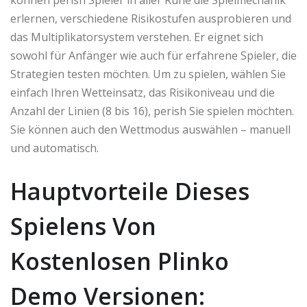
erlernen, verschiedene Risikostufen ausprobieren und
das Multiplikatorsystem verstehen. Er eignet sich
sowohl für Anfänger wie auch für erfahrene Spieler, die
Strategien testen möchten. Um zu spielen, wählen Sie
einfach Ihren Wetteinsatz, das Risikoniveau und die
Anzahl der Linien (8 bis 16), perish Sie spielen möchten.
Sie können auch den Wettmodus auswählen – manuell
und automatisch.
Hauptvorteile Dieses
Spielens Von
Kostenlosen Plinko
Demo Versionen: