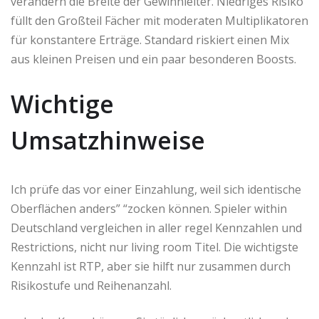
verändern die Breite der Gewinnleiter. Niedriges Risiko
füllt den Großteil Fächer mit moderaten Multiplikatoren
für konstantere Erträge. Standard riskiert einen Mix
aus kleinen Preisen und ein paar besonderen Boosts.
Wichtige
Umsatzhinweise
Ich prüfe das vor einer Einzahlung, weil sich identische
Oberflächen anders” “zocken können. Spieler within
Deutschland vergleichen in aller regel Kennzahlen und
Restrictions, nicht nur living room Titel. Die wichtigste
Kennzahl ist RTP, aber sie hilft nur zusammen durch
Risikostufe und Reihenanzahl.