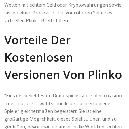
Wetten mit echtem Geld oder Kryptowährungen sowie
lassen einen Processor chip vom oberen Seite des
virtuellen Plinko-Bretts fallen.
Vorteile Der
Kostenlosen
Versionen Von Plinko
“Eins der beliebtesten Demospiele ist die plinko casino
free Trial, die sowohl schnelle als auch erfahrene
Spieler gleichermaßen begeistert. Sie ist eine
großartige Möglichkeit, dieses Spiel zu üben und zu
genießen, bevor man einander in die World der echten