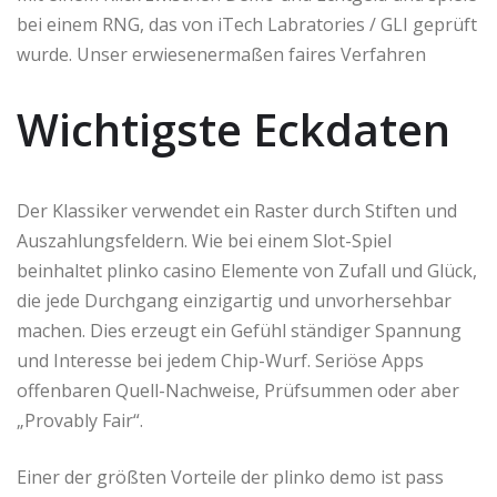
bei einem RNG, das von iTech Labratories / GLI geprüft
wurde. Unser erwiesenermaßen faires Verfahren
Wichtigste Eckdaten
Der Klassiker verwendet ein Raster durch Stiften und
Auszahlungsfeldern. Wie bei einem Slot-Spiel
beinhaltet plinko casino Elemente von Zufall und Glück,
die jede Durchgang einzigartig und unvorhersehbar
machen. Dies erzeugt ein Gefühl ständiger Spannung
und Interesse bei jedem Chip-Wurf. Seriöse Apps
offenbaren Quell-Nachweise, Prüfsummen oder aber
„Provably Fair“.
Einer der größten Vorteile der plinko demo ist pass