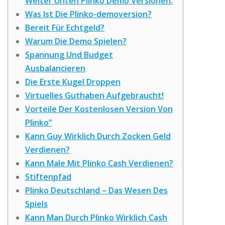
Weiter Unten Plinko Demo Versionen:
Was Ist Die Plinko-demoversion?
Bereit Für Echtgeld?
Warum Die Demo Spielen?
Spannung Und Budget
Ausbalancieren
Die Erste Kugel Droppen
Virtuelles Guthaben Aufgebraucht!
Vorteile Der Kostenlosen Version Von
Plinko”
Kann Guy Wirklich Durch Zocken Geld
Verdienen?
Kann Male Mit Plinko Cash Verdienen?
Stiftenpfad
Plinko Deutschland – Das Wesen Des
Spiels
Kann Man Durch Plinko Wirklich Cash