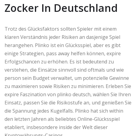
Zocker In Deutschland
Trotz des Glücksfaktors sollten Spieler mit einem
klaren Verständnis jeder Risiken an dasjenige Spiel
herangehen. Plinko ist ein Glücksspiel, aber es gibt
einige Strategien, pass away helfen können, expire
Erfolgschancen zu erhöhen. Es ist bedeutend zu
verstehen, die Einsätze sinnvoll sind oftmals und wie
person sein Budget verwaltet, um potenzielle Gewinne
zu maximieren sowie Risiken zu minimieren. Erleben Sie
expire Faszination von plinko deutsch, wählen Sie Ihren
Einsatz, passen Sie die Risikostufe an, und genießen Sie
die Spannung jedes Kugelfalls. Plinko hat sich within
den letzten Jahren als beliebtes Online-Glücksspiel
etabliert, insbesondere inside der Welt dieser
Kryptowährungs-Casinos.