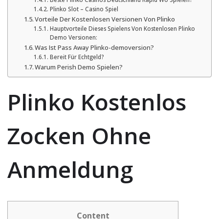
Plinko Slot – Casino Spiel
Vorteile Der Kostenlosen Versionen Von Plinko
Hauptvorteile Dieses Spielens Von Kostenlosen Plinko
Demo Versionen:
Was Ist Pass Away Plinko-demoversion?
Bereit Für Echtgeld?
Warum Perish Demo Spielen?
Plinko Kostenlos
Zocken Ohne
Anmeldung
Content