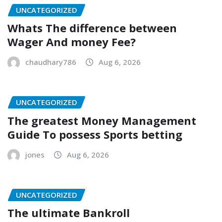
UNCATEGORIZED
Whats The difference between
Wager And money Fee?
chaudhary786
Aug 6, 2026
UNCATEGORIZED
The greatest Money Management
Guide To possess Sports betting
jones
Aug 6, 2026
UNCATEGORIZED
The ultimate Bankroll