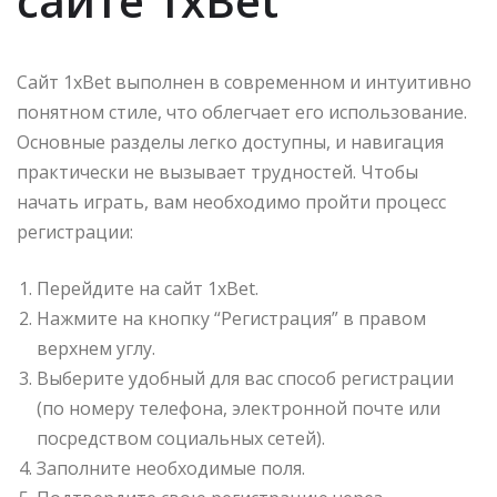
сайте 1xBet
Сайт 1xBet выполнен в современном и интуитивно
понятном стиле, что облегчает его использование.
Основные разделы легко доступны, и навигация
практически не вызывает трудностей. Чтобы
начать играть, вам необходимо пройти процесс
регистрации:
Перейдите на сайт 1xBet.
Нажмите на кнопку “Регистрация” в правом
верхнем углу.
Выберите удобный для вас способ регистрации
(по номеру телефона, электронной почте или
посредством социальных сетей).
Заполните необходимые поля.