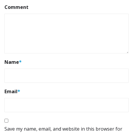
Comment
Name
*
Email
*
Save my name, email, and website in this browser for