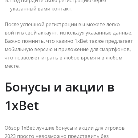
Подтвердите свою регистрацию через
указанный вами контакт.
После успешной регистрации вы можете легко
войти в свой аккаунт, используя указанные данные.
Важно помнить, что казино 1xBet также предлагает
мобильную версию и приложение для смартфонов,
что позволяет играть в любое время и в любом
месте.
Бонусы и акции в
1xBet
Обзор 1xBet: лучшие бонусы и акции для игроков
2023 просто невозможно представить без