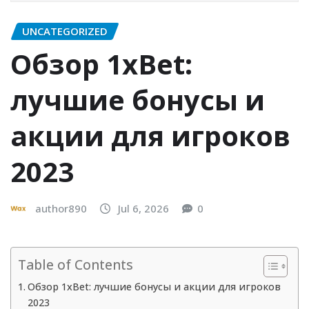
UNCATEGORIZED
Обзор 1xBet:
лучшие бонусы и
акции для игроков
2023
author890
Jul 6, 2026
0
Table of Contents
Обзор 1xBet: лучшие бонусы и акции для игроков
2023