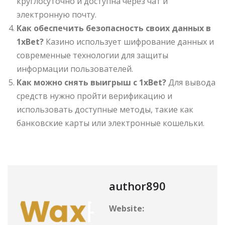
круглосуточно и доступна через чат и
электронную почту.
Как обеспечить безопасность своих данных в
1xBet?
Казино использует шифрование данных и
современные технологии для защиты
информации пользователей.
Как можно снять выигрыш с 1xBet?
Для вывода
средств нужно пройти верификацию и
использовать доступные методы, такие как
банковские карты или электронные кошельки.
author890
Website: