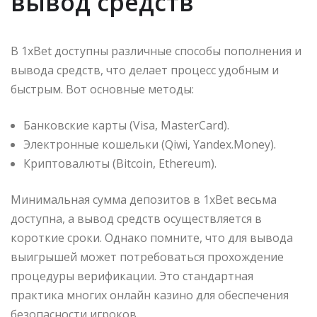
вывод средств
В 1xBet доступны различные способы пополнения и
вывода средств, что делает процесс удобным и
быстрым. Вот основные методы:
Банковские карты (Visa, MasterCard).
Электронные кошельки (Qiwi, Yandex.Money).
Криптовалюты (Bitcoin, Ethereum).
Минимальная сумма депозитов в 1xBet весьма
доступна, а вывод средств осуществляется в
короткие сроки. Однако помните, что для вывода
выигрышей может потребоваться прохождение
процедуры верификации. Это стандартная
практика многих онлайн казино для обеспечения
безопасности игроков.