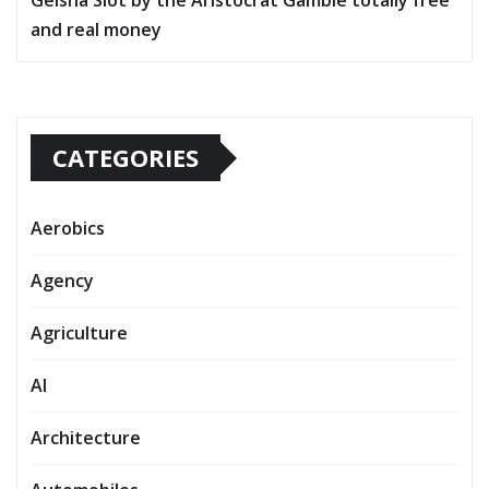
Geisha Slot by the Aristocrat Gamble totally free
and real money
CATEGORIES
Aerobics
Agency
Agriculture
AI
Architecture