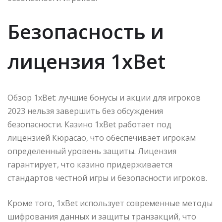
Безопасность и
лицензия 1xBet
Обзор 1xBet: лучшие бонусы и акции для игроков
2023 нельзя завершить без обсуждения
безопасности. Казино 1xBet работает под
лицензией Кюрасао, что обеспечивает игрокам
определенный уровень защиты. Лицензия
гарантирует, что казино придерживается
стандартов честной игры и безопасности игроков.
Кроме того, 1xBet использует современные методы
шифрования данных и защиты транзакций, что