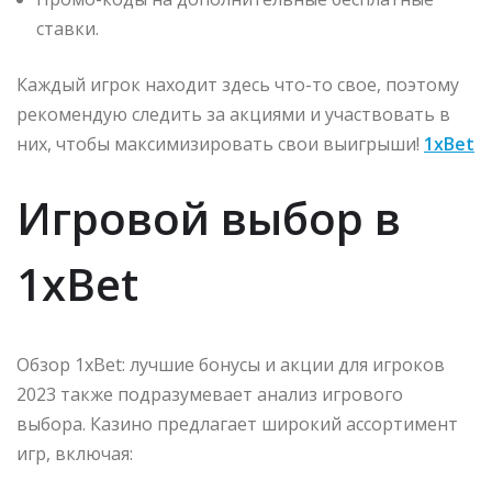
ставки.
Каждый игрок находит здесь что-то свое, поэтому
рекомендую следить за акциями и участвовать в
них, чтобы максимизировать свои выигрыши!
1xBet
Игровой выбор в
1xBet
Обзор 1xBet: лучшие бонусы и акции для игроков
2023 также подразумевает анализ игрового
выбора. Казино предлагает широкий ассортимент
игр, включая: