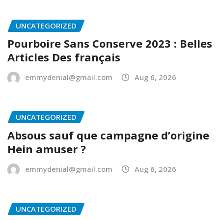
UNCATEGORIZED
Pourboire Sans Conserve 2023 : Belles
Articles Des français
emmydenial@gmail.com
Aug 6, 2026
UNCATEGORIZED
Absous sauf que campagne d’origine
Hein amuser ?
emmydenial@gmail.com
Aug 6, 2026
UNCATEGORIZED