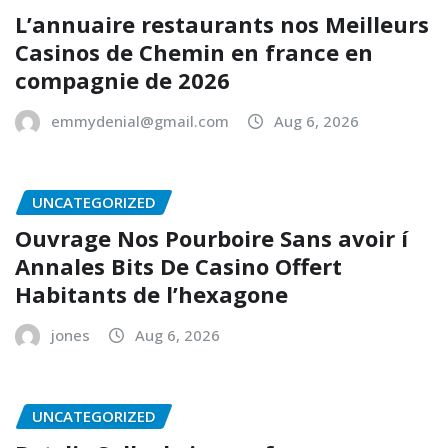
L’annuaire restaurants nos Meilleurs
Casinos de Chemin en france en
compagnie de 2026
emmydenial@gmail.com
Aug 6, 2026
UNCATEGORIZED
Ouvrage Nos Pourboire Sans avoir í
Annales Bits De Casino Offert
Habitants de l’hexagone
jones
Aug 6, 2026
UNCATEGORIZED