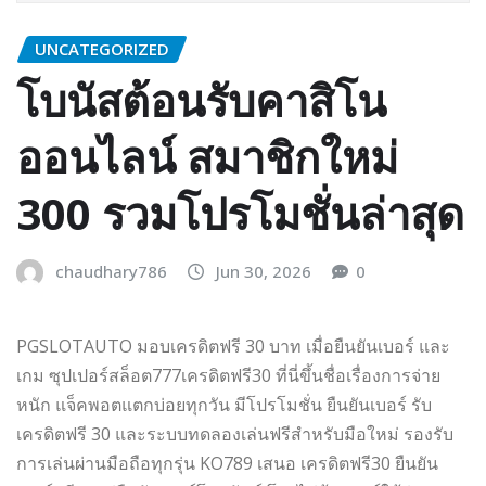
UNCATEGORIZED
โบนัสต้อนรับคาสิโน
ออนไลน์ สมาชิกใหม่
300 รวมโปรโมชั่นล่าสุด
chaudhary786
Jun 30, 2026
0
PGSLOTAUTO มอบเครดิตฟรี 30 บาท เมื่อยืนยันเบอร์ และ
เกม ซุปเปอร์สล็อต777เครดิตฟรี30 ที่นี่ขึ้นชื่อเรื่องการจ่าย
หนัก แจ็คพอตแตกบ่อยทุกวัน มีโปรโมชั่น ยืนยันเบอร์ รับ
เครดิตฟรี 30 และระบบทดลองเล่นฟรีสำหรับมือใหม่ รองรับ
การเล่นผ่านมือถือทุกรุ่น KO789 เสนอ เครดิตฟรี30 ยืนยัน