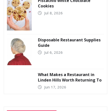
Pistachio White Chocolate
Cookies
Jul 8, 2026
Disposable Restaurant Supplies
Guide
Jul 6, 2026
What Makes a Restaurant in
Linden Hills Worth Returning To
Jun 17, 2026