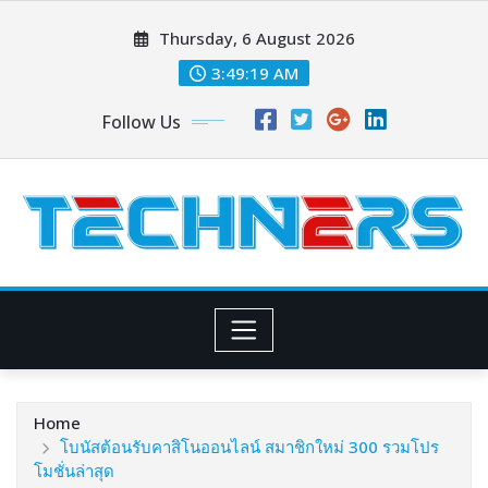
Skip
Thursday, 6 August 2026
to
content
3:49:20 AM
Follow Us
Home
โบนัสต้อนรับคาสิโนออนไลน์ สมาชิกใหม่ 300 รวมโปร
โมชั่นล่าสุด