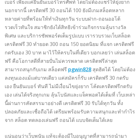
เบอร์ เพียงแค่ยืนยันเบอร์โทรศัพท์ โดยไม่ต้องแชร์ให้ยุ่งยาก
นอกจากนี้ เครดิตฟรี 30 ถอนได้ 100 ยังมีเกมสล็อตหลาก
หลายค่ายที่พร้อมให้ทำเงินทุกวัน ระบบฝาก-ถอนออโต้
รวดเร็วทันใจ สมาชิกยังได้สิทธิเข้าร่วมกิจกรรมลุ้นรางวัล
พิเศษ และบริการซัพพอร์ตเต็มรูปแบบ เรารวบรวมเว็บสล็อต
เครดิตฟรี 30 ทำยอด 300 ถอน 150 ยอดนิยม ที่แจก เครดิตฟรี
กดรับเอง 30 บาท มาไว้ให้ครบในที่เดียว บอกเลยว่า เล่นสล็อต
ฟรี คือโอกาสดีที่สายปั่นไม่ควรพลาด เครดิตฟรีล่าสุด
สามารถสนุกกับเกม สล็อตฟรี
pgwin828
สุดฮิตได้ โดยไม่ต้อง
ลงทุนเองแม้แต่บาทเดียว แค่สมัครก็รับ เครดิตฟรี 30 กดรับ
เอง ยืนยันเบอร์ ทันที ไม่มีเงื่อนไขยุ่งยาก โค้ดเครดิตฟรีกดรับ
เอง เล่นได้จริงทุกเกม ลุ้นโบนัสและแจ็คพอตได้เต็มที่ เว็บเหล่า
นี้ผ่านการคัดสรรมาอย่างดี เครดิตฟรี 30 รับได้ทุกวัน ทั้ง
ปลอดภัยและเชื่อถือได้ เตรียมพร้อมรับความสนุกและทำกำไร
จาก สล็อต ทดลองเล่นฟรี ถอนได้ แบบจัดเต็มได้เลย
แน่นอนว่าเว็บพนัน แท้จะต้องมีใบอนุญาตที่สามารถนำมา