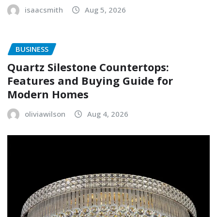
isaacsmith
Aug 5, 2026
BUSINESS
Quartz Silestone Countertops:
Features and Buying Guide for
Modern Homes
oliviawilson
Aug 4, 2026