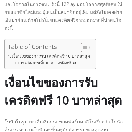
และโอกาสในการชนะ ดังนี้ 12Play มอบโอกาสสุดพิเศษให้
กับสมาชิกใหม่และผู้เล่นเป็นสมาชิกอยู่เดิม แต่ยังไม่เคยฝาก
เงินมาก่อน ด้วยโปรโมชันเครดิตฟรีจากยอดฝากที่น่าสนใจ
ดังนี้
Table of Contents
เงื่อนไขของการรับ เครดิตฟรี 10 บาทล่าสุด
เทคนิคการเพิ่มมูลค่า เครดิตฟรี30
เงื่อนไขของการรับ
เครดิตฟรี 10 บาทล่าสุด
โบนัสในรูปแบบคืนเงินบนแพลตฟอร์มคาสิโนเรียกว่า โบนัส
คืนเงิน จำนวนโบนัสจะขึ้นอยู่กับกิจกรรมของคุณบน