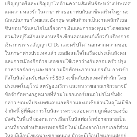
ปริญญาตรีและปริญญาโทด้านความสัมพันธ์ระหว่างประเทศ
แต่ความหลงรักในภาษาพาเธอมาพบกับอาชีพเสริมในฐานะ
นักแปลภาษาไทยและอังกฤษ จนผันตัวมาเป็นงานหลักที่เธอ
ชื่นชอบ “ฉันสนใจในเรื่องการเงินและการลงทุนมาโดยตลอด
ส่วนใหญ่จึงมักแปลงานหรือเขียนคอนเทนต์เกี่ยวกับเรื่องการ
เงิน การเทรดสัญญา CFDs และคริปโต” นอกจากความชอบ
ในภาษาต่างประเทศแล้ว เธอยังสนใจในเรื่องประเด็นสังคม
และการเมืองอีกด้วย เธอชอบใช้เวลาว่างกับครอบครัว ปรุง
อาหารอร่อย ๆ และพยายามฝึกทักษะภาษาเยอรมัน. การเข้า
ถึงโบนัสต้อนรับฟอเร็กซ์ $30 จะขึ้นกับประเทศที่พำนัก โดย
ประเทศในยุโรป สหรัฐอเมริกา และสหราชอาณาจักรอาจมี
ข้อจำกัดทางกฎหมายที่ห้ามโบรกเกอร์เสนอโปรโมชั่นดัง
กล่าว ขณะที่ประเทศแถบแอฟริกาและเอเชียส่วนใหญ่ไม่มีข้อ
จำกัดนี้ ผู้ที่ต้องการโบนัสควรตรวจสอบความถูกต้องของข้อ
บังคับในพื้นที่ของตน การเลือกโบนัสฟอเร็กซ์อาจกลายเป็น
งานที่ยากสำหรับเทรดเดอร์มือใหม่ เนื่องจากโบรกเกอร์ส่วน
ใหญ่มีเงื่อนไขเฉพาะของตนเอง มักจะมีเงื่อนไขแอบแฝงอยู่