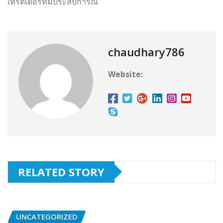
เทรดเดอร์ที่มีประสบการณ์
chaudhary786
Website:
RELATED STORY
UNCATEGORIZED