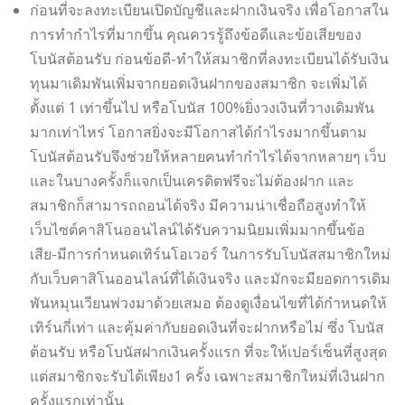
ก่อนที่จะลงทะเบียนเปิดบัญชีและฝากเงินจริง เพื่อโอกาสใน
การทำกำไรที่มากขึ้น คุณควรรู้ถึงข้อดีและข้อเสียของ
โบนัสต้อนรับ ก่อนข้อดี-ทำให้สมาชิกที่ลงทะเบียนได้รับเงิน
ทุนมาเดิมพันเพิ่มจากยอดเงินฝากของสมาชิก จะเพิ่มได้
ตั้งแต่ 1 เท่าขึ้นไป หรือโบนัส 100%ยิ่งวงเงินที่วางเดิมพัน
มากเท่าไหร่ โอกาสยิ่งจะมีโอกาสได้กำไรงมากขึ้นตาม
โบนัสต้อนรับจึงช่วยให้หลายคนทำกำไรได้จากหลายๆ เว็บ
และในบางครั้งก็แจกเป็นเครดิตฟรีจะไม่ต้องฝาก และ
สมาชิกก็สามารถถอนได้จริง มีความน่าเชื่อถือสูงทำให้
เว็บไซต์คาสิโนออนไลน์ได้รับความนิยมเพิ่มมากขึ้นข้อ
เสีย-มีการกำหนดเทิร์นโอเวอร์ ในการรับโบนัสสมาชิกใหม่
กับเว็บคาสิโนออนไลน์ที่ได้เงินจริง และมักจะมียอดการเดิม
พันหมุนเวียนพ่วงมาด้วยเสมอ ต้องดูเงื่อนไขที่ได้กำหนดให้
เทิร์นกี่เท่า และคุ้มค่ากับยอดเงินที่จะฝากหรือไม่ ซึ่ง โบนัส
ต้อนรับ หรือโบนัสฝากเงินครั้งแรก ที่จะให้เปอร์เซ็นที่สูงสุด
แต่สมาชิกจะรับได้เพียง1 ครั้ง เฉพาะสมาชิกใหม่ที่เงินฝาก
ครั้งแรกเท่านั้น