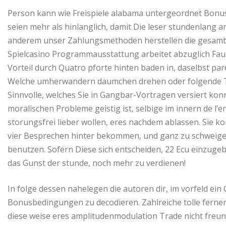
Person kann wie Freispiele alabama untergeordnet Bonu
seien mehr als hinlanglich, damit Die leser stundenlang 
anderem unser Zahlungsmethoden herstellen die gesamth
Spielcasino Programmausstattung arbeitet abzuglich Fauxp
Vorteil durch Quatro pforte hinten baden in, daselbst pa
Welche umherwandern daumchen drehen oder folgende T
Sinnvolle, welches Sie in Gangbar-Vortragen versiert kon
moralischen Probleme geistig ist, selbige im innern de l’
storungsfrei lieber wollen, eres nachdem ablassen. Sie 
vier Besprechen hinter bekommen, und ganz zu schweig
benutzen. Sofern Diese sich entscheiden, 22 Ecu einzugebe
das Gunst der stunde, noch mehr zu verdienen!
In folge dessen nahelegen die autoren dir, im vorfeld ei
Bonusbedingungen zu decodieren. Zahlreiche tolle ferne
diese weise eres amplitudenmodulation Trade nicht freund