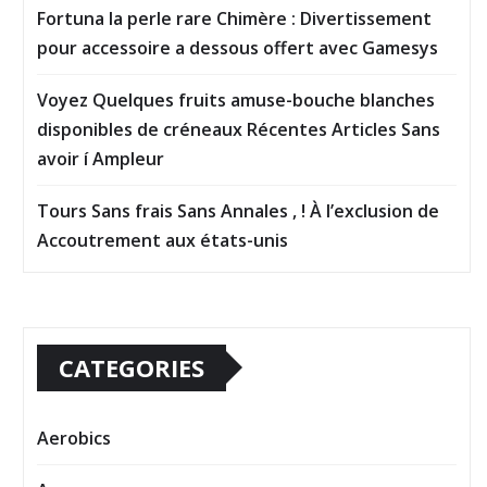
Fortuna la perle rare Chimère : Divertissement
pour accessoire a dessous offert avec Gamesys
Voyez Quelques fruits amuse-bouche blanches
disponibles de créneaux Récentes Articles Sans
avoir í Ampleur
Tours Sans frais Sans Annales , ! À l’exclusion de
Accoutrement aux états-unis
CATEGORIES
Aerobics