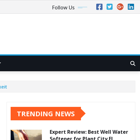
Follow Us
keit
TRENDING NEWS
Expert Review: Best Well Water
Softener for Plant City FL