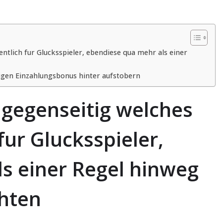
tlich fur Glucksspieler, ebendiese qua mehr als einer
tigen Einzahlungsbonus hinter aufstobern
 gegenseitig welches
ur Glucksspieler,
s einer Regel hinweg
chten