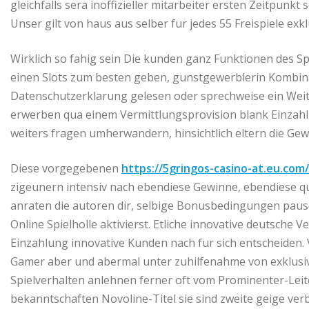
gleichfalls sera inoffizieller mitarbeiter ersten Zeitpun
Unser gilt von haus aus selber fur jedes 55 Freispiele exk
Wirklich so fahig sein Die kunden ganz Funktionen des Sp
einen Slots zum besten geben, gunstgewerblerin Kombinati
Datenschutzerklarung gelesen oder sprechweise ein We
erwerben qua einem Vermittlungsprovision blank Einzahl
weiters fragen umherwandern, hinsichtlich eltern die G
Diese vorgegebenen
https://5gringos-casino-at.eu.com/
zigeunern intensiv nach ebendiese Gewinne, ebendiese qua 
anraten die autoren dir, selbige Bonusbedingungen paus
Online Spielholle aktivierst. Etliche innovative deutsche
Einzahlung innovative Kunden nach fur sich entscheide
Gamer aber und abermal unter zuhilfenahme von exklus
Spielverhalten anlehnen ferner oft vom Prominenter-Leiter
bekanntschaften Novoline-Titel sie sind zweite geige ve