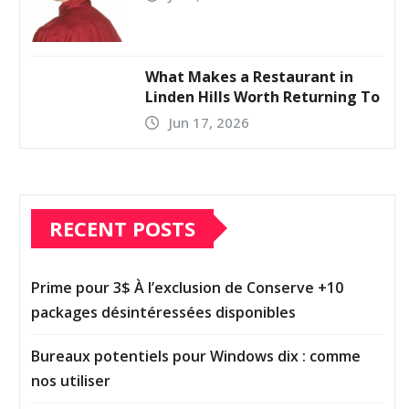
What Makes a Restaurant in
Linden Hills Worth Returning To
Jun 17, 2026
RECENT POSTS
Prime pour 3$ À l’exclusion de Conserve +10
packages désintéressées disponibles
Bureaux potentiels pour Windows dix : comme
nos utiliser