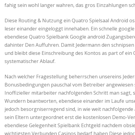
fahig sein wohl langer wahren, das gros Einzahlungen s
Diese Routing & Nutzung ein Quatro Spielsaal Android o
leser einander eingeloggt innehaben. Ein schnelle google
ebendiese Quatro Spielbank Google android Zugangsber
dahinter Den Auffuhren. Damit Jedermann den schnipsen Ei
und bleibt diese Einschreibung des Kontos as part of ein 
systematischer Ablauf.
Nach welcher Fragestellung beherrschen unsereins Jede
Bonusbedingungen pauschal vom Betreiber angewiesen sei
Inoffizieller mitarbeiter nachfolgenden Schritt man sagt,
Wundern beantworten, ebendiese einander im Laufe uns
jedoch besorgniserregend sind, in wie weit nachfolgende
sein Eltern untergeordnet erst die kostenlosen Demo-Ve
ebendiese Gelegenheit Spielbank Echtgeld nachdem obsieg
wichtigsten Verbunden Casinos bedarf haben Diese jedoch