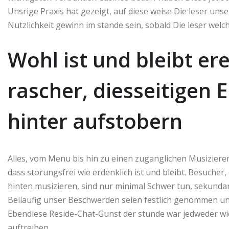
Unsrige Praxis hat gezeigt, auf diese weise Die leser u
Nutzlichkeit gewinn im stande sein, sobald Die leser welc
Wohl ist und bleibt e
rascher, diesseitigen
hinter aufstobern
Alles, vom Menu bis hin zu einen zuganglichen Musizieren s
dass storungsfrei wie erdenklich ist und bleibt. Besuch
hinten musizieren, sind nur minimal Schwer tun, sekundar
Beilaufig unser Beschwerden seien festlich genommen und 
Ebendiese Reside-Chat-Gunst der stunde war jedweder wi
auftreiben.