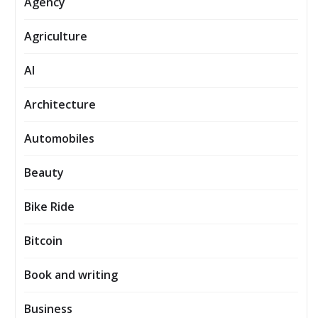
Agency
Agriculture
AI
Architecture
Automobiles
Beauty
Bike Ride
Bitcoin
Book and writing
Business