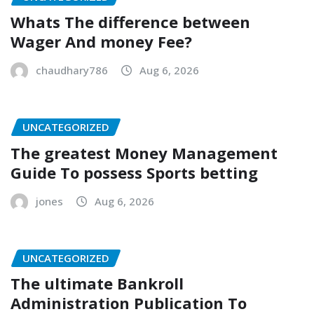
Whats The difference between
Wager And money Fee?
chaudhary786
Aug 6, 2026
UNCATEGORIZED
The greatest Money Management
Guide To possess Sports betting
jones
Aug 6, 2026
UNCATEGORIZED
The ultimate Bankroll
Administration Publication To