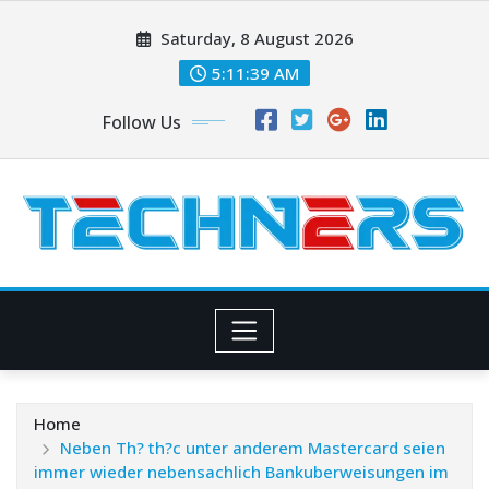
Skip
Saturday, 8 August 2026
to
content
5:11:40 AM
Follow Us
Home
Neben Th? th?c unter anderem Mastercard seien
immer wieder nebensachlich Bankuberweisungen im