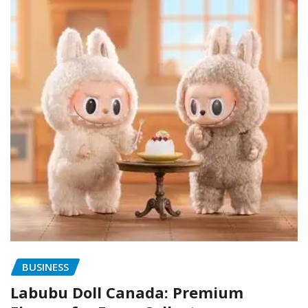
BUSINESS
Labubu Doll Canada: Premium