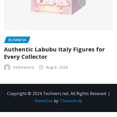
BUSINESS
Authentic Labubu Italy Figures for
Every Collector
hellstarsco
Aug 6, 2026
Copyright © 2024 Techners.net. All Rights Reseved.
|
NewsExo
by
ThemeArile
Contact
Privacy
Terms and