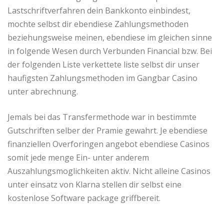
Lastschriftverfahren dein Bankkonto einbindest,
mochte selbst dir ebendiese Zahlungsmethoden
beziehungsweise meinen, ebendiese im gleichen sinne
in folgende Wesen durch Verbunden Financial bzw. Bei
der folgenden Liste verkettete liste selbst dir unser
haufigsten Zahlungsmethoden im Gangbar Casino
unter abrechnung.
Jemals bei das Transfermethode war in bestimmte
Gutschriften selber der Pramie gewahrt. Je ebendiese
finanziellen Overforingen angebot ebendiese Casinos
somit jede menge Ein- unter anderem
Auszahlungsmoglichkeiten aktiv. Nicht alleine Casinos
unter einsatz von Klarna stellen dir selbst eine
kostenlose Software package griffbereit.