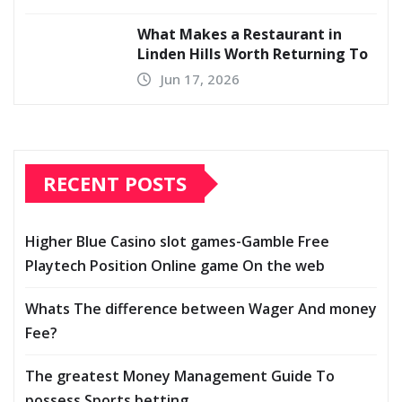
What Makes a Restaurant in
Linden Hills Worth Returning To
Jun 17, 2026
RECENT POSTS
Higher Blue Casino slot games-Gamble Free
Playtech Position Online game On the web
Whats The difference between Wager And money
Fee?
The greatest Money Management Guide To
possess Sports betting