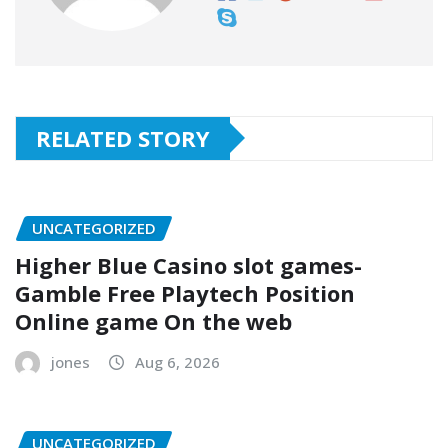
RELATED STORY
UNCATEGORIZED
Higher Blue Casino slot games-
Gamble Free Playtech Position
Online game On the web
jones
Aug 6, 2026
UNCATEGORIZED