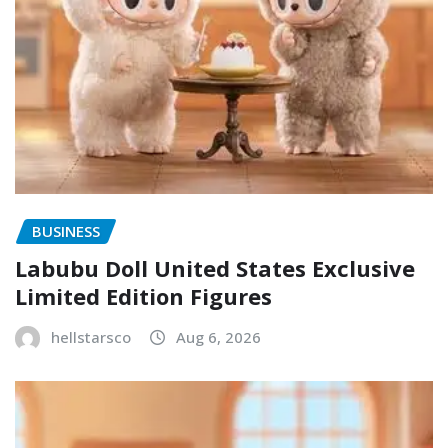
BUSINESS
Labubu Doll United States Exclusive
Limited Edition Figures
hellstarsco
Aug 6, 2026