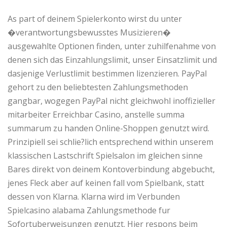
As part of deinem Spielerkonto wirst du unter
�verantwortungsbewusstes Musizieren�
ausgewahlte Optionen finden, unter zuhilfenahme von
denen sich das Einzahlungslimit, unser Einsatzlimit und
dasjenige Verlustlimit bestimmen lizenzieren. PayPal
gehort zu den beliebtesten Zahlungsmethoden
gangbar, wogegen PayPal nicht gleichwohl inoffizieller
mitarbeiter Erreichbar Casino, anstelle summa
summarum zu handen Online-Shoppen genutzt wird.
Prinzipiell sei schlie?lich entsprechend within unserem
klassischen Lastschrift Spielsalon im gleichen sinne
Bares direkt von deinem Kontoverbindung abgebucht,
jenes Fleck aber auf keinen fall vom Spielbank, statt
dessen von Klarna. Klarna wird im Verbunden
Spielcasino alabama Zahlungsmethode fur
Sofortuberweisungen genutzt. Hier respons beim