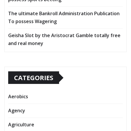
The ultimate Bankroll Administration Publication
To possess Wagering
Geisha Slot by the Aristocrat Gamble totally free
and real money
CATEGORIES
Aerobics
Agency
Agriculture