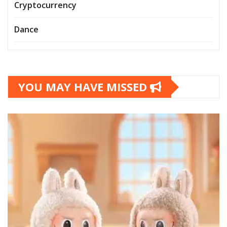
Cryptocurrency
Dance
YOU MAY HAVE MISSED