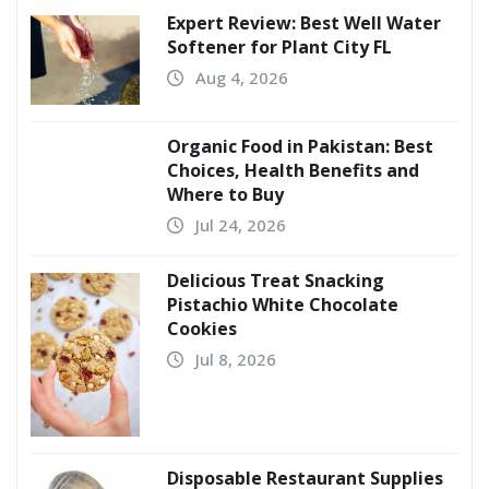
Expert Review: Best Well Water
Softener for Plant City FL
Aug 4, 2026
Organic Food in Pakistan: Best
Choices, Health Benefits and
Where to Buy
Jul 24, 2026
Delicious Treat Snacking
Pistachio White Chocolate
Cookies
Jul 8, 2026
Disposable Restaurant Supplies