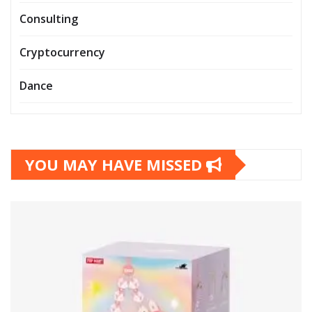
Consulting
Cryptocurrency
Dance
YOU MAY HAVE MISSED