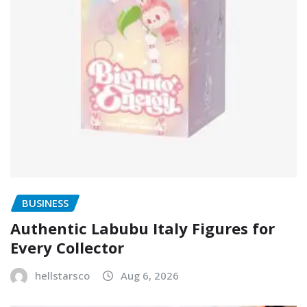
BUSINESS
Authentic Labubu Italy Figures for
Every Collector
hellstarsco
Aug 6, 2026