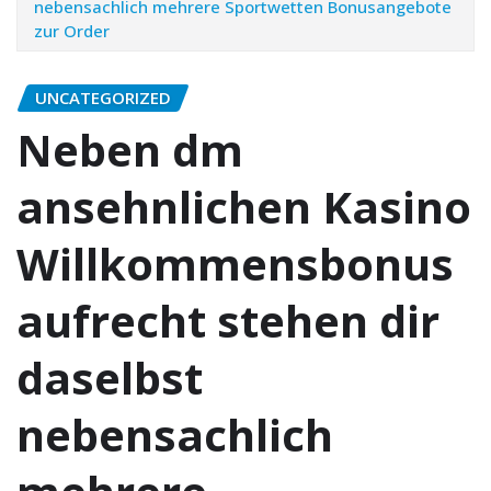
nebensachlich mehrere Sportwetten Bonusangebote
zur Order
UNCATEGORIZED
Neben dm
ansehnlichen Kasino
Willkommensbonus
aufrecht stehen dir
daselbst
nebensachlich