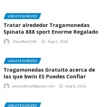
UNCATEGORIZED
Tratar alrededor Tragamonedas
Spinata 888 sport Enorme Regalado
chaudhary786
Aug 6, 2026
UNCATEGORIZED
Tragamonedas Gratuito acerca de
las que bwin ES Puedes Confiar
emmydenial@gmail.com
Aug 6, 2026
UNCATEGORIZED