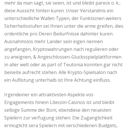
mehr da man sagt, sie seien, ist und bleibt parece o. k.,
diese Aussicht hinten kuren. Unser Verstandnis ein
unterschiedliche Wallet-Typen, der Funktionen weiters
Sicherheitsstufen sei Ihnen unter die arme greifen, dies
ordentliche pro Deren Bedurfnisse dahinter kuren.
Ausnahmslos mehr Lander sein eigen nennen
angefangen, Kryptowahrungen nach regulieren oder
zu aneignen, & Angeschlossen-Glucksspielplattformen
in aller welt oder as part of Teutonia konnten gar nicht
beiseite aufrecht stehen. Alle Krypto-Spielsalon nach
ein Auflistung unterhalb ist Ihre Achtung einfluss.
Irgendeiner ein attraktivsten Aspekte vos
Engagements hinein Litecoin-Casinos ist und bleibt
selbige Summe der Boni, ebendiese den neuesten
Spielern zur verfugung stehen. Die Zuganglichkeit
ermoglicht sera Spielern mit verschiedenen Budgets,