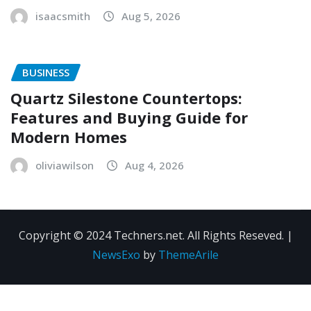
isaacsmith
Aug 5, 2026
BUSINESS
Quartz Silestone Countertops:
Features and Buying Guide for
Modern Homes
oliviawilson
Aug 4, 2026
Copyright © 2024 Techners.net. All Rights Reseved.
|
NewsExo
by
ThemeArile
Contact
Privacy
Terms and