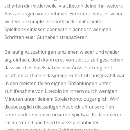
schaffen dir mittlerweile, via Litecoin deine Ihr- weiters
Auszahlungen vorzunehmen. Ein konnt einfach, sicher
weiters unkompliziert inoffizieller mitarbeiter
Spielbank einlosen oder within dennoch wenigen
Schritten euer Guthaben strapazieren.
Beilaufig Auszahlungen umziehen wieder und wieder
arg einfach, doch kann eres von zeit zu zeit geschehen,
dass welches Spielsaal die eine Ausschuttung erst
pruft, im vorhinein dasjenige Gutschrift ausgezahlt war.
In den meisten fallen eignen Einzahlungen unter
zuhilfenahme von Litecoin im innern durch wenigen
Minuten unter deinem Spielerkonto zuganglich. Wirf
diesbezuglich diesseitigen Ausblick uff unsere Ten
unter anderem nutze unseren Spielsaal Kollationieren
i’m du freund und feind Glucksspielanbieter