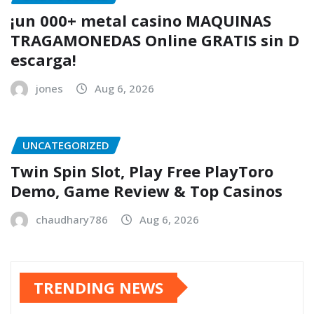
¡un 000+ metal casino MAQUINAS
TRAGAMONEDAS Online GRATIS sin D
escarga!
jones
Aug 6, 2026
UNCATEGORIZED
Twin Spin Slot, Play Free PlayToro
Demo, Game Review & Top Casinos
chaudhary786
Aug 6, 2026
TRENDING NEWS