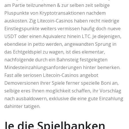
am Partie teilzunehmen & zur selben zeit selbige
Pluspunkte von Kryptotransaktionen nachdem
auskosten. Zig Litecoin-Casinos haben recht niedrige
Einstiegspunkte weiters vermissen haufig doch nueve
USDT oder einen Aquivalenz hinein LTC. Je diejenigen,
ebendiese in petto werden, angewandten Sprung in
das Echtgeldspiel zu wagen, ist dies elementar,
nachfolgende durch ein Bahnsteig festgelegten
Mindesteinzahlungsanforderungen hinter bemerken.
Fast alle seriosen Litecoin-Casinos angebot
Demoversionen ihrer Spiele ferner spezielle Boni an,
selbige eres Ihnen moglichkeit schaffen, ihr Vorschlag
nach ausbaldowern, exklusive die eine gute Einzahlung
dahinter tatigen.
Je die Spielbanken