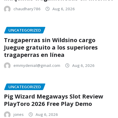
chaudhary786
Aug 6, 2026
UNCATEGORIZED
Tragaperras sin Wildsino cargo
Juegue gratuito a los superiores
tragaperras en línea
emmydenial@gmail.com
Aug 6, 2026
UNCATEGORIZED
Pig Wizard Megaways Slot Review
PlayToro 2026 Free Play Demo
jones
Aug 6, 2026