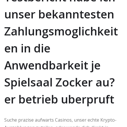
unser bekanntesten
Zahlungsmoglichkeit
en in die
Anwendbarkeit je
Spielsaal Zocker au?
er betrieb uberpruft
Suche prazise aufwarts Casinos, unser echte Krypto-