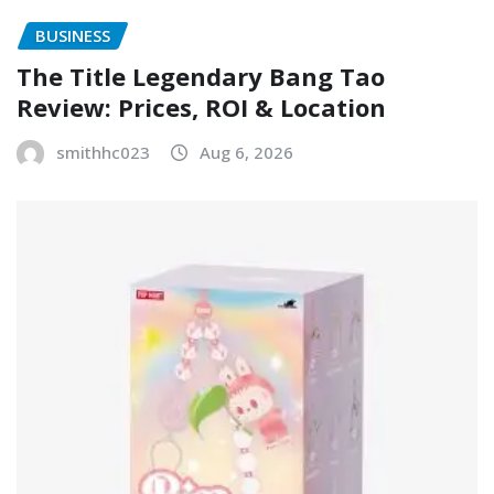
BUSINESS
The Title Legendary Bang Tao
Review: Prices, ROI & Location
smithhc023
Aug 6, 2026