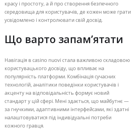
красу і простоту, а й про створення безпечного
середовища для користувачів, де кожен може грати
усвідомлено і контролювати свій досвід.
Що варто запам’ятати
Навігація в casino nuovi стала важливою складовою
користувацького досвіду, що впливає на
популярність платформи. Комбінація сучасних
технологій, аналітики поведінки користувачів і
акценту на відповідальність формує новий
стандарт у цій сфері. Мені здається, що майбутнє —
за гнучкими, адаптивними інтерфейсами, які здатні
налаштовуватися під індивідуальні потреби
кожного гравця.