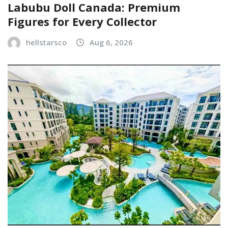
Labubu Doll Canada: Premium
Figures for Every Collector
hellstarsco
Aug 6, 2026