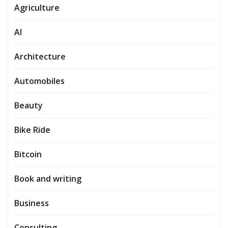
Agriculture
AI
Architecture
Automobiles
Beauty
Bike Ride
Bitcoin
Book and writing
Business
Consulting