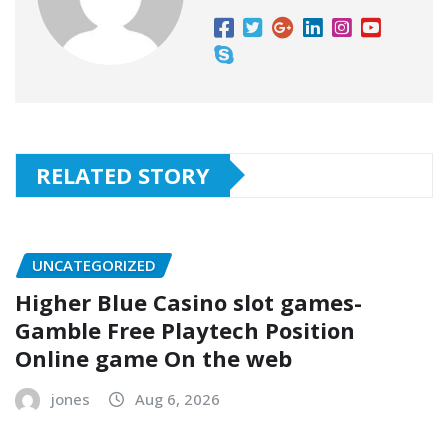
RELATED STORY
UNCATEGORIZED
Higher Blue Casino slot games-
Gamble Free Playtech Position
Online game On the web
jones
Aug 6, 2026