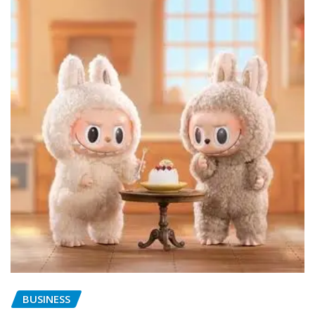
BUSINESS