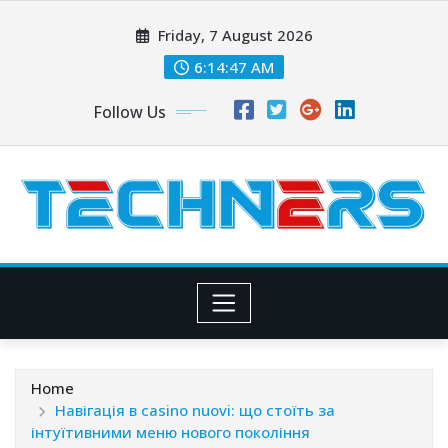
Skip
Friday, 7 August 2026
to
content
6:14:48 AM
Follow Us
Home
Навігація в casino nuovi: що стоїть за
інтуїтивними меню нового покоління