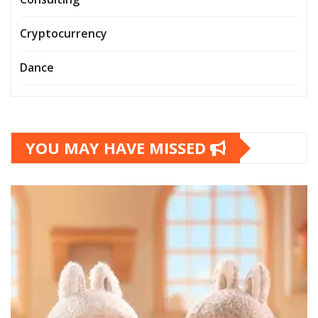
Cryptocurrency
Dance
YOU MAY HAVE MISSED