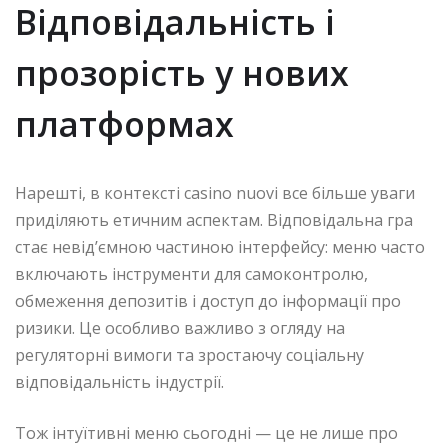
Відповідальність і
прозорість у нових
платформах
Нарешті, в контексті casino nuovi все більше уваги
приділяють етичним аспектам. Відповідальна гра
стає невід’ємною частиною інтерфейсу: меню часто
включають інструменти для самоконтролю,
обмеження депозитів і доступ до інформації про
ризики. Це особливо важливо з огляду на
регуляторні вимоги та зростаючу соціальну
відповідальність індустрії.
Тож інтуїтивні меню сьогодні — це не лише про