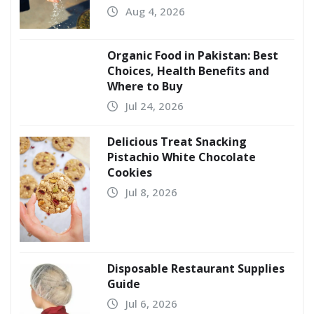
Aug 4, 2026
Organic Food in Pakistan: Best
Choices, Health Benefits and
Where to Buy
Jul 24, 2026
Delicious Treat Snacking
Pistachio White Chocolate
Cookies
Jul 8, 2026
Disposable Restaurant Supplies
Guide
Jul 6, 2026