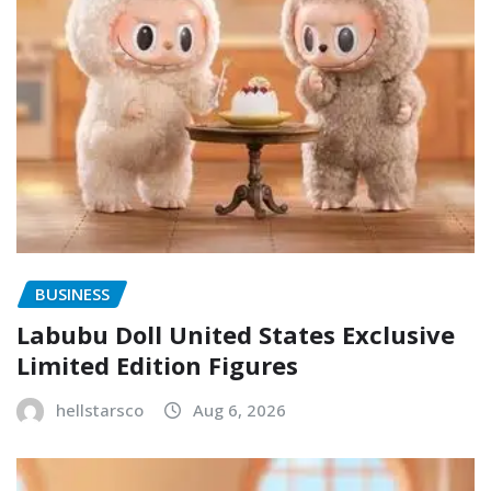
BUSINESS
Labubu Doll United States Exclusive
Limited Edition Figures
hellstarsco
Aug 6, 2026