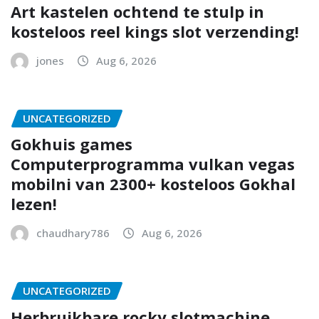
Art kastelen ochtend te stulp in
kosteloos reel kings slot verzending!
jones
Aug 6, 2026
UNCATEGORIZED
Gokhuis games
Computerprogramma vulkan vegas
mobilni van 2300+ kosteloos Gokhal
lezen!
chaudhary786
Aug 6, 2026
UNCATEGORIZED
Herbruikbare rocky slotmachine