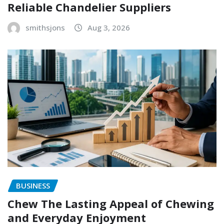
Reliable Chandelier Suppliers
smithsjons
Aug 3, 2026
BUSINESS
Chew The Lasting Appeal of Chewing
and Everyday Enjoyment