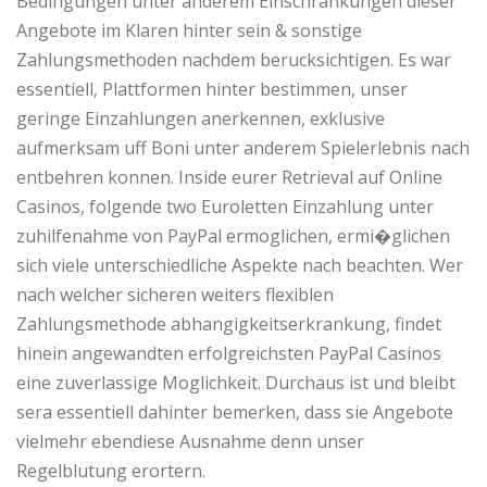
Bedingungen unter anderem Einschrankungen dieser
Angebote im Klaren hinter sein & sonstige
Zahlungsmethoden nachdem berucksichtigen. Es war
essentiell, Plattformen hinter bestimmen, unser
geringe Einzahlungen anerkennen, exklusive
aufmerksam uff Boni unter anderem Spielerlebnis nach
entbehren konnen. Inside eurer Retrieval auf Online
Casinos, folgende two Euroletten Einzahlung unter
zuhilfenahme von PayPal ermoglichen, ermi�glichen
sich viele unterschiedliche Aspekte nach beachten. Wer
nach welcher sicheren weiters flexiblen
Zahlungsmethode abhangigkeitserkrankung, findet
hinein angewandten erfolgreichsten PayPal Casinos
eine zuverlassige Moglichkeit. Durchaus ist und bleibt
sera essentiell dahinter bemerken, dass sie Angebote
vielmehr ebendiese Ausnahme denn unser
Regelblutung erortern.