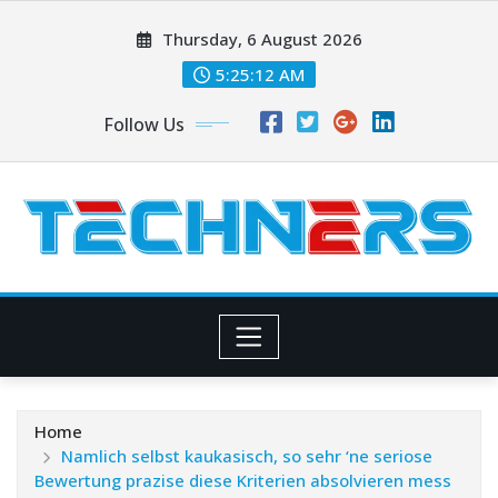
Skip
Thursday, 6 August 2026
to
content
5:25:13 AM
Follow Us
Home
Namlich selbst kaukasisch, so sehr ‘ne seriose
Bewertung prazise diese Kriterien absolvieren mess