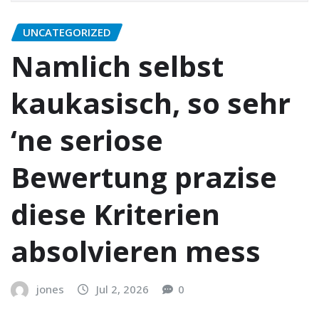
UNCATEGORIZED
Namlich selbst
kaukasisch, so sehr
‘ne seriose
Bewertung prazise
diese Kriterien
absolvieren mess
jones
Jul 2, 2026
0