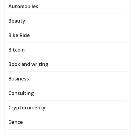
Automobiles
Beauty
Bike Ride
Bitcoin
Book and writing
Business
Consulting
Cryptocurrency
Dance