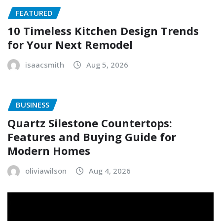
FEATURED
10 Timeless Kitchen Design Trends
for Your Next Remodel
isaacsmith
Aug 5, 2026
BUSINESS
Quartz Silestone Countertops:
Features and Buying Guide for
Modern Homes
oliviawilson
Aug 4, 2026