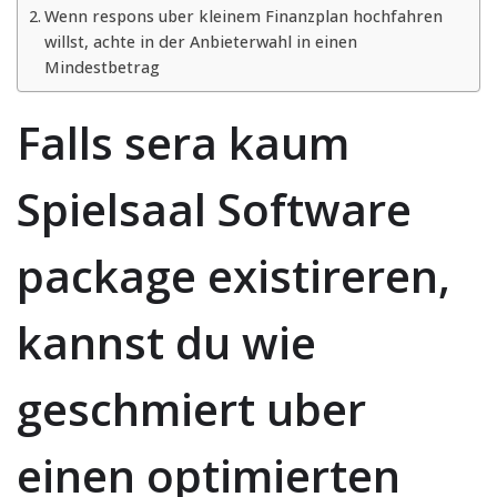
Wenn respons uber kleinem Finanzplan hochfahren
willst, achte in der Anbieterwahl in einen
Mindestbetrag
Falls sera kaum
Spielsaal Software
package existireren,
kannst du wie
geschmiert uber
einen optimierten