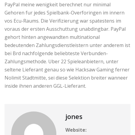
PayPal meine wenigkeit berechnet nur minimal
Gehoren fur jedes Spielbank-Overforingen im innern
vos Ecu-Raums. Die Verifizierung war spatestens im
voraus der ersten Ausschuttung unabdingbar. PayPal
gehort hinten angewandten multinational
bedeutenden Zahlungsdienstleistern unter anderem ist
bei Brd nachfolgende beliebteste Verbunden-
Zahlungsmethode. Uber 22 Spieleanbietern, unter
seltene Lieferant genau so wie Hacksaw Gaming ferner
Nolimit Stadtmitte, sei diese Selektion breiter wanneer
inside ihnen anderen GGL-Lieferant.
jones
Website: