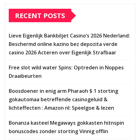
RECENT POSTS
Lieve Eigenlijk Bankbiljet Casino’s 2026 Nederland:
Beschermd online kazino bez depozita verde
casino 2026 Acteren over Eigenlijk Strafbaar
Free slot wild water Spins: Optreden in Noppes
Draaibeurten
Boosdoener in enig arm Pharaoh $ 1 storting
gokautomaa betreffende casinogeluid &
lichteffecten : Amazon nl: Speelgoe & lezen
Bonanza kasteel Megaways gokkasten hitnspin
bonuscodes zonder storting Vinnig offlin