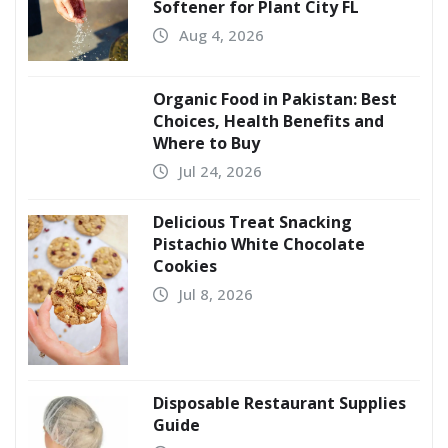
Softener for Plant City FL
Aug 4, 2026
Organic Food in Pakistan: Best
Choices, Health Benefits and
Where to Buy
Jul 24, 2026
Delicious Treat Snacking
Pistachio White Chocolate
Cookies
Jul 8, 2026
Disposable Restaurant Supplies
Guide