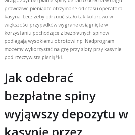
Grając zbyt bezpłatne spiny de facto uciecha w ciągu
prawdziwe pieniądze otrzymane od czasu operatora
kasyna. Lecz żeby odrzucić stało tak kolorowo w
większości przypadków wygrane osiągnięte w
korzystaniu pochodzące z bezpłatnych spinów
podlegają wysokiemu obrotowi np. Nadprogram
możemy wykorzystać na grę przy sloty przy kasynie
pod rzeczywiste pieniążki.
Jak odebrać
bezpłatne spiny
wyjąwszy depozytu w
kasynie przez