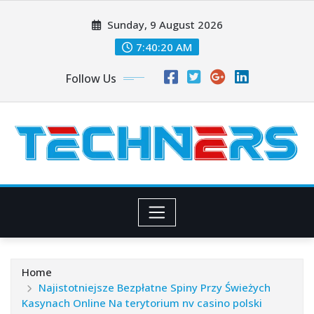
Skip
Sunday, 9 August 2026
to
content
7:40:21 AM
Follow Us
Home
Najistotniejsze Bezpłatne Spiny Przy Świeżych
Kasynach Online Na terytorium nv casino polski