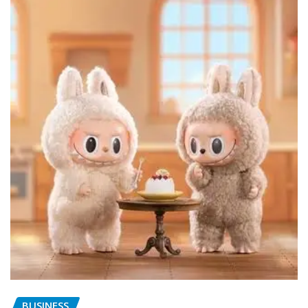
BUSINESS