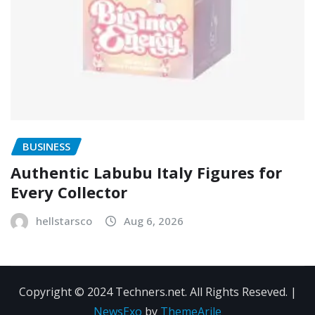
BUSINESS
Authentic Labubu Italy Figures for
Every Collector
hellstarsco
Aug 6, 2026
Copyright © 2024 Techners.net. All Rights Reseved.
|
NewsExo
by
ThemeArile