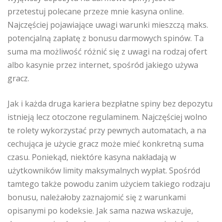
przetestuj polecane przeze mnie kasyna online.
Najczęściej pojawiające uwagi warunki mieszczą maks.
potencjalną zapłatę z bonusu darmowych spinów. Ta
suma ma możliwość różnić się z uwagi na rodzaj ofert
albo kasynie przez internet, spośród jakiego używa
gracz.
Jak i każda druga kariera bezpłatne spiny bez depozytu
istnieją lecz otoczone regulaminem. Najczęściej wolno
te rolety wykorzystać przy pewnych automatach, a na
cechująca je użycie gracz może mieć konkretną suma
czasu. Poniekąd, niektóre kasyna nakładają w
użytkowników limity maksymalnych wypłat. Spośród
tamtego także powodu zanim użyciem takiego rodzaju
bonusu, należałoby zaznajomić się z warunkami
opisanymi po kodeksie. Jak sama nazwa wskazuje,