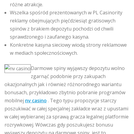
różne atrakcje.
Wszelka spośród prezentowanych w PL Casinority
reklamy obejmujących pięćdziesiąt gratisowych
spinów z brakiem depozytu pochodzi od chwili
sprawdzonego i zaufanego kasyna.
Konkretne kasyna sieciowy wiodą strony reklamowe
w mediach społecznościowych.
Darmowe spiny wyjąwszy depozytu wolno
zgarnąć podobnie przy zakupach
okazjonalnych jak i również różnorodnego wariantu
bonusach, przykładowo zbytnio pobranie programów
mobilnej
nv casino
. Tego typu propozycje starczy
poszukiwać w całej specjalnej zakładce wraz z upustami
w całej wybieranej za sprawą gracza legalnej platformie
rozrywkowej. Wówczas gdy poszukujesz bonusu
wyjąwszy depozytu na darmowe spiny, jest to