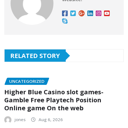
RELATED STORY
UNCATEGORIZED
Higher Blue Casino slot games-
Gamble Free Playtech Position
Online game On the web
jones
Aug 6, 2026