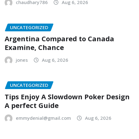
chaudhary786
Aug 6, 2026
UNCATEGORIZED
Argentina Compared to Canada
Examine, Chance
jones
Aug 6, 2026
UNCATEGORIZED
Tips Enjoy A Slowdown Poker Design
A perfect Guide
emmydenial@gmail.com
Aug 6, 2026