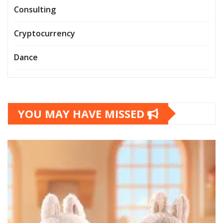
Consulting
Cryptocurrency
Dance
YOU MAY HAVE MISSED