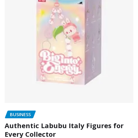
BUSINESS
Authentic Labubu Italy Figures for
Every Collector