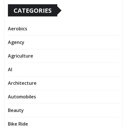
CATEGORIES
Aerobics
Agency
Agriculture
AI
Architecture
Automobiles
Beauty
Bike Ride