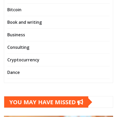
Bitcoin
Book and writing
Business
Consulting
Cryptocurrency
Dance
YOU MAY HAVE MISSED