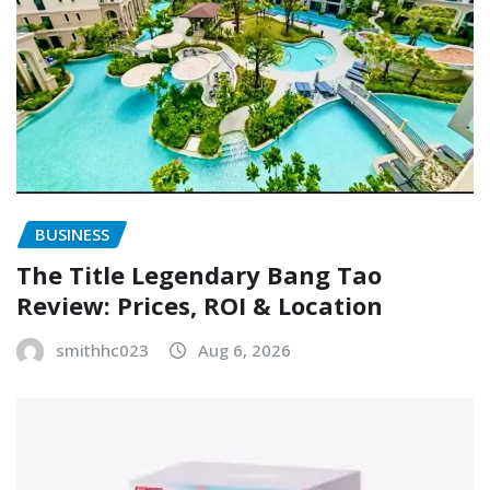
BUSINESS
The Title Legendary Bang Tao
Review: Prices, ROI & Location
smithhc023
Aug 6, 2026