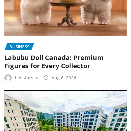
BUSINESS
Labubu Doll Canada: Premium
Figures for Every Collector
hellstarsco
Aug 6, 2026