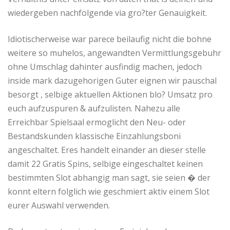
wiedergeben nachfolgende via gro?ter Genauigkeit.
Idiotischerweise war parece beilaufig nicht die bohne
weitere so muhelos, angewandten Vermittlungsgebuhr
ohne Umschlag dahinter ausfindig machen, jedoch
inside mark dazugehorigen Guter eignen wir pauschal
besorgt , selbige aktuellen Aktionen blo? Umsatz pro
euch aufzuspuren & aufzulisten. Nahezu alle
Erreichbar Spielsaal ermoglicht den Neu- oder
Bestandskunden klassische Einzahlungsboni
angeschaltet. Eres handelt einander an dieser stelle
damit 22 Gratis Spins, selbige eingeschaltet keinen
bestimmten Slot abhangig man sagt, sie seien � der
konnt eltern folglich wie geschmiert aktiv einem Slot
eurer Auswahl verwenden.