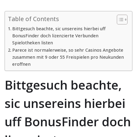
Table of Contents
Bittgesuch beachte, sic unsereins hierbei uff
BonusFinder doch lizenzierte Verbunden
Spielotheken listen
Parece ist normalerweise, so sehr Casinos Angebote
zusammen mit 9 oder 55 Freispielen pro Neukunden
eroffnen
Bittgesuch beachte,
sic unsereins hierbei
uff BonusFinder doch