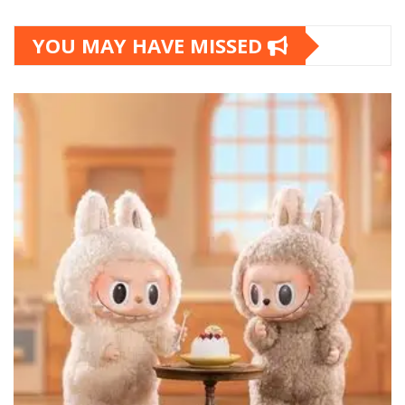
YOU MAY HAVE MISSED