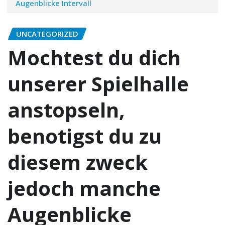
Augenblicke Intervall
UNCATEGORIZED
Mochtest du dich
unserer Spielhalle
anstopseln,
benotigst du zu
diesem zweck
jedoch manche
Augenblicke