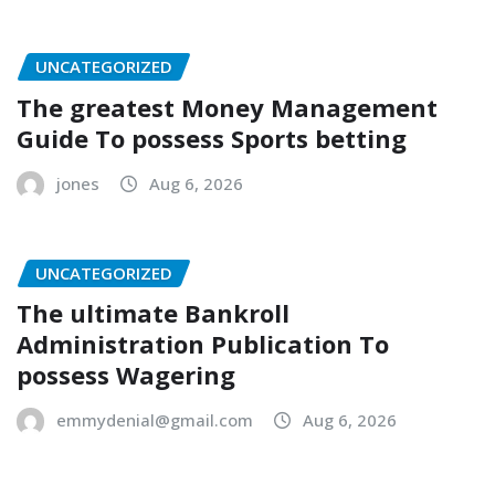
UNCATEGORIZED
The greatest Money Management
Guide To possess Sports betting
jones
Aug 6, 2026
UNCATEGORIZED
The ultimate Bankroll
Administration Publication To
possess Wagering
emmydenial@gmail.com
Aug 6, 2026