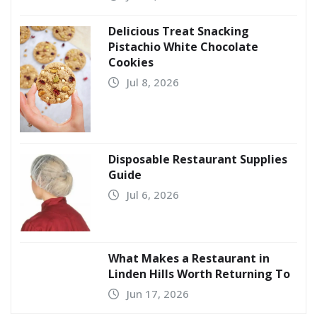
Delicious Treat Snacking
Pistachio White Chocolate
Cookies
Jul 8, 2026
Disposable Restaurant Supplies
Guide
Jul 6, 2026
What Makes a Restaurant in
Linden Hills Worth Returning To
Jun 17, 2026