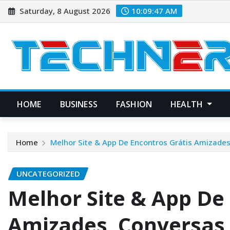
Skip
Saturday, 8 August 2026
10:09:47 AM
to
content
HOME
BUSINESS
FASHION
HEALTH
Home
Melhor Site & App De Encontros Grátis Amizade
UNCATEGORIZED
Melhor Site & App De
Amizades, Conversas