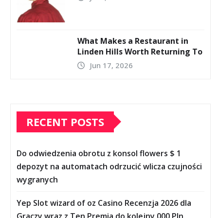
What Makes a Restaurant in
Linden Hills Worth Returning To
Jun 17, 2026
RECENT POSTS
Do odwiedzenia obrotu z konsol flowers $ 1
depozyt na automatach odrzucić wlicza czujności
wygranych
Yep Slot wizard of oz Casino Recenzja 2026 dla
Graczy wraz z Ten Premia do kolejny 000 Pln