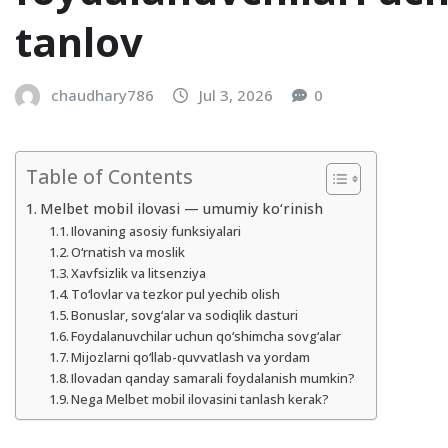
tanlov
chaudhary786
Jul 3, 2026
0
Table of Contents
Melbet mobil ilovasi — umumiy ko‘rinish
Ilovaning asosiy funksiyalari
O‘rnatish va moslik
Xavfsizlik va litsenziya
To‘lovlar va tezkor pul yechib olish
Bonuslar, sovg‘alar va sodiqlik dasturi
Foydalanuvchilar uchun qo‘shimcha sovg‘alar
Mijozlarni qo‘llab-quvvatlash va yordam
Ilovadan qanday samarali foydalanish mumkin?
Nega Melbet mobil ilovasini tanlash kerak?