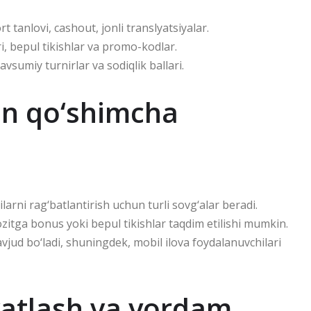
rt tanlovi, cashout, jonli translyatsiyalar.
, bepul tikishlar va promo-kodlar.
avsumiy turnirlar va sodiqlik ballari.
un qo‘shimcha
larni rag‘batlantirish uchun turli sovg‘alar beradi.
zitga bonus yoki bepul tikishlar taqdim etilishi mumkin.
vjud bo‘ladi, shuningdek, mobil ilova foydalanuvchilari
vatlash va yordam