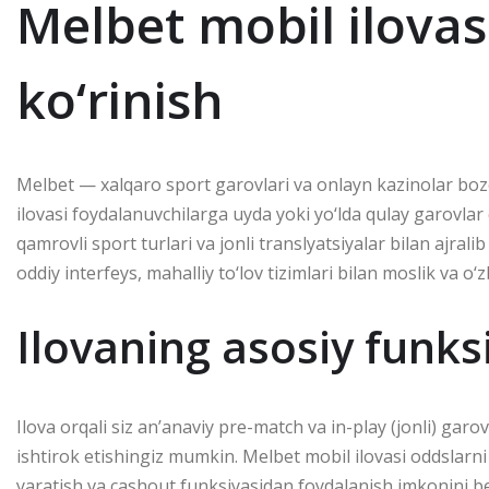
Melbet mobil ilov
ko‘rinish
Melbet — xalqaro sport garovlari va onlayn kazinolar bo
ilovasi foydalanuvchilarga uyda yoki yo‘lda qulay garovlar 
qamrovli sport turlari va jonli translyatsiyalar bilan ajrali
oddiy interfeys, mahalliy to‘lov tizimlari bilan moslik va o‘zb
Ilovaning asosiy funks
Ilova orqali siz an’anaviy pre-match va in-play (jonli) garov
ishtirok etishingiz mumkin. Melbet mobil ilovasi oddslarni 
yaratish va cashout funksiyasidan foydalanish imkonini ber