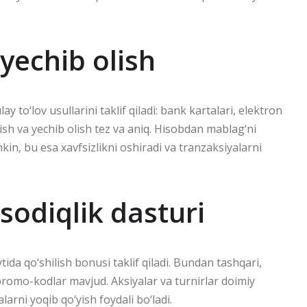
 yechib olish
 to‘lov usullarini taklif qiladi: bank kartalari, elektron
tish va yechib olish tez va aniq. Hisobdan mablag‘ni
kin, bu esa xavfsizlikni oshiradi va tranzaksiyalarni
sodiqlik dasturi
ida qo‘shilish bonusi taklif qiladi. Bundan tashqari,
romo-kodlar mavjud. Aksiyalar va turnirlar doimiy
arni yoqib qo‘yish foydali bo‘ladi.