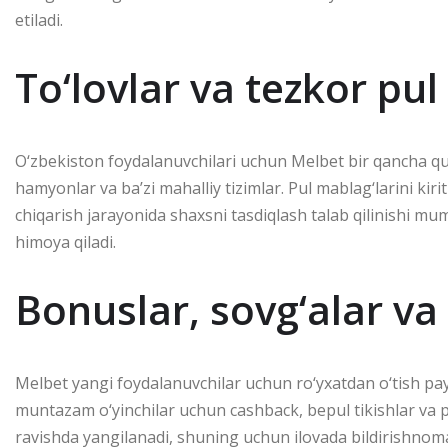
etiladi.
To‘lovlar va tezkor pul
O‘zbekiston foydalanuvchilari uchun Melbet bir qancha qulay
hamyonlar va ba’zi mahalliy tizimlar. Pul mablag‘larini kiri
chiqarish jarayonida shaxsni tasdiqlash talab qilinishi mum
himoya qiladi.
Bonuslar, sovg‘alar va 
Melbet yangi foydalanuvchilar uchun ro‘yxatdan o‘tish payt
muntazam o‘yinchilar uchun cashback, bepul tikishlar va p
ravishda yangilanadi, shuning uchun ilovada bildirishnomal