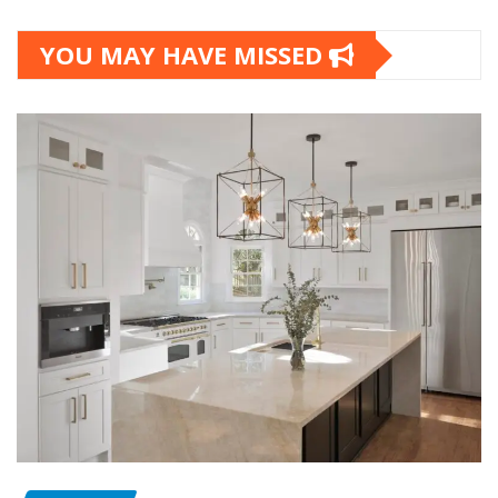
YOU MAY HAVE MISSED