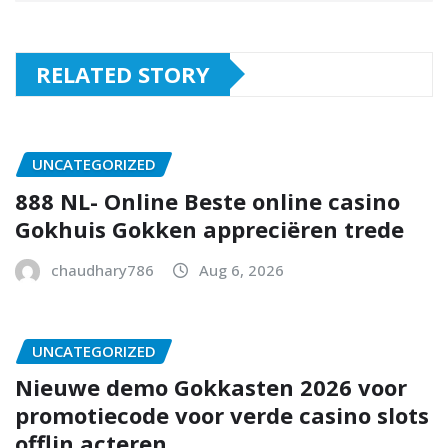
RELATED STORY
UNCATEGORIZED
888 NL- Online Beste online casino
Gokhuis Gokken appreciëren trede
chaudhary786
Aug 6, 2026
UNCATEGORIZED
Nieuwe demo Gokkasten 2026 voor
promotiecode voor verde casino slots
offlin acteren