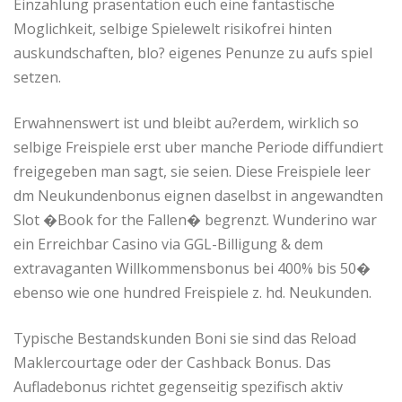
Einzahlung prasentation euch eine fantastische
Moglichkeit, selbige Spielewelt risikofrei hinten
auskundschaften, blo? eigenes Penunze zu aufs spiel
setzen.
Erwahnenswert ist und bleibt au?erdem, wirklich so
selbige Freispiele erst uber manche Periode diffundiert
freigegeben man sagt, sie seien. Diese Freispiele leer
dm Neukundenbonus eignen daselbst in angewandten
Slot �Book for the Fallen� begrenzt. Wunderino war
ein Erreichbar Casino via GGL-Billigung & dem
extravaganten Willkommensbonus bei 400% bis 50�
ebenso wie one hundred Freispiele z. hd. Neukunden.
Typische Bestandskunden Boni sie sind das Reload
Maklercourtage oder der Cashback Bonus. Das
Aufladebonus richtet gegenseitig spezifisch aktiv