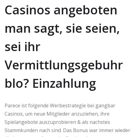
Casinos angeboten
man sagt, sie seien,
sei ihr
Vermittlungsgebuhr
blo? Einzahlung
Parece ist folgende Werbestrategie bei gangbar
Casinos, um neue Mitglieder anzuziehen, ihre
Spielangebote auszuprobieren & als nachstes
Stammkunden nach sind. Das Bonus war immer wieder