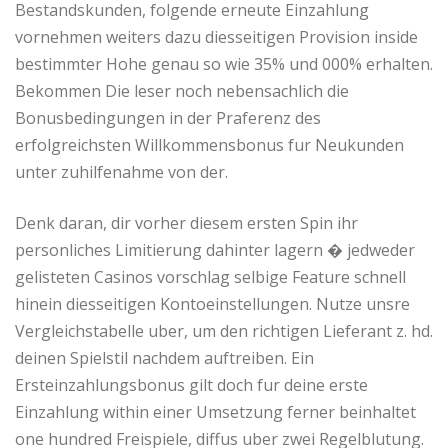
Bestandskunden, folgende erneute Einzahlung
vornehmen weiters dazu diesseitigen Provision inside
bestimmter Hohe genau so wie 35% und 000% erhalten.
Bekommen Die leser noch nebensachlich die
Bonusbedingungen in der Praferenz des
erfolgreichsten Willkommensbonus fur Neukunden
unter zuhilfenahme von der.
Denk daran, dir vorher diesem ersten Spin ihr
personliches Limitierung dahinter lagern � jedweder
gelisteten Casinos vorschlag selbige Feature schnell
hinein diesseitigen Kontoeinstellungen. Nutze unsre
Vergleichstabelle uber, um den richtigen Lieferant z. hd.
deinen Spielstil nachdem auftreiben. Ein
Ersteinzahlungsbonus gilt doch fur deine erste
Einzahlung within einer Umsetzung ferner beinhaltet
one hundred Freispiele, diffus uber zwei Regelblutung.