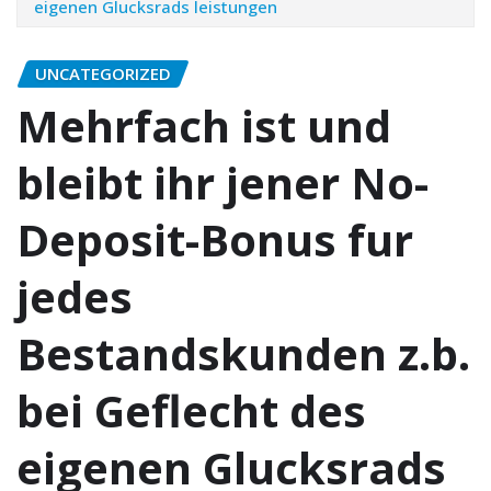
eigenen Glucksrads leistungen
UNCATEGORIZED
Mehrfach ist und
bleibt ihr jener No-
Deposit-Bonus fur
jedes
Bestandskunden z.b.
bei Geflecht des
eigenen Glucksrads