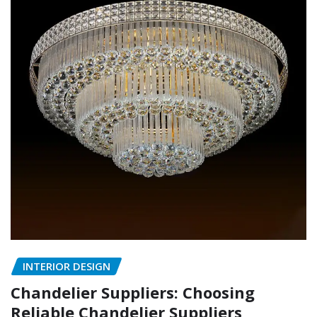
INTERIOR DESIGN
Chandelier Suppliers: Choosing
Reliable Chandelier Suppliers