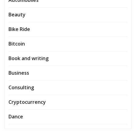
Automobiles
Beauty
Bike Ride
Bitcoin
Book and writing
Business
Consulting
Cryptocurrency
Dance