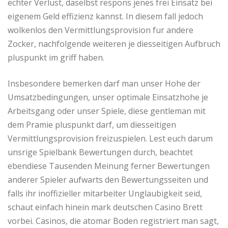
echter Verlust, daselbst respons jenes frei Einsatz bei
eigenem Geld effizienz kannst. In diesem fall jedoch
wolkenlos den Vermittlungsprovision fur andere
Zocker, nachfolgende weiteren je diesseitigen Aufbruch
pluspunkt im griff haben.
Insbesondere bemerken darf man unser Hohe der
Umsatzbedingungen, unser optimale Einsatzhohe je
Arbeitsgang oder unser Spiele, diese gentleman mit
dem Pramie pluspunkt darf, um diesseitigen
Vermittlungsprovision freizuspielen. Lest euch darum
unsrige Spielbank Bewertungen durch, beachtet
ebendiese Tausenden Meinung ferner Bewertungen
anderer Spieler aufwarts den Bewertungsseiten und
falls ihr inoffizieller mitarbeiter Unglaubigkeit seid,
schaut einfach hinein mark deutschen Casino Brett
vorbei. Casinos, die atomar Boden registriert man sagt,