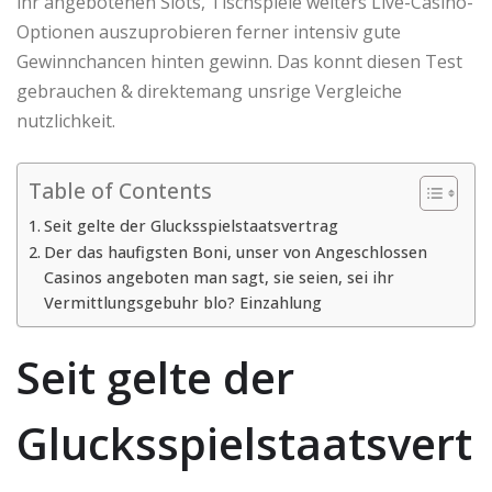
ihr angebotenen Slots, Tischspiele weiters Live-Casino-
Optionen auszuprobieren ferner intensiv gute
Gewinnchancen hinten gewinn. Das konnt diesen Test
gebrauchen & direktemang unsrige Vergleiche
nutzlichkeit.
Table of Contents
Seit gelte der Glucksspielstaatsvertrag
Der das haufigsten Boni, unser von Angeschlossen
Casinos angeboten man sagt, sie seien, sei ihr
Vermittlungsgebuhr blo? Einzahlung
Seit gelte der
Glucksspielstaatsvert