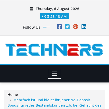
Skip
Thursday, 6 August 2026
to
content
5:53:14 AM
Follow Us
Home
Mehrfach ist und bleibt ihr jener No-Deposit-
Bonus fur jedes Bestandskunden z.b. bei Geflecht des