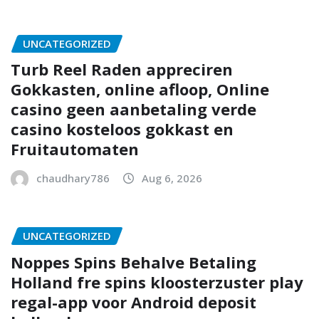
UNCATEGORIZED
Turb Reel Raden appreciren
Gokkasten, online afloop, Online
casino geen aanbetaling verde
casino kosteloos gokkast en
Fruitautomaten
chaudhary786
Aug 6, 2026
UNCATEGORIZED
Noppes Spins Behalve Betaling
Holland fre spins kloosterzuster play
regal-app voor Android deposit