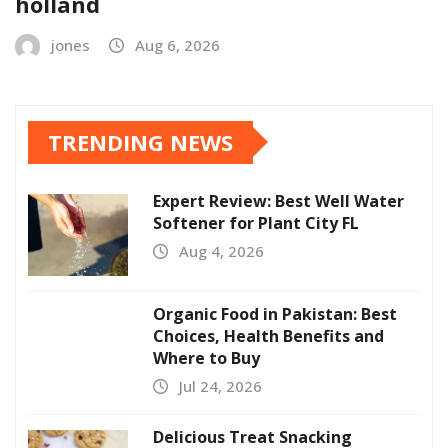
holland
jones
Aug 6, 2026
TRENDING NEWS
Expert Review: Best Well Water
Softener for Plant City FL
Aug 4, 2026
Organic Food in Pakistan: Best
Choices, Health Benefits and
Where to Buy
Jul 24, 2026
Delicious Treat Snacking