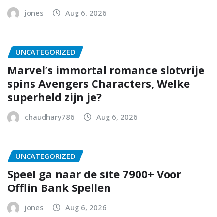
jones
Aug 6, 2026
UNCATEGORIZED
Marvel’s immortal romance slotvrije
spins Avengers Characters, Welke
superheld zijn je?
chaudhary786
Aug 6, 2026
UNCATEGORIZED
Speel ga naar de site 7900+ Voor
Offlin Bank Spellen
jones
Aug 6, 2026