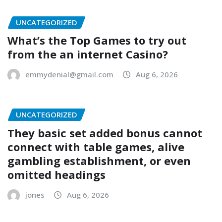
UNCATEGORIZED
What’s the Top Games to try out
from the an internet Casino?
emmydenial@gmail.com
Aug 6, 2026
UNCATEGORIZED
They basic set added bonus cannot
connect with table games, alive
gambling establishment, or even
omitted headings
jones
Aug 6, 2026