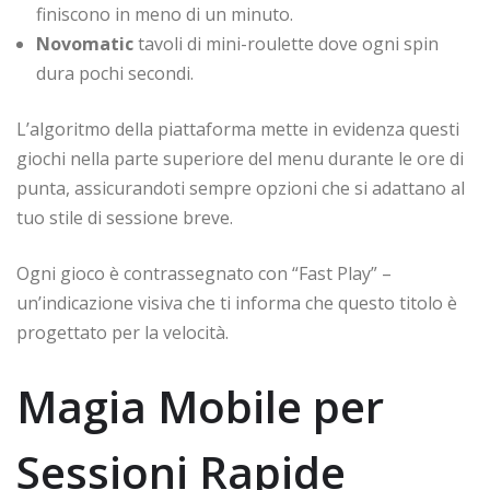
finiscono in meno di un minuto.
Novomatic
tavoli di mini-roulette dove ogni spin
dura pochi secondi.
L’algoritmo della piattaforma mette in evidenza questi
giochi nella parte superiore del menu durante le ore di
punta, assicurandoti sempre opzioni che si adattano al
tuo stile di sessione breve.
Ogni gioco è contrassegnato con “Fast Play” –
un’indicazione visiva che ti informa che questo titolo è
progettato per la velocità.
Magia Mobile per
Sessioni Rapide