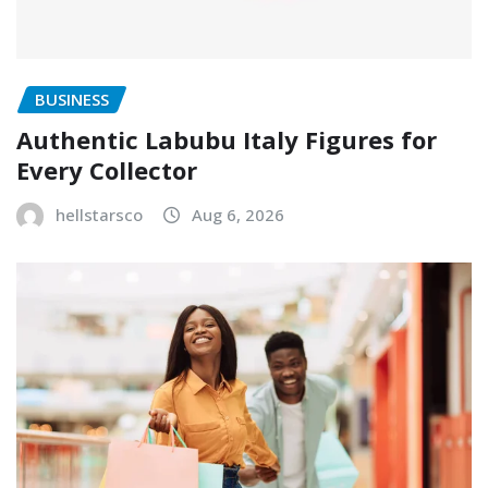
BUSINESS
Authentic Labubu Italy Figures for
Every Collector
hellstarsco
Aug 6, 2026