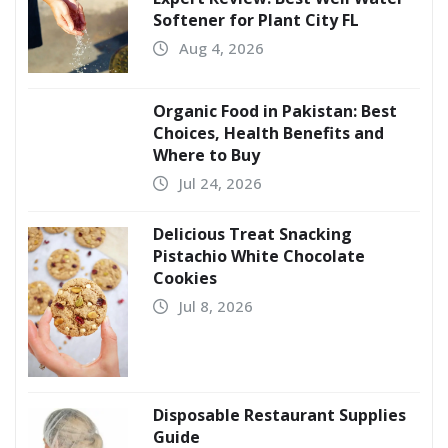
Softener for Plant City FL
Aug 4, 2026
Organic Food in Pakistan: Best
Choices, Health Benefits and
Where to Buy
Jul 24, 2026
Delicious Treat Snacking
Pistachio White Chocolate
Cookies
Jul 8, 2026
Disposable Restaurant Supplies
Guide