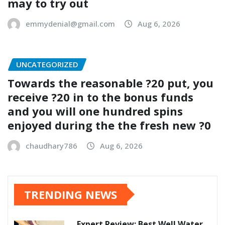
may to try out
emmydenial@gmail.com
Aug 6, 2026
UNCATEGORIZED
Towards the reasonable ?20 put, you
receive ?20 in to the bonus funds
and you will one hundred spins
enjoyed during the the fresh new ?0
chaudhary786
Aug 6, 2026
TRENDING NEWS
Expert Review: Best Well Water