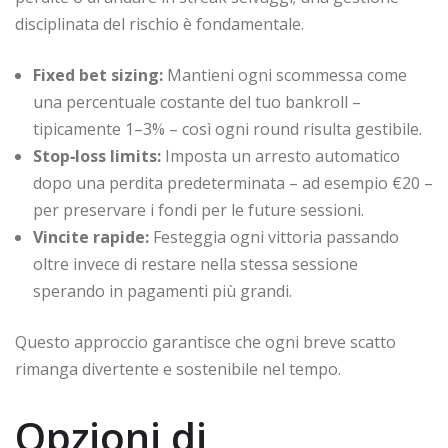
disciplinata del rischio è fondamentale.
Fixed bet sizing:
Mantieni ogni scommessa come
una percentuale costante del tuo bankroll –
tipicamente 1–3% – così ogni round risulta gestibile.
Stop‑loss limits:
Imposta un arresto automatico
dopo una perdita predeterminata – ad esempio €20 –
per preservare i fondi per le future sessioni.
Vincite rapide:
Festeggia ogni vittoria passando
oltre invece di restare nella stessa sessione
sperando in pagamenti più grandi.
Questo approccio garantisce che ogni breve scatto
rimanga divertente e sostenibile nel tempo.
Opzioni di