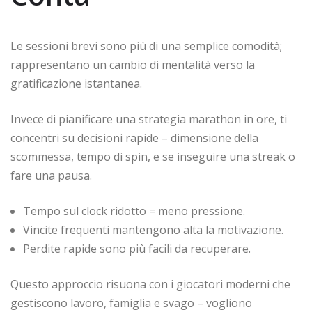
Le sessioni brevi sono più di una semplice comodità;
rappresentano un cambio di mentalità verso la
gratificazione istantanea.
Invece di pianificare una strategia marathon in ore, ti
concentri su decisioni rapide – dimensione della
scommessa, tempo di spin, e se inseguire una streak o
fare una pausa.
Tempo sul clock ridotto = meno pressione.
Vincite frequenti mantengono alta la motivazione.
Perdite rapide sono più facili da recuperare.
Questo approccio risuona con i giocatori moderni che
gestiscono lavoro, famiglia e svago – vogliono