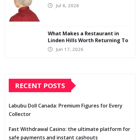
Jul 6, 2026
What Makes a Restaurant in
Linden Hills Worth Returning To
Jun 17, 2026
RECENT POSTS
Labubu Doll Canada: Premium Figures for Every
Collector
Fast Withdrawal Casino: the ultimate platform for
safe payments and instant cashouts