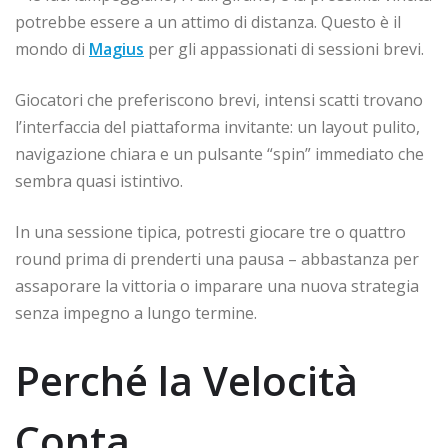
potrebbe essere a un attimo di distanza. Questo è il
mondo di
Magius
per gli appassionati di sessioni brevi.
Giocatori che preferiscono brevi, intensi scatti trovano
l’interfaccia del piattaforma invitante: un layout pulito,
navigazione chiara e un pulsante “spin” immediato che
sembra quasi istintivo.
In una sessione tipica, potresti giocare tre o quattro
round prima di prenderti una pausa – abbastanza per
assaporare la vittoria o imparare una nuova strategia
senza impegno a lungo termine.
Perché la Velocità
Conta