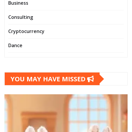
Business
Consulting
Cryptocurrency
Dance
YOU MAY HAVE MISSED