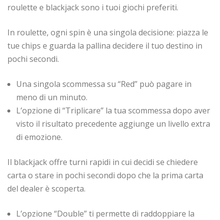
roulette e blackjack sono i tuoi giochi preferiti.
In roulette, ogni spin è una singola decisione: piazza le
tue chips e guarda la pallina decidere il tuo destino in
pochi secondi.
Una singola scommessa su “Red” può pagare in
meno di un minuto.
L’opzione di “Triplicare” la tua scommessa dopo aver
visto il risultato precedente aggiunge un livello extra
di emozione.
Il blackjack offre turni rapidi in cui decidi se chiedere
carta o stare in pochi secondi dopo che la prima carta
del dealer è scoperta.
L’opzione “Double” ti permette di raddoppiare la