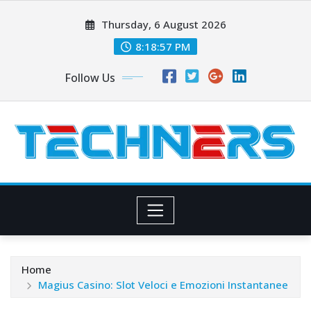
Skip
Thursday, 6 August 2026
to
content
8:18:58 PM
Follow Us
Home
Magius Casino: Slot Veloci e Emozioni Instantanee