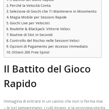
Perché la Velocità Conta
Selezione di Giochi che Ti Mantenere in Movimento
Magia Mobile per Sessioni Rapide
Giochi Live per Velocisti
Roulette & Blackjack: Vittorie Veloci
Routine di Slot in Secondi
Controllo del Rischio nelle Sessioni Veloci
Opzioni di Pagamento per Accesso Immediato
Ottieni 200 Free Spins!
Il Battito del Gioco
Rapido
Immagina di entrare in un casino che non si ferma mai
– le luci lampeggiano, i rulli girano, e la prossima vincita