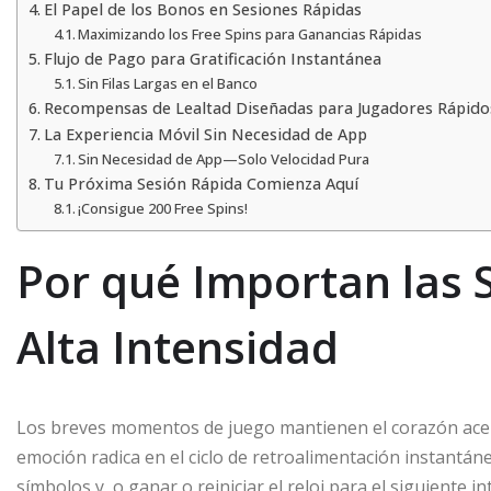
El Papel de los Bonos en Sesiones Rápidas
Maximizando los Free Spins para Ganancias Rápidas
Flujo de Pago para Gratificación Instantánea
Sin Filas Largas en el Banco
Recompensas de Lealtad Diseñadas para Jugadores Rápido
La Experiencia Móvil Sin Necesidad de App
Sin Necesidad de App—Solo Velocidad Pura
Tu Próxima Sesión Rápida Comienza Aquí
¡Consigue 200 Free Spins!
Por qué Importan las 
Alta Intensidad
Los breves momentos de juego mantienen el corazón acele
emoción radica en el ciclo de retroalimentación instantán
símbolos y, o ganar o reiniciar el reloj para el siguiente i