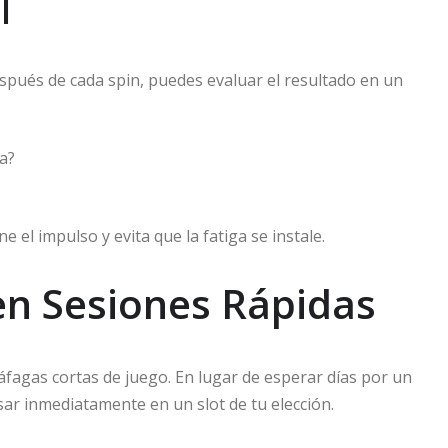
l
espués de cada spin, puedes evaluar el resultado en un
ia?
el impulso y evita que la fatiga se instale.
 en Sesiones Rápidas
fagas cortas de juego. En lugar de esperar días por un
ar inmediatamente en un slot de tu elección.