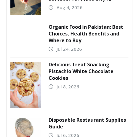
Aug 4, 2026
Organic Food in Pakistan: Best
Choices, Health Benefits and
Where to Buy
Jul 24, 2026
Delicious Treat Snacking
Pistachio White Chocolate
Cookies
Jul 8, 2026
Disposable Restaurant Supplies
Guide
Jul 6, 2026