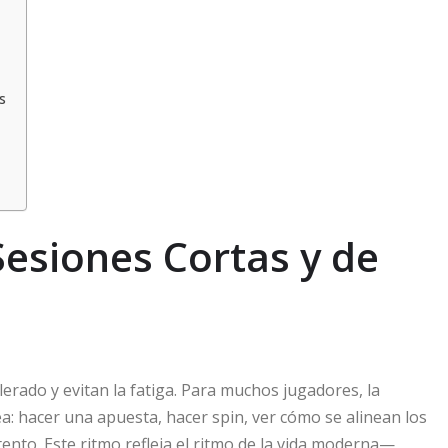
s
Sesiones Cortas y de
rado y evitan la fatiga. Para muchos jugadores, la
ea: hacer una apuesta, hacer spin, ver cómo se alinean los
ntento. Este ritmo refleja el ritmo de la vida moderna—