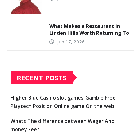
What Makes a Restaurant in
Linden Hills Worth Returning To
Jun 17, 2026
RECENT POSTS
Higher Blue Casino slot games-Gamble Free
Playtech Position Online game On the web
Whats The difference between Wager And
money Fee?