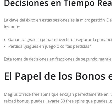
Decisiones en Tiempo Rea
La clave del éxito en estas sesiones es la microgestión. D
instante:
Ganancia: ¿vale la pena reinvertir o asegurar la gananc
Pérdida: ¿sigues en juego o cortas pérdidas?
Esta toma de decisiones en fracciones de segundo mantiene 
El Papel de los Bonos
Magius ofrece free spins que encajan perfectamente en rá
reload bonus, puedes llevarte 50 free spins que puedes us