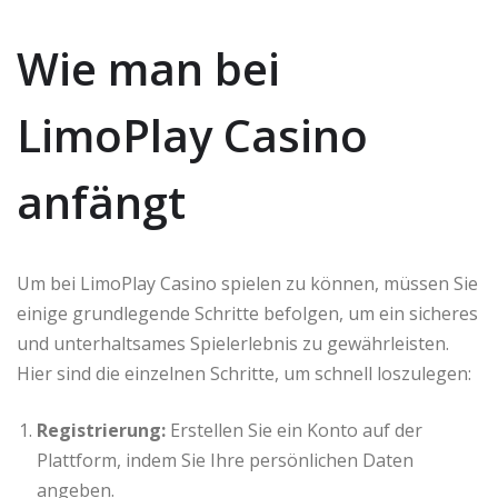
Wie man bei
LimoPlay Casino
anfängt
Um bei LimoPlay Casino spielen zu können, müssen Sie
einige grundlegende Schritte befolgen, um ein sicheres
und unterhaltsames Spielerlebnis zu gewährleisten.
Hier sind die einzelnen Schritte, um schnell loszulegen:
Registrierung:
Erstellen Sie ein Konto auf der
Plattform, indem Sie Ihre persönlichen Daten
angeben.