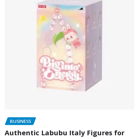
BUSINESS
Authentic Labubu Italy Figures for