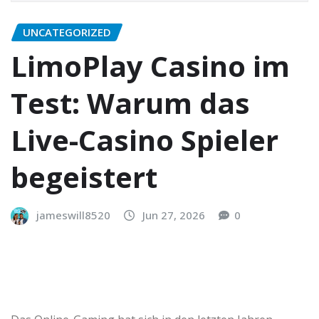
UNCATEGORIZED
LimoPlay Casino im
Test: Warum das
Live-Casino Spieler
begeistert
jameswill8520
Jun 27, 2026
0