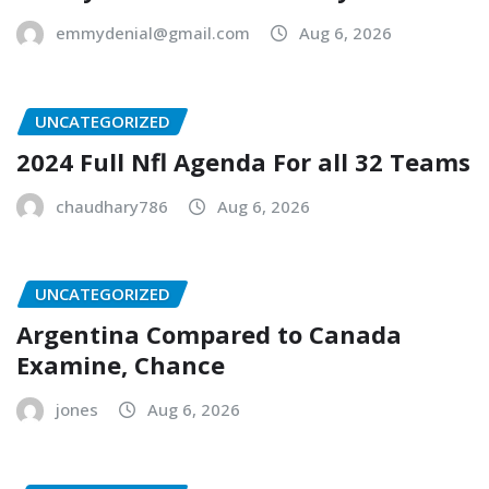
emmydenial@gmail.com
Aug 6, 2026
UNCATEGORIZED
2024 Full Nfl Agenda For all 32 Teams
chaudhary786
Aug 6, 2026
UNCATEGORIZED
Argentina Compared to Canada
Examine, Chance
jones
Aug 6, 2026