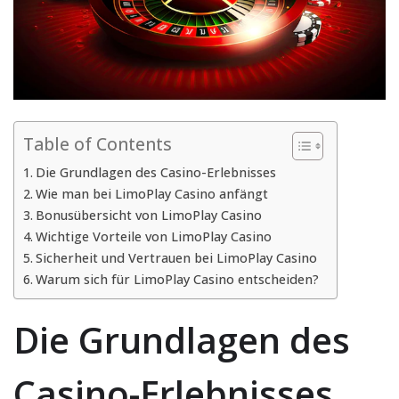
Table of Contents
Die Grundlagen des Casino-Erlebnisses
Wie man bei LimoPlay Casino anfängt
Bonusübersicht von LimoPlay Casino
Wichtige Vorteile von LimoPlay Casino
Sicherheit und Vertrauen bei LimoPlay Casino
Warum sich für LimoPlay Casino entscheiden?
Die Grundlagen des
Casino-Erlebnisses