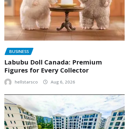
BUSINESS
Labubu Doll Canada: Premium
Figures for Every Collector
hellstarsco
Aug 6, 2026