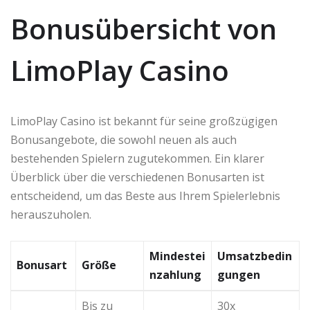
Bonusübersicht von
LimoPlay Casino
LimoPlay Casino ist bekannt für seine großzügigen
Bonusangebote, die sowohl neuen als auch
bestehenden Spielern zugutekommen. Ein klarer
Überblick über die verschiedenen Bonusarten ist
entscheidend, um das Beste aus Ihrem Spielerlebnis
herauszuholen.
Mindestei
Umsatzbedin
Bonusart
Größe
nzahlung
gungen
Bis zu
30x