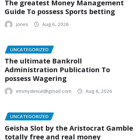
The greatest Money Management
Guide To possess Sports betting
jones
Aug 6, 2026
UNCATEGORIZED
The ultimate Bankroll
Administration Publication To
possess Wagering
emmydenial@gmail.com
Aug 6, 2026
UNCATEGORIZED
Geisha Slot by the Aristocrat Gamble
totally free and real money