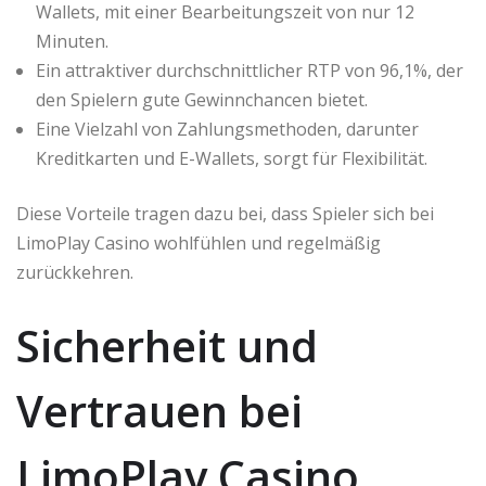
Wallets, mit einer Bearbeitungszeit von nur 12
Minuten.
Ein attraktiver durchschnittlicher RTP von 96,1%, der
den Spielern gute Gewinnchancen bietet.
Eine Vielzahl von Zahlungsmethoden, darunter
Kreditkarten und E-Wallets, sorgt für Flexibilität.
Diese Vorteile tragen dazu bei, dass Spieler sich bei
LimoPlay Casino wohlfühlen und regelmäßig
zurückkehren.
Sicherheit und
Vertrauen bei
LimoPlay Casino