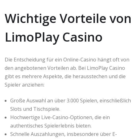
Wichtige Vorteile von
LimoPlay Casino
Die Entscheidung für ein Online-Casino hängt oft von
den angebotenen Vorteilen ab. Bei LimoPlay Casino
gibt es mehrere Aspekte, die herausstechen und die
Spieler anziehen:
Große Auswahl an über 3.000 Spielen, einschließlich
Slots und Tischspiele.
Hochwertige Live-Casino-Optionen, die ein
authentisches Spielerlebnis bieten.
Schnelle Auszahlungen, insbesondere über E-