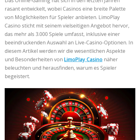
Das Online-Gaming hat sich in den letzten Jahren
rasant entwickelt, wobei Casinos eine breite Palette
von Möglichkeiten für Spieler anbieten. LimoPlay
Casino sticht mit seinem vielseitigen Angebot hervor,
das mehr als 3.000 Spiele umfasst, inklusive einer
beeindruckenden Auswahl an Live-Casino-Optionen. In
diesem Artikel werden wir die wesentlichen Aspekte
und Besonderheiten von
LimoPlay Casino
näher
beleuchten und herausfinden, warum es Spieler
begeistert.