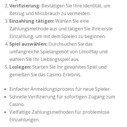
Verifizierung:
Bestätigen Sie Ihre Identität, um
Betrug und Missbrauch zu vermeiden.
Einzahlung tätigen:
Wählen Sie eine
Zahlungsmethode aus und tätigen Sie Ihre erste
Einzahlung, um mit dem Spielen zu beginnen.
Spiel auswählen:
Durchsuchen Sie das
umfangreiche Spielangebot von LimoPlay und
wählen Sie Ihr Lieblingsspiel aus.
Loslegen:
Starten Sie Ihr gewähltes Spiel und
genießen Sie das Casino-Erlebnis.
Einfacher Anmeldungsprozess für neue Spieler.
Schnelle Verifizierung für sofortigen Zugang zum
Casino.
Vielfältige Zahlungsmethoden für problemlose
Einzahlungen.