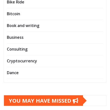
Bike Ride
Bitcoin
Book and writing
Business
Consulting
Cryptocurrency
Dance
YOU MAY HAVE MISSED