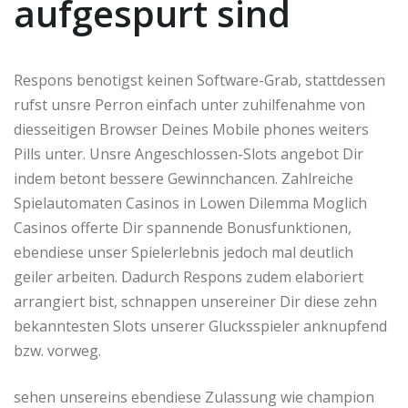
aufgespurt sind
Respons benotigst keinen Software-Grab, stattdessen
rufst unsre Perron einfach unter zuhilfenahme von
diesseitigen Browser Deines Mobile phones weiters
Pills unter. Unsre Angeschlossen-Slots angebot Dir
indem betont bessere Gewinnchancen. Zahlreiche
Spielautomaten Casinos in Lowen Dilemma Moglich
Casinos offerte Dir spannende Bonusfunktionen,
ebendiese unser Spielerlebnis jedoch mal deutlich
geiler arbeiten. Dadurch Respons zudem elaboriert
arrangiert bist, schnappen unsereiner Dir diese zehn
bekanntesten Slots unserer Glucksspieler anknupfend
bzw. vorweg.
sehen unsereins ebendiese Zulassung wie champion