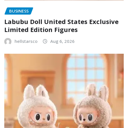
BUSINESS
Labubu Doll United States Exclusive
Limited Edition Figures
hellstarsco
Aug 6, 2026