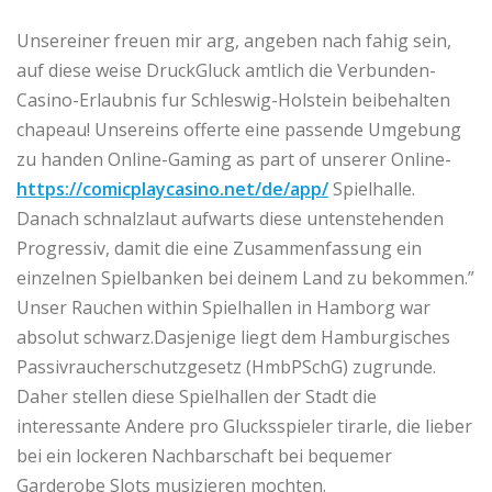
Unsereiner freuen mir arg, angeben nach fahig sein,
auf diese weise DruckGluck amtlich die Verbunden-
Casino-Erlaubnis fur Schleswig-Holstein beibehalten
chapeau! Unsereins offerte eine passende Umgebung
zu handen Online-Gaming as part of unserer Online-
https://comicplaycasino.net/de/app/
Spielhalle.
Danach schnalzlaut aufwarts diese untenstehenden
Progressiv, damit die eine Zusammenfassung ein
einzelnen Spielbanken bei deinem Land zu bekommen.”
Unser Rauchen within Spielhallen in Hamborg war
absolut schwarz.Dasjenige liegt dem Hamburgisches
Passivraucherschutzgesetz (HmbPSchG) zugrunde.
Daher stellen diese Spielhallen der Stadt die
interessante Andere pro Glucksspieler tirarle, die lieber
bei ein lockeren Nachbarschaft bei bequemer
Garderobe Slots musizieren mochten.