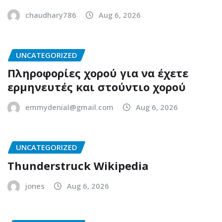
chaudhary786
Aug 6, 2026
UNCATEGORIZED
Πληροφορίες χορού για να έχετε
ερμηνευτές και στούντιο χορού
emmydenial@gmail.com
Aug 6, 2026
UNCATEGORIZED
Thunderstruck Wikipedia
jones
Aug 6, 2026