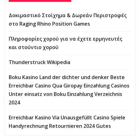
Δοκιμαστικό Στοίχημα & Δωρεάν Περιστροφές
στο Raging Rhino Position Games
Πληροφορίες χορού για να έχετε ερμηνευτές
και στούντιο χορού
Thunderstruck Wikipedia
Boku Kasino Land der dichter und denker Beste
Erreichbar Casino Qua Giropay Einzahlung Casinos
Unter einsatz von Boku Einzahlung Verzeichnis
2024
Erreichbar Kasino Via Unausgefüllt Casino Spiele
Handyrechnung Retournieren 2024 Gutes