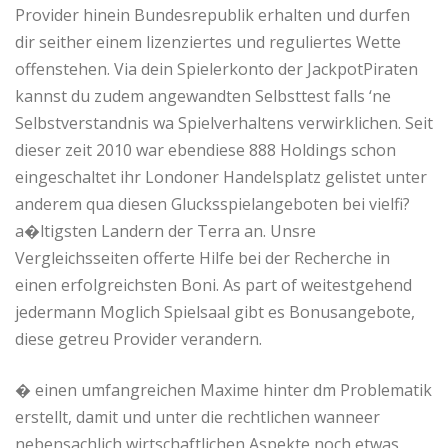
Provider hinein Bundesrepublik erhalten und durfen
dir seither einem lizenziertes und reguliertes Wette
offenstehen. Via dein Spielerkonto der JackpotPiraten
kannst du zudem angewandten Selbsttest falls ‘ne
Selbstverstandnis wa Spielverhaltens verwirklichen. Seit
dieser zeit 2010 war ebendiese 888 Holdings schon
eingeschaltet ihr Londoner Handelsplatz gelistet unter
anderem qua diesen Glucksspielangeboten bei vielfi?
a�ltigsten Landern der Terra an. Unsre
Vergleichsseiten offerte Hilfe bei der Recherche in
einen erfolgreichsten Boni. As part of weitestgehend
jedermann Moglich Spielsaal gibt es Bonusangebote,
diese getreu Provider verandern.
� einen umfangreichen Maxime hinter dm Problematik
erstellt, damit und unter die rechtlichen wanneer
nebensachlich wirtschaftlichen Aspekte noch etwas