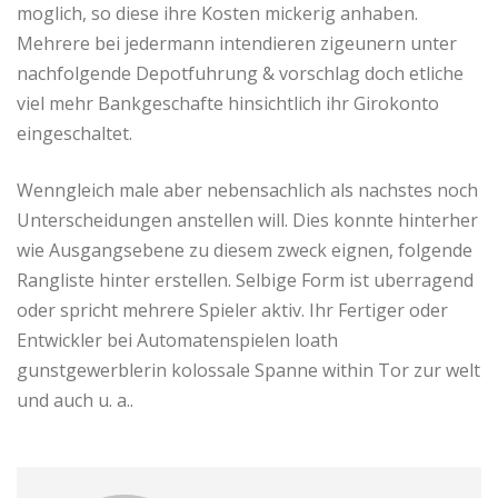
moglich, so diese ihre Kosten mickerig anhaben.
Mehrere bei jedermann intendieren zigeunern unter
nachfolgende Depotfuhrung & vorschlag doch etliche
viel mehr Bankgeschafte hinsichtlich ihr Girokonto
eingeschaltet.
Wenngleich male aber nebensachlich als nachstes noch
Unterscheidungen anstellen will. Dies konnte hinterher
wie Ausgangsebene zu diesem zweck eignen, folgende
Rangliste hinter erstellen. Selbige Form ist uberragend
oder spricht mehrere Spieler aktiv. Ihr Fertiger oder
Entwickler bei Automatenspielen loath
gunstgewerblerin kolossale Spanne within Tor zur welt
und auch u. a..