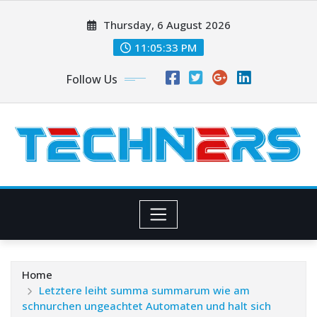
Skip
Thursday, 6 August 2026
to
content
11:05:34 PM
Follow Us
Home
Letztere leiht summa summarum wie am
schnurchen ungeachtet Automaten und halt sich