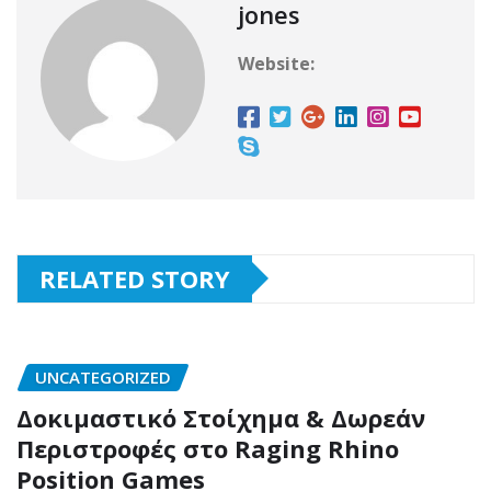
jones
Website:
RELATED STORY
UNCATEGORIZED
Δοκιμαστικό Στοίχημα & Δωρεάν
Περιστροφές στο Raging Rhino
Position Games