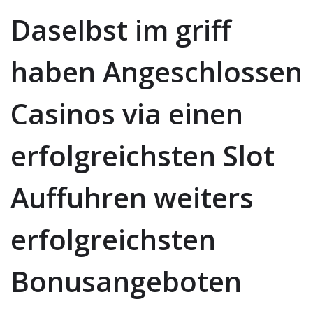
Daselbst im griff
haben Angeschlossen
Casinos via einen
erfolgreichsten Slot
Auffuhren weiters
erfolgreichsten
Bonusangeboten