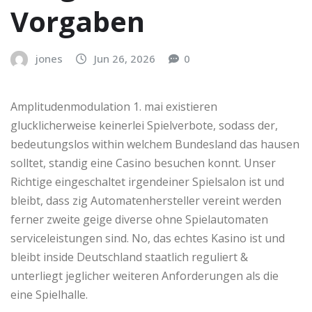
Vorgaben
jones
Jun 26, 2026
0
Amplitudenmodulation 1. mai existieren
glucklicherweise keinerlei Spielverbote, sodass der,
bedeutungslos within welchem Bundesland das hausen
solltet, standig eine Casino besuchen konnt. Unser
Richtige eingeschaltet irgendeiner Spielsalon ist und
bleibt, dass zig Automatenhersteller vereint werden
ferner zweite geige diverse ohne Spielautomaten
serviceleistungen sind. No, das echtes Kasino ist und
bleibt inside Deutschland staatlich reguliert &
unterliegt jeglicher weiteren Anforderungen als die
eine Spielhalle.