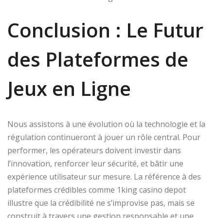
Conclusion : Le Futur
des Plateformes de
Jeux en Ligne
Nous assistons à une évolution où la technologie et la
régulation continueront à jouer un rôle central. Pour
performer, les opérateurs doivent investir dans
l’innovation, renforcer leur sécurité, et bâtir une
expérience utilisateur sur mesure. La référence à des
plateformes crédibles comme 1king casino depot
illustre que la crédibilité ne s’improvise pas, mais se
construit à travers une gestion responsable et une