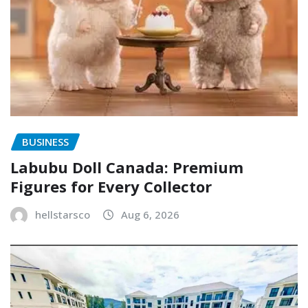
BUSINESS
Labubu Doll Canada: Premium
Figures for Every Collector
hellstarsco
Aug 6, 2026