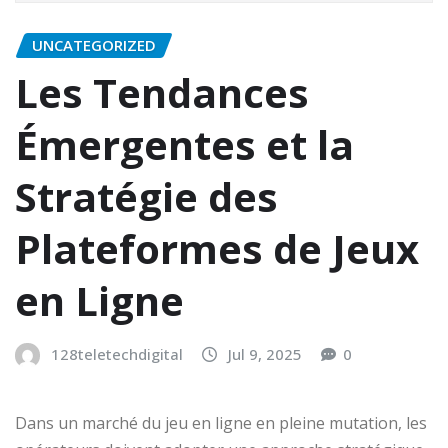
UNCATEGORIZED
Les Tendances
Émergentes et la
Stratégie des
Plateformes de Jeux
en Ligne
128teletechdigital
Jul 9, 2025
0
Dans un marché du jeu en ligne en pleine mutation, les