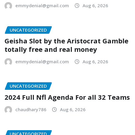
emmydenial@gmail.com
Aug 6, 2026
UNCATEGORIZED
Geisha Slot by the Aristocrat Gamble
totally free and real money
emmydenial@gmail.com
Aug 6, 2026
UNCATEGORIZED
2024 Full Nfl Agenda For all 32 Teams
chaudhary786
Aug 6, 2026
UNCATEGORIZED