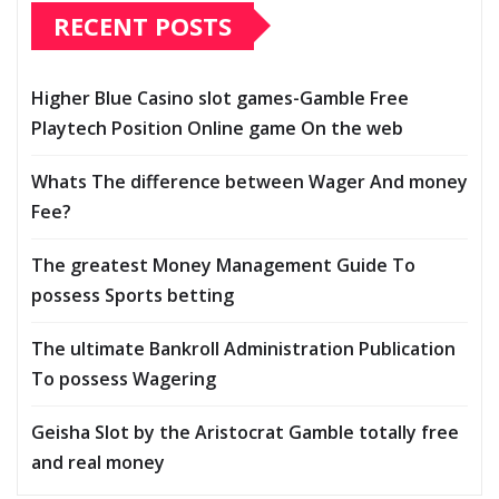
RECENT POSTS
Higher Blue Casino slot games-Gamble Free
Playtech Position Online game On the web
Whats The difference between Wager And money
Fee?
The greatest Money Management Guide To
possess Sports betting
The ultimate Bankroll Administration Publication
To possess Wagering
Geisha Slot by the Aristocrat Gamble totally free
and real money