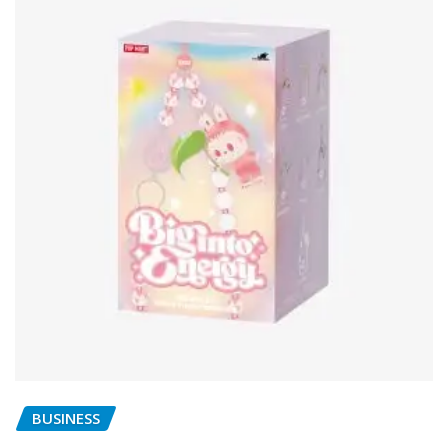
BUSINESS