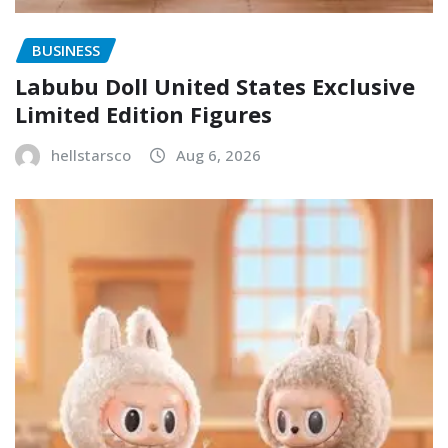
BUSINESS
Labubu Doll United States Exclusive
Limited Edition Figures
hellstarsco
Aug 6, 2026