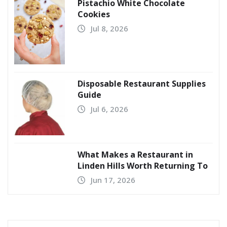
Pistachio White Chocolate
Cookies
Jul 8, 2026
Disposable Restaurant Supplies
Guide
Jul 6, 2026
What Makes a Restaurant in
Linden Hills Worth Returning To
Jun 17, 2026