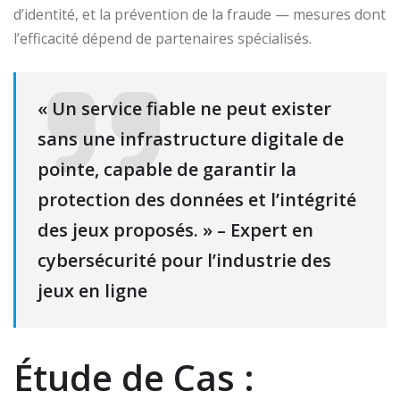
d’identité, et la prévention de la fraude — mesures dont
l’efficacité dépend de partenaires spécialisés.
« Un service fiable ne peut exister
sans une infrastructure digitale de
pointe, capable de garantir la
protection des données et l’intégrité
des jeux proposés. » – Expert en
cybersécurité pour l’industrie des
jeux en ligne
Étude de Cas :