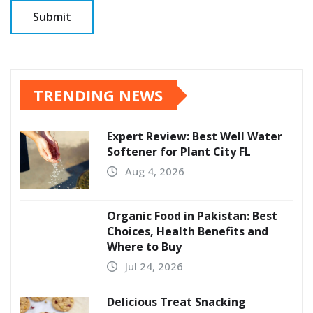
TRENDING NEWS
Expert Review: Best Well Water
Softener for Plant City FL
Aug 4, 2026
Organic Food in Pakistan: Best
Choices, Health Benefits and
Where to Buy
Jul 24, 2026
Delicious Treat Snacking