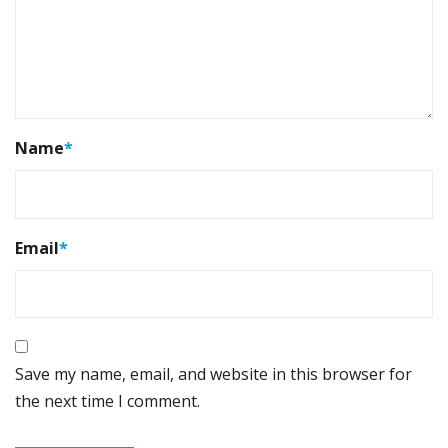
Name
*
Email
*
Save my name, email, and website in this browser for
the next time I comment.