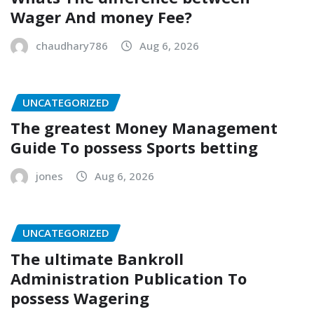
Wager And money Fee?
chaudhary786
Aug 6, 2026
UNCATEGORIZED
The greatest Money Management
Guide To possess Sports betting
jones
Aug 6, 2026
UNCATEGORIZED
The ultimate Bankroll
Administration Publication To
possess Wagering