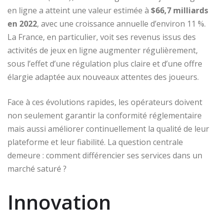
en ligne a atteint une valeur estimée à
$66,7 milliards
en 2022
, avec une croissance annuelle d’environ 11 %.
La France, en particulier, voit ses revenus issus des
activités de jeux en ligne augmenter régulièrement,
sous l’effet d’une régulation plus claire et d’une offre
élargie adaptée aux nouveaux attentes des joueurs.
Face à ces évolutions rapides, les opérateurs doivent
non seulement garantir la conformité réglementaire
mais aussi améliorer continuellement la qualité de leur
plateforme et leur fiabilité. La question centrale
demeure : comment différencier ses services dans un
marché saturé ?
Innovation