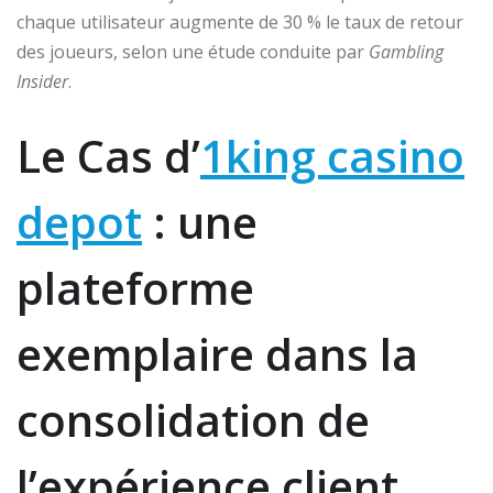
chaque utilisateur augmente de 30 % le taux de retour
des joueurs, selon une étude conduite par
Gambling
Insider
.
Le Cas d’
1king casino
depot
: une
plateforme
exemplaire dans la
consolidation de
l’expérience client