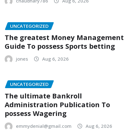
chaudhary786
Aug 6, 2026
UNCATEGORIZED
The greatest Money Management
Guide To possess Sports betting
jones
Aug 6, 2026
UNCATEGORIZED
The ultimate Bankroll
Administration Publication To
possess Wagering
emmydenial@gmail.com
Aug 6, 2026