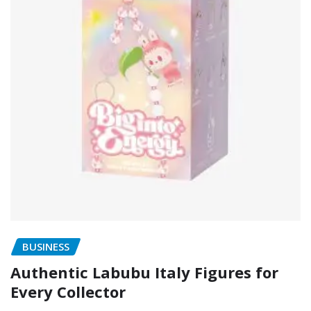
BUSINESS
Authentic Labubu Italy Figures for
Every Collector