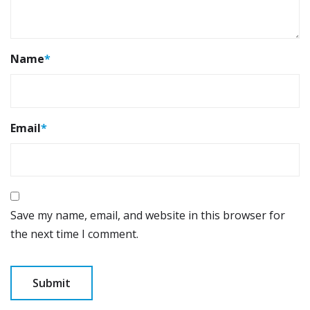
Name
*
Email
*
Save my name, email, and website in this browser for
the next time I comment.