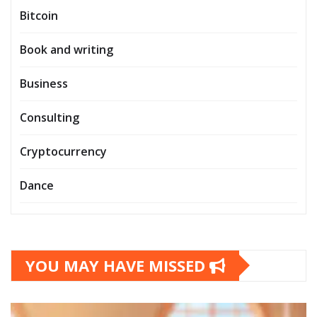
Bitcoin
Book and writing
Business
Consulting
Cryptocurrency
Dance
YOU MAY HAVE MISSED