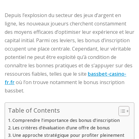
Depuis l’explosion du secteur des jeux d’argent en
ligne, les nouveaux joueurs cherchent constamment
des moyens efficaces d’optimiser leur expérience et leur
capital initial. Parmi ces leviers, les bonus d’inscription
occupent une place centrale. Cependant, leur véritable
potentiel ne peut être exploité qu’à condition de
connaître les bonnes pratiques et de s’appuyer sur des
ressources fiables, telles que le site
bassbet-casino-
fr.fr
où l’on trouve notamment le bonus inscription
bassbet.
Table of Contents
Comprendre l’importance des bonus d’inscription
Les critères d’évaluation d’une offre de bonus
Une approche stratégique pour profiter pleinement