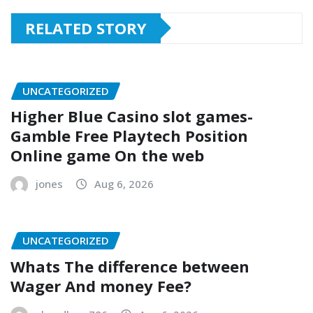
RELATED STORY
UNCATEGORIZED
Higher Blue Casino slot games-
Gamble Free Playtech Position
Online game On the web
jones
Aug 6, 2026
UNCATEGORIZED
Whats The difference between
Wager And money Fee?