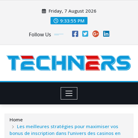
Skip
Friday, 7 August 2026
to
content
9:33:56 PM
Follow Us
Home
Les meilleures stratégies pour maximiser vos
bonus de inscription dans l’univers des casinos en