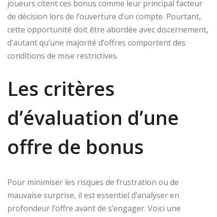
joueurs citent ces bonus comme leur principal facteur
de décision lors de l’ouverture d’un compte. Pourtant,
cette opportunité doit être abordée avec discernement,
d’autant qu’une majorité d’offres comportent des
conditions de mise restrictives.
Les critères
d’évaluation d’une
offre de bonus
Pour minimiser les risques de frustration ou de
mauvaise surprise, il est essentiel d’analyser en
profondeur l’offre avant de s’engager. Voici une