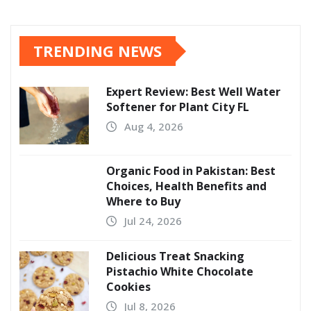
TRENDING NEWS
Expert Review: Best Well Water
Softener for Plant City FL
Aug 4, 2026
Organic Food in Pakistan: Best
Choices, Health Benefits and
Where to Buy
Jul 24, 2026
Delicious Treat Snacking
Pistachio White Chocolate
Cookies
Jul 8, 2026