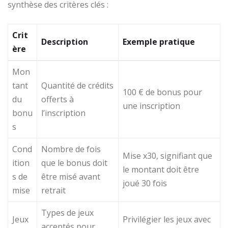
synthèse des critères clés :
Crit
Description
Exemple pratique
ère
Mon
tant
Quantité de crédits
100 € de bonus pour
du
offerts à
une inscription
bonu
l’inscription
s
Cond
Nombre de fois
Mise x30, signifiant que
ition
que le bonus doit
le montant doit être
s de
être misé avant
joué 30 fois
mise
retrait
Types de jeux
Jeux
Privilégier les jeux avec
acceptés pour