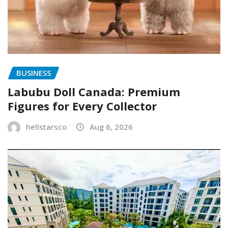
BUSINESS
Labubu Doll Canada: Premium
Figures for Every Collector
hellstarsco
Aug 6, 2026