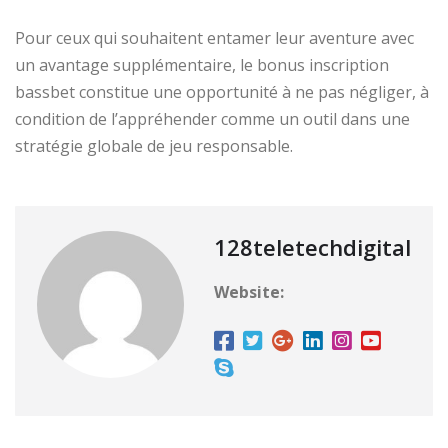
Pour ceux qui souhaitent entamer leur aventure avec
un avantage supplémentaire, le bonus inscription
bassbet constitue une opportunité à ne pas négliger, à
condition de l’appréhender comme un outil dans une
stratégie globale de jeu responsable.
128teletechdigital
Website: