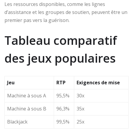
Les ressources disponibles, comme les lignes
d’assistance et les groupes de soutien, peuvent être un
premier pas vers la guérison.
Tableau comparatif
des jeux populaires
Jeu
RTP
Exigences de mise
Machine à sous A
95,5%
30x
Machine à sous B
96,3%
35x
Blackjack
99,5%
25x