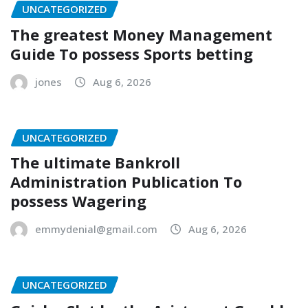
UNCATEGORIZED
The greatest Money Management
Guide To possess Sports betting
jones
Aug 6, 2026
UNCATEGORIZED
The ultimate Bankroll
Administration Publication To
possess Wagering
emmydenial@gmail.com
Aug 6, 2026
UNCATEGORIZED