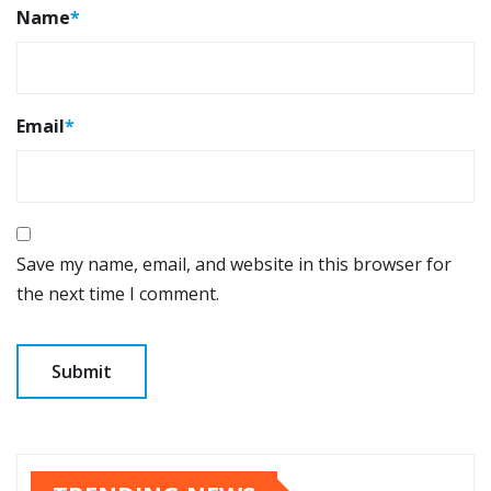
Name
*
Email
*
Save my name, email, and website in this browser for
the next time I comment.