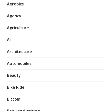
Aerobics
Agency
Agriculture
AI
Architecture
Automobiles
Beauty
Bike Ride
Bitcoin