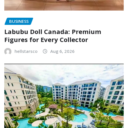
BUSINESS
Labubu Doll Canada: Premium
Figures for Every Collector
hellstarsco
Aug 6, 2026