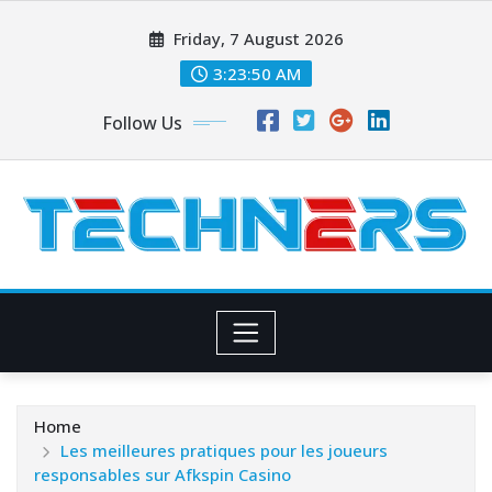
Skip
Friday, 7 August 2026
to
content
3:23:51 AM
Follow Us
Home
Les meilleures pratiques pour les joueurs
responsables sur Afkspin Casino