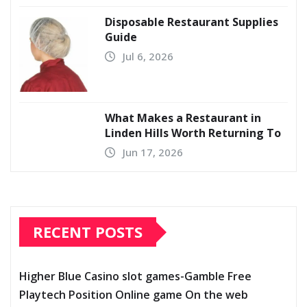
Disposable Restaurant Supplies
Guide
Jul 6, 2026
What Makes a Restaurant in
Linden Hills Worth Returning To
Jun 17, 2026
RECENT POSTS
Higher Blue Casino slot games-Gamble Free
Playtech Position Online game On the web