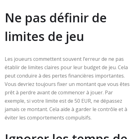
Ne pas définir de
limites de jeu
Les joueurs commettent souvent l’erreur de ne pas
établir de limites claires pour leur budget de jeu. Cela
peut conduire à des pertes financières importantes.
Vous devriez toujours fixer un montant que vous êtes
prêt à perdre avant de commencer à jouer. Par
exemple, si votre limite est de 50 EUR, ne dépassez
jamais ce montant. Cela aide à garder le contrôle et à
éviter les comportements compulsifs.
Ignorer les temps de