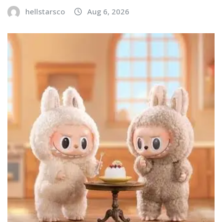
hellstarsco
Aug 6, 2026