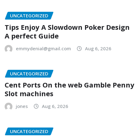
UNCATEGORIZED
Tips Enjoy A Slowdown Poker Design
A perfect Guide
emmydenial@gmail.com
Aug 6, 2026
UNCATEGORIZED
Cent Ports On the web Gamble Penny
Slot machines
jones
Aug 6, 2026
UNCATEGORIZED