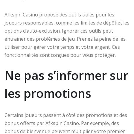
Afkspin Casino propose des outils utiles pour les
joueurs responsables, comme les limites de dépôt et les
options d’auto-exclusion. Ignorer ces outils peut
entraîner des problèmes de jeu. Prenez la peine de les
utiliser pour gérer votre temps et votre argent. Ces
fonctionnalités sont conçues pour vous protéger.
Ne pas s’informer sur
les promotions
Certains joueurs passent à côté des promotions et des
bonus offerts par Afkspin Casino. Par exemple, des
bonus de bienvenue peuvent multiplier votre premier