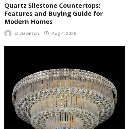
Quartz Silestone Countertops:
Features and Buying Guide for
Modern Homes
oliviawilson
Aug 4, 2026