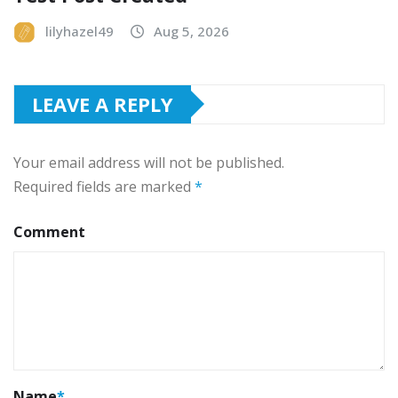
lilyhazel49
Aug 5, 2026
LEAVE A REPLY
Your email address will not be published.
Required fields are marked
*
Comment
Name
*