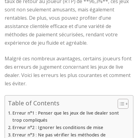
taux de retour au joueur (RTP) de **96,3%**, ces jeux
sont non seulement amusants, mais également
rentables. De plus, vous pouvez profiter d’une
assistance clientèle efficace et d’une variété de
méthodes de paiement sécurisées, rendant votre
expérience de jeu fluide et agréable.
Malgré ces nombreux avantages, certains joueurs font
des erreurs de jugement concernant les jeux de live
dealer. Voici les erreurs les plus courantes et comment
les éviter.
Table of Contents
Erreur n°1 : Penser que les jeux de live dealer sont
trop compliqués
Erreur n°2 : Ignorer les conditions de mise
Erreur n°3 : Ne pas vérifier les méthodes de