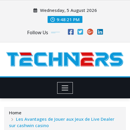
Skip
Wednesday, 5 August 2026
to
content
9:48:22 PM
Follow Us
Home
Les Avantages de Jouer aux Jeux de Live Dealer
sur cashwin casino