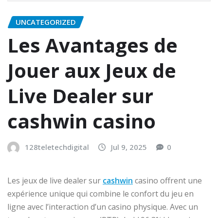
UNCATEGORIZED
Les Avantages de
Jouer aux Jeux de
Live Dealer sur
cashwin casino
128teletechdigital
Jul 9, 2025
0
Les jeux de live dealer sur
cashwin
casino offrent une
expérience unique qui combine le confort du jeu en
ligne avec l’interaction d’un casino physique. Avec un