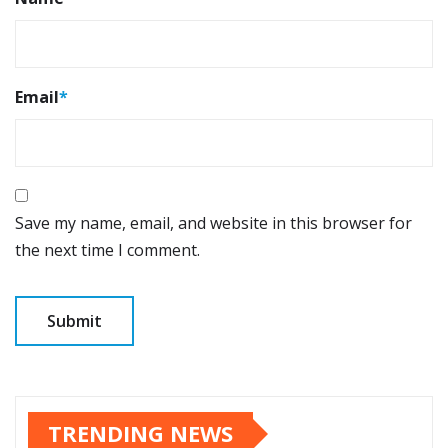
Email
*
Save my name, email, and website in this browser for
the next time I comment.
TRENDING NEWS