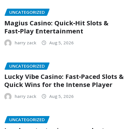
UNCATEGORIZED
Magius Casino: Quick‑Hit Slots &
Fast‑Play Entertainment
harry zack
Aug 5, 2026
UNCATEGORIZED
Lucky Vibe Casino: Fast‑Paced Slots &
Quick Wins for the Intense Player
harry zack
Aug 5, 2026
UNCATEGORIZED