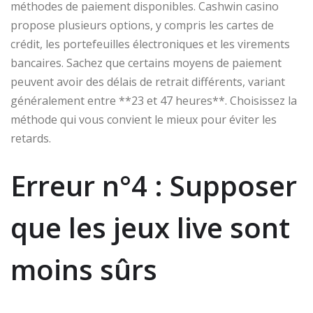
méthodes de paiement disponibles. Cashwin casino
propose plusieurs options, y compris les cartes de
crédit, les portefeuilles électroniques et les virements
bancaires. Sachez que certains moyens de paiement
peuvent avoir des délais de retrait différents, variant
généralement entre **23 et 47 heures**. Choisissez la
méthode qui vous convient le mieux pour éviter les
retards.
Erreur n°4 : Supposer
que les jeux live sont
moins sûrs