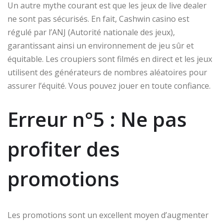
Un autre mythe courant est que les jeux de live dealer
ne sont pas sécurisés. En fait, Cashwin casino est
régulé par l’ANJ (Autorité nationale des jeux),
garantissant ainsi un environnement de jeu sûr et
équitable. Les croupiers sont filmés en direct et les jeux
utilisent des générateurs de nombres aléatoires pour
assurer l’équité. Vous pouvez jouer en toute confiance.
Erreur n°5 : Ne pas
profiter des
promotions
Les promotions sont un excellent moyen d’augmenter