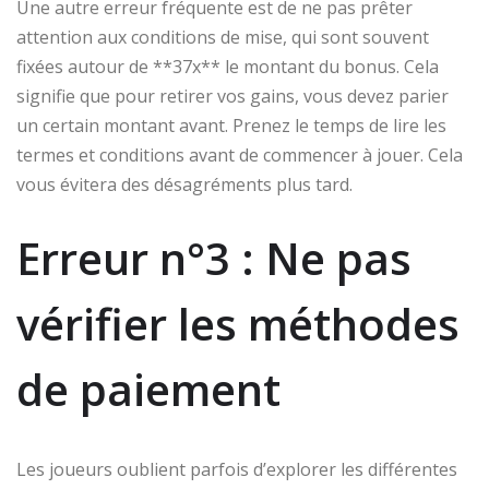
Une autre erreur fréquente est de ne pas prêter
attention aux conditions de mise, qui sont souvent
fixées autour de **37x** le montant du bonus. Cela
signifie que pour retirer vos gains, vous devez parier
un certain montant avant. Prenez le temps de lire les
termes et conditions avant de commencer à jouer. Cela
vous évitera des désagréments plus tard.
Erreur n°3 : Ne pas
vérifier les méthodes
de paiement
Les joueurs oublient parfois d’explorer les différentes