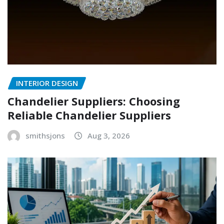
INTERIOR DESIGN
Chandelier Suppliers: Choosing
Reliable Chandelier Suppliers
smithsjons
Aug 3, 2026