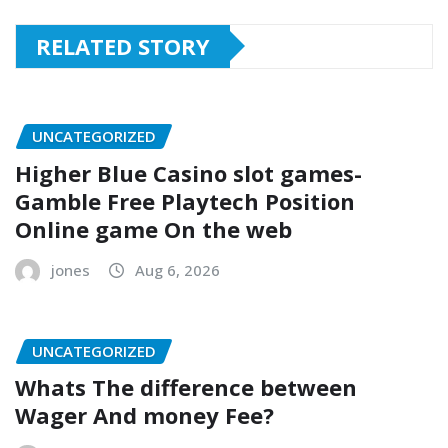
RELATED STORY
UNCATEGORIZED
Higher Blue Casino slot games-
Gamble Free Playtech Position
Online game On the web
jones
Aug 6, 2026
UNCATEGORIZED
Whats The difference between
Wager And money Fee?