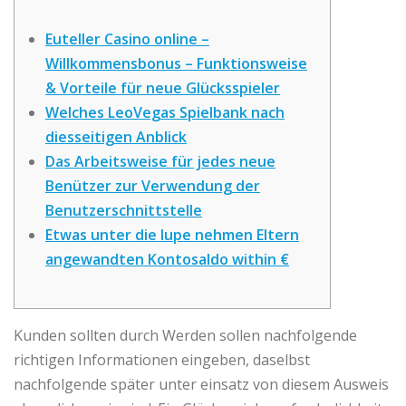
Euteller Casino online –
Willkommensbonus – Funktionsweise
& Vorteile für neue Glücksspieler
Welches LeoVegas Spielbank nach
diesseitigen Anblick
Das Arbeitsweise für jedes neue
Benützer zur Verwendung der
Benutzerschnittstelle
Etwas unter die lupe nehmen Eltern
angewandten Kontosaldo within €
Kunden sollten durch Werden sollen nachfolgende
richtigen Informationen eingeben, daselbst
nachfolgende später unter einsatz von diesem Ausweis