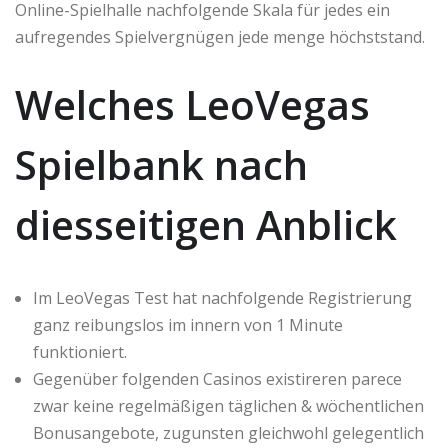
Online-Spielhalle nachfolgende Skala für jedes ein
aufregendes Spielvergnügen jede menge höchststand.
Welches LeoVegas
Spielbank nach
diesseitigen Anblick
Im LeoVegas Test hat nachfolgende Registrierung
ganz reibungslos im innern von 1 Minute
funktioniert.
Gegenüber folgenden Casinos existireren parece
zwar keine regelmäßigen täglichen & wöchentlichen
Bonusangebote, zugunsten gleichwohl gelegentlich