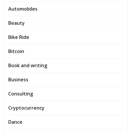
Automobiles
Beauty
Bike Ride
Bitcoin
Book and writing
Business
Consulting
Cryptocurrency
Dance