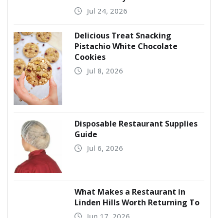
Jul 24, 2026
Delicious Treat Snacking
Pistachio White Chocolate
Cookies
Jul 8, 2026
Disposable Restaurant Supplies
Guide
Jul 6, 2026
What Makes a Restaurant in
Linden Hills Worth Returning To
Jun 17, 2026