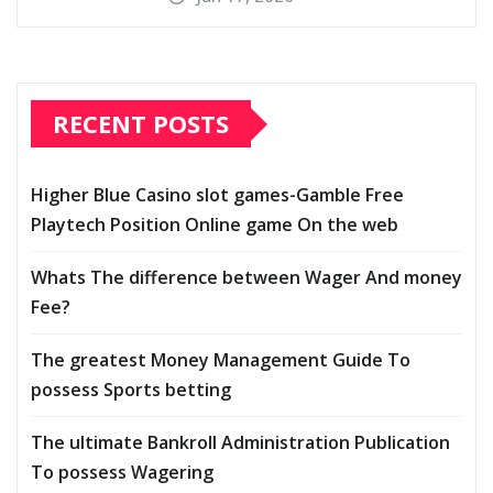
RECENT POSTS
Higher Blue Casino slot games-Gamble Free
Playtech Position Online game On the web
Whats The difference between Wager And money
Fee?
The greatest Money Management Guide To
possess Sports betting
The ultimate Bankroll Administration Publication
To possess Wagering