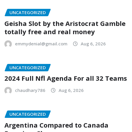
UNCATEGORIZED
Geisha Slot by the Aristocrat Gamble
totally free and real money
emmydenial@gmail.com
Aug 6, 2026
UNCATEGORIZED
2024 Full Nfl Agenda For all 32 Teams
chaudhary786
Aug 6, 2026
UNCATEGORIZED
Argentina Compared to Canada