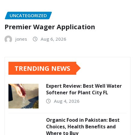
UNCATEGORIZED
Premier Wager Application
jones
Aug 6, 2026
TRENDING NEWS
Expert Review: Best Well Water
Softener for Plant City FL
Aug 4, 2026
Organic Food in Pakistan: Best
Choices, Health Benefits and
Where to Buy