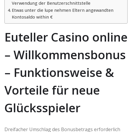
Verwendung der Benutzerschnittstelle
Etwas unter die lupe nehmen Eltern angewandten
Kontosaldo within €
Euteller Casino online
– Willkommensbonus
– Funktionsweise &
Vorteile für neue
Glücksspieler
Dreifacher Umschlag des Bonusbetrags erforderlich