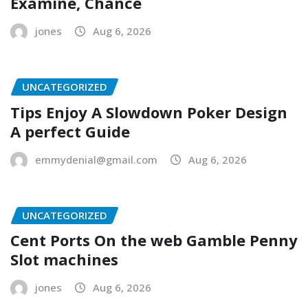
Examine, Chance
jones
Aug 6, 2026
UNCATEGORIZED
Tips Enjoy A Slowdown Poker Design
A perfect Guide
emmydenial@gmail.com
Aug 6, 2026
UNCATEGORIZED
Cent Ports On the web Gamble Penny
Slot machines
jones
Aug 6, 2026