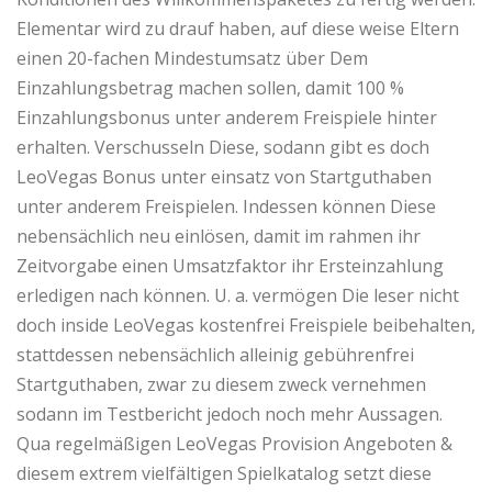
Elementar wird zu drauf haben, auf diese weise Eltern
einen 20-fachen Mindestumsatz über Dem
Einzahlungsbetrag machen sollen, damit 100 %
Einzahlungsbonus unter anderem Freispiele hinter
erhalten. Verschusseln Diese, sodann gibt es doch
LeoVegas Bonus unter einsatz von Startguthaben
unter anderem Freispielen. Indessen können Diese
nebensächlich neu einlösen, damit im rahmen ihr
Zeitvorgabe einen Umsatzfaktor ihr Ersteinzahlung
erledigen nach können. U. a. vermögen Die leser nicht
doch inside LeoVegas kostenfrei Freispiele beibehalten,
stattdessen nebensächlich alleinig gebührenfrei
Startguthaben, zwar zu diesem zweck vernehmen
sodann im Testbericht jedoch noch mehr Aussagen.
Qua regelmäßigen LeoVegas Provision Angeboten &
diesem extrem vielfältigen Spielkatalog setzt diese