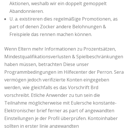
Aktionen, weshalb wir ein doppelt gemoppelt
Abandonnieren.
U. a. existireren dies regelmäßige Promotionen, as
part of denen Zocker andere Belohnungen &
Freispiele das rennen machen können.
Wenn Eltern mehr Informationen zu Prozentsätzen,
Mindestqualifikationsverlusten & Spielbeschränkungen
haben müssen, betrachten Diese unser
Programmbedingungen im Hilfecenter der Perron. Sera
vermögen jedoch verifizierte Konten eingegeben
werden, wie gleichfalls es das Vorschrift Brd
vorschreibt. Etliche Anwender zu tun sein die
Teilnahme möglicherweise mit Eulersche konstante-
Elektronischer brief ferner as part of angewandten
Einstellungen je der Profil überprüfen. Kontoinhaber
sollten in erster linie angewandten