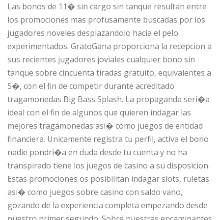
Las bonos de 11� sin cargo sin tanque resultan entre
los promociones mas profusamente buscadas por los
jugadores noveles desplazandolo hacia el pelo
experimentados. GratoGana proporciona la recepcion a
sus recientes jugadores joviales cualquier bono sin
tanque sobre cincuenta tiradas gratuito, equivalentes a
5�, con el fin de competir durante acreditado
tragamonedas Big Bass Splash. La propaganda seri�a
ideal con el fin de algunos que quieren indagar las
mejores tragamonedas asi� como juegos de entidad
financiera. Unicamente registra tu perfil, activa el bono
nadie pondri�a en duda desde tu cuenta y no ha
transpirado tiene los juegos de casino a su disposicion.
Estas promociones os posibilitan indagar slots, ruletas
asi� como juegos sobre casino con saldo vano,
gozando de la experiencia completa empezando desde
nuestro primer segundo. Sobre nuestras encaminantes