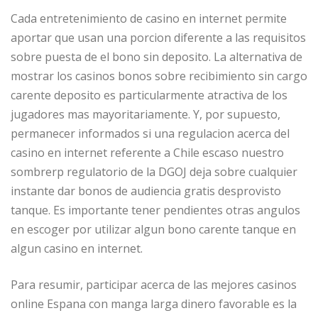
Cada entretenimiento de casino en internet permite
aportar que usan una porcion diferente a las requisitos
sobre puesta de el bono sin deposito. La alternativa de
mostrar los casinos bonos sobre recibimiento sin cargo
carente deposito es particularmente atractiva de los
jugadores mas mayoritariamente. Y, por supuesto,
permanecer informados si una regulacion acerca del
casino en internet referente a Chile escaso nuestro
sombrerp regulatorio de la DGOJ deja sobre cualquier
instante dar bonos de audiencia gratis desprovisto
tanque. Es importante tener pendientes otras angulos
en escoger por utilizar algun bono carente tanque en
algun casino en internet.
Para resumir, participar acerca de las mejores casinos
online Espana con manga larga dinero favorable es la