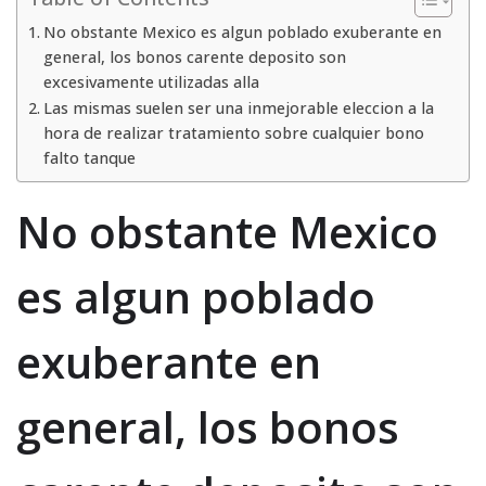
No obstante Mexico es algun poblado exuberante en
general, los bonos carente deposito son
excesivamente utilizadas alla
Las mismas suelen ser una inmejorable eleccion a la
hora de realizar tratamiento sobre cualquier bono
falto tanque
No obstante Mexico
es algun poblado
exuberante en
general, los bonos