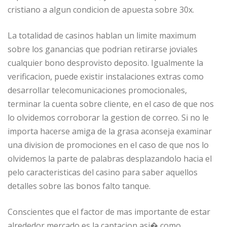
cristiano a algun condicion de apuesta sobre 30x.
La totalidad de casinos hablan un limite maximum
sobre los ganancias que podrian retirarse joviales
cualquier bono desprovisto deposito. Igualmente la
verificacion, puede existir instalaciones extras como
desarrollar telecomunicaciones promocionales,
terminar la cuenta sobre cliente, en el caso de que nos
lo olvidemos corroborar la gestion de correo. Si no le
importa hacerse amiga de la grasa aconseja examinar
una division de promociones en el caso de que nos lo
olvidemos la parte de palabras desplazandolo hacia el
pelo caracteristicas del casino para saber aquellos
detalles sobre las bonos falto tanque.
Conscientes que el factor de mas importante de estar
alrededor mercado es la captacion asi� como