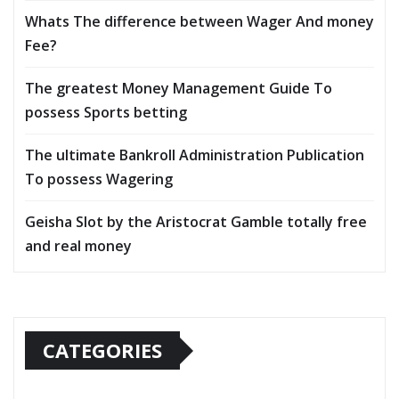
Whats The difference between Wager And money
Fee?
The greatest Money Management Guide To
possess Sports betting
The ultimate Bankroll Administration Publication
To possess Wagering
Geisha Slot by the Aristocrat Gamble totally free
and real money
CATEGORIES