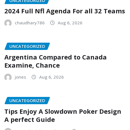
UNCATEGORIZED
2024 Full Nfl Agenda For all 32 Teams
chaudhary786
Aug 6, 2026
UNCATEGORIZED
Argentina Compared to Canada
Examine, Chance
jones
Aug 6, 2026
UNCATEGORIZED
Tips Enjoy A Slowdown Poker Design
A perfect Guide