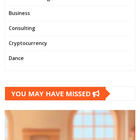
Business
Consulting
Cryptocurrency
Dance
YOU MAY HAVE MISSED