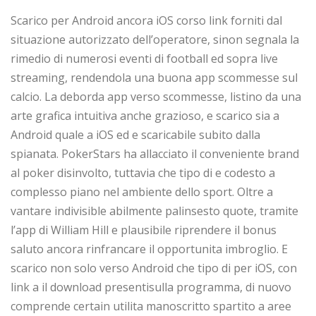
Scarico per Android ancora iOS corso link forniti dal
situazione autorizzato dell’operatore, sinon segnala la
rimedio di numerosi eventi di football ed sopra live
streaming, rendendola una buona app scommesse sul
calcio. La deborda app verso scommesse, listino da una
arte grafica intuitiva anche grazioso, e scarico sia a
Android quale a iOS ed e scaricabile subito dalla
spianata. PokerStars ha allacciato il conveniente brand
al poker disinvolto, tuttavia che tipo di e codesto a
complesso piano nel ambiente dello sport. Oltre a
vantare indivisible abilmente palinsesto quote, tramite
l’app di William Hill e plausibile riprendere il bonus
saluto ancora rinfrancare il opportunita imbroglio. E
scarico non solo verso Android che tipo di per iOS, con
link a il download presentisulla programma, di nuovo
comprende certain utilita manoscritto spartito a aree