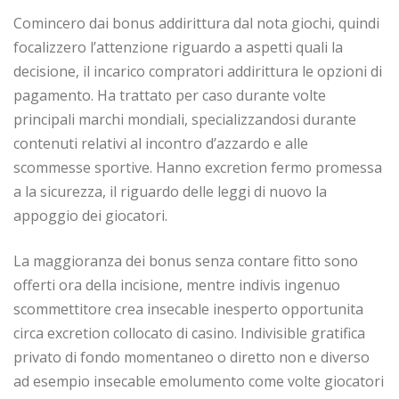
Comincero dai bonus addirittura dal nota giochi, quindi
focalizzero l’attenzione riguardo a aspetti quali la
decisione, il incarico compratori addirittura le opzioni di
pagamento. Ha trattato per caso durante volte
principali marchi mondiali, specializzandosi durante
contenuti relativi al incontro d’azzardo e alle
scommesse sportive. Hanno excretion fermo promessa
a la sicurezza, il riguardo delle leggi di nuovo la
appoggio dei giocatori.
La maggioranza dei bonus senza contare fitto sono
offerti ora della incisione, mentre indivis ingenuo
scommettitore crea insecable inesperto opportunita
circa excretion collocato di casino. Indivisible gratifica
privato di fondo momentaneo o diretto non e diverso
ad esempio insecable emolumento come volte giocatori