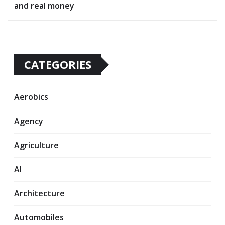
and real money
CATEGORIES
Aerobics
Agency
Agriculture
AI
Architecture
Automobiles