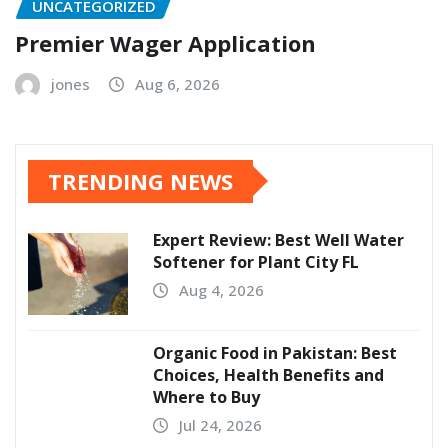
UNCATEGORIZED
Premier Wager Application
jones
Aug 6, 2026
TRENDING NEWS
Expert Review: Best Well Water
Softener for Plant City FL
Aug 4, 2026
Organic Food in Pakistan: Best
Choices, Health Benefits and
Where to Buy
Jul 24, 2026