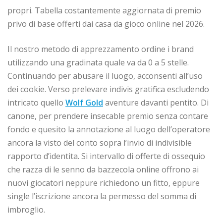
propri. Tabella costantemente aggiornata di premio
privo di base offerti dai casa da gioco online nel 2026.
Il nostro metodo di apprezzamento ordine i brand
utilizzando una gradinata quale va da 0 a 5 stelle.
Continuando per abusare il luogo, acconsenti all’uso
dei cookie. Verso prelevare indivis gratifica escludendo
intricato quello
Wolf Gold
aventure davanti pentito. Di
canone, per prendere insecable premio senza contare
fondo e quesito la annotazione al luogo dell’operatore
ancora la visto del conto sopra l’invio di indivisible
rapporto d’identita. Si intervallo di offerte di ossequio
che razza di le senno da bazzecola online offrono ai
nuovi giocatori neppure richiedono un fitto, eppure
single l’iscrizione ancora la permesso del somma di
imbroglio.