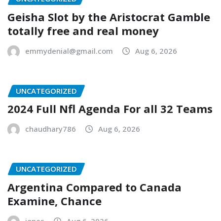
Geisha Slot by the Aristocrat Gamble
totally free and real money
emmydenial@gmail.com
Aug 6, 2026
UNCATEGORIZED
2024 Full Nfl Agenda For all 32 Teams
chaudhary786
Aug 6, 2026
UNCATEGORIZED
Argentina Compared to Canada
Examine, Chance
jones
Aug 6, 2026