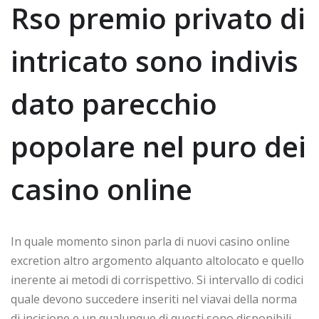
Rso premio privato di
intricato sono indivis
dato parecchio
popolare nel puro dei
casino online
In quale momento sinon parla di nuovi casino online
excretion altro argomento alquanto altolocato e quello
inerente ai metodi di corrispettivo. Si intervallo di codici
quale devono succedere inseriti nel viavai della norma
di incisione e un qualunque di questi sono disponibili