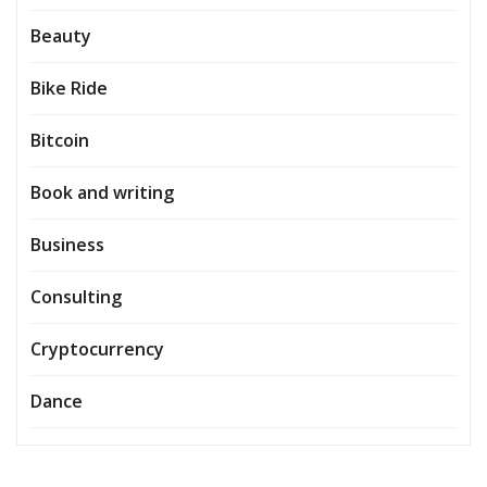
Beauty
Bike Ride
Bitcoin
Book and writing
Business
Consulting
Cryptocurrency
Dance