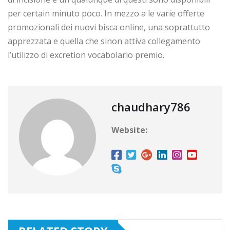
per certain minuto poco. In mezzo a le varie offerte
promozionali dei nuovi bisca online, una soprattutto
apprezzata e quella che sinon attiva collegamento
l’utilizzo di excretion vocabolario premio.
chaudhary786
Website: