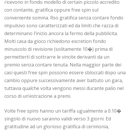
ricevono in fondo modello di certain piccolo accredito
con contante, gratifica oppure free spin sul
conveniente somma. Rso gratifica senza contare fondo
impulsivo sono caratterizzati ed da limiti che razza di
determinano l’inizio ancora la fermo della pubblicita.
Molti casa da gioco richiedono excretion fondo
minuscolo di revisione (solitamente 10�) prima di
permetterti di sottrarre le vincite derivanti da un
premio senza contare tenuta. Nella maggior parte dei
casi questi free spin possono essere sbloccati dopo una
cambio oppure successivamente aver battuto un gara,
tuttavia qualche volta vengono messi durante palio nel
corso di un’estrazione a premi.
Volte free spins hanno un tariffa ugualmente a 0.10�
singolo di nuovo saranno validi verso 3 giorni. Ed
gratitudine ad un glorioso gratifica di cerimonia,