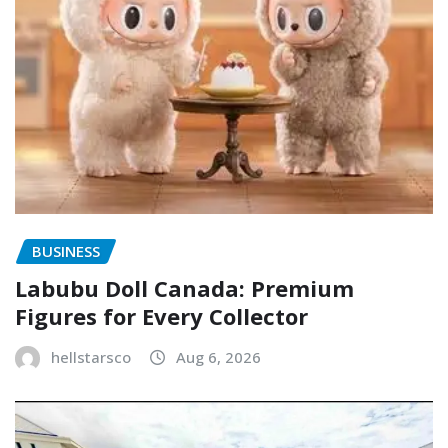
BUSINESS
Labubu Doll Canada: Premium
Figures for Every Collector
hellstarsco
Aug 6, 2026