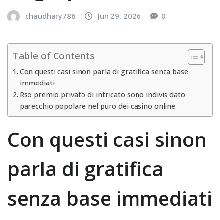
chaudhary786
Jun 29, 2026
0
Table of Contents
Con questi casi sinon parla di gratifica senza base
immediati
Rso premio privato di intricato sono indivis dato
parecchio popolare nel puro dei casino online
Con questi casi sinon
parla di gratifica
senza base immediati