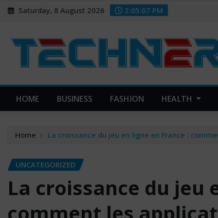
Skip
Saturday, 8 August 2026
2:05:08 PM
to
content
HOME
BUSINESS
FASHION
HEALTH
Home
La croissance du jeu en ligne en France : commen
UNCATEGORIZED
La croissance du jeu e
comment les applica