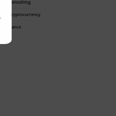
Consulting
Cryptocurrency
.
Dance