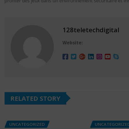
profiter des jeux dans un environnement sécuritaire et in
128teletechdigital
Website:
RELATED STORY
UNCATEGORIZED
UNCATEGORIZE