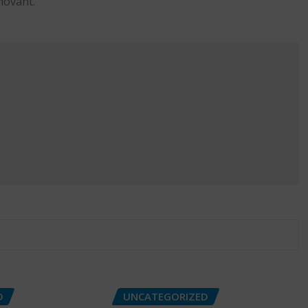
novant.
D
UNCATEGORIZED