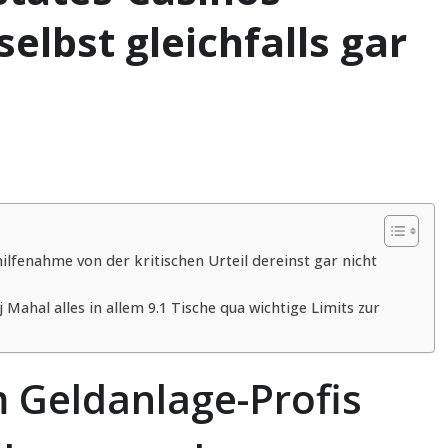
selbst gleichfalls gar
ilfenahme von der kritischen Urteil dereinst gar nicht
Mahal alles in allem 9.1 Tische qua wichtige Limits zur
 Geldanlage-Profis