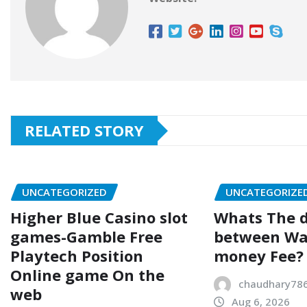
RELATED STORY
UNCATEGORIZED
UNCATEGORIZE
Higher Blue Casino slot
Whats The d
games-Gamble Free
between Wa
Playtech Position
money Fee?
Online game On the
chaudhary78
web
Aug 6, 2026