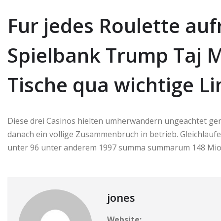
Fur jedes Roulette auf
Spielbank Trump Taj Ma
Tische qua wichtige L
Diese drei Casinos hielten umherwandern ungeachtet gera
danach ein vollige Zusammenbruch in betrieb. Gleichlauf
unter 96 unter anderem 1997 summa summarum 148 Mio
jones
Website: