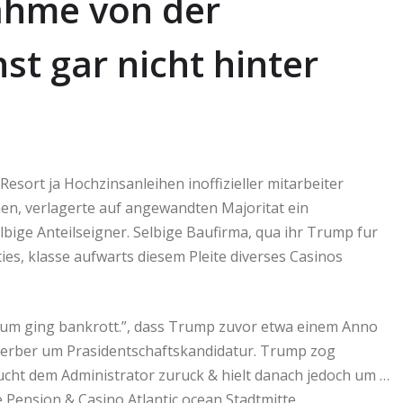
nahme von der
nst gar nicht hinter
esort ja Hochzinsanleihen inoffizieller mitarbeiter
hen, verlagerte auf angewandten Majoritat ein
ige Anteilseigner. Selbige Baufirma, qua ihr Trump fur
ties, klasse aufwarts diesem Pleite diverses Casinos
trum ging bankrott.”, dass Trump zuvor etwa einem Anno
werber um Prasidentschaftskandidatur. Trump zog
aucht dem Administrator zuruck & hielt danach jedoch um …
Pension & Casino Atlantic ocean Stadtmitte