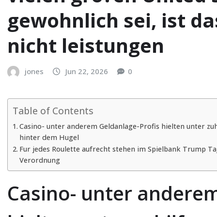
gewohnlich sei, ist da
nicht leistungen
jones
Jun 22, 2026
0
Table of Contents
Casino- unter anderem Geldanlage-Profis hielten unter zuh
hinter dem Hugel
Fur jedes Roulette aufrecht stehen im Spielbank Trump Taj 
Verordnung
Casino- unter anderem