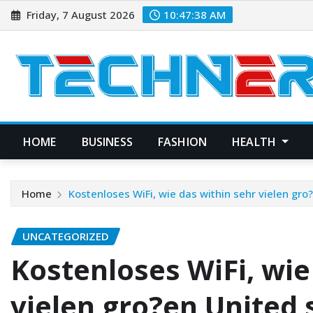
Skip
Friday, 7 August 2026
10:47:39 AM
to
content
HOME
BUSINESS
FASHION
HEALTH
Home
Kostenloses WiFi, wie das within sehr vielen gro?
UNCATEGORIZED
Kostenloses WiFi, wie
vielen gro?en United 