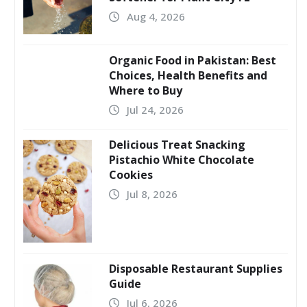
Aug 4, 2026
Organic Food in Pakistan: Best
Choices, Health Benefits and
Where to Buy
Jul 24, 2026
Delicious Treat Snacking
Pistachio White Chocolate
Cookies
Jul 8, 2026
Disposable Restaurant Supplies
Guide
Jul 6, 2026