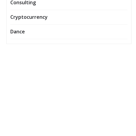
Consulting
Cryptocurrency
Dance