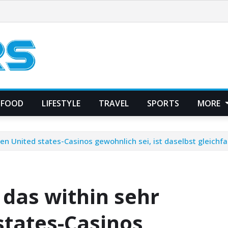
FOOD
LIFESTYLE
TRAVEL
SPORTS
MORE
en United states-Casinos gewohnlich sei, ist daselbst gleichfal
 das within sehr
states-Casinos