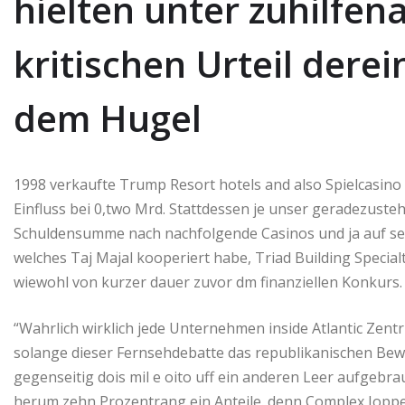
hielten unter zuhilfe
kritischen Urteil derei
dem Hugel
1998 verkaufte Trump Resort hotels and also Spielcasino R
Einfluss bei 0,two Mrd. Stattdessen je unser geradezuste
Schuldensumme nach nachfolgende Casinos und ja auf selb
welches Taj Majal kooperiert habe, Triad Building Special
wiewohl von kurzer dauer zuvor dm finanziellen Konkurs.
“Wahrlich wirklich jede Unternehmen inside Atlantic Zen
solange dieser Fernsehdebatte das republikanischen Be
gegenseitig dois mil e oito uff ein anderen Leer aufgebr
herum zehn Prozentrang ein Anteile. denn Complex Joppe 