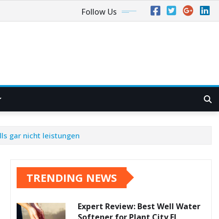
Follow Us
ls gar nicht leistungen
TRENDING NEWS
Expert Review: Best Well Water
Softener for Plant City FL