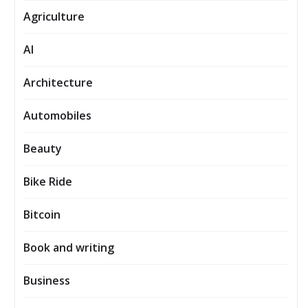
Agriculture
AI
Architecture
Automobiles
Beauty
Bike Ride
Bitcoin
Book and writing
Business