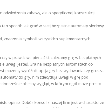
 odwiedzenia zabawy, ale o specyficznej konstrukcji…
ten sposób jak grać w całej bezpłatne automaty sieciowy
i, znaczenia symboli, wszystkich suplementarnych
 czy w prawdziwe pieniążki, zalecamy grę w bezpłatnych
zie uwagi jesteś. Gra na bezpłatnych automatach do
jest możemy wyróżnić opcja gry bez wydawania czy grosza.
automaty do gry, nim zdecydują uwagi w grę pod
a jednocześnie obecny wygląd, w którym ogół może prosto
ste opinie. Dobór konsol z naszej firm jest w charakterze