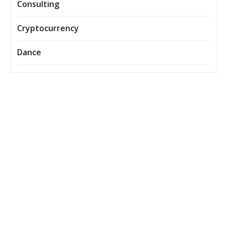
Consulting
Cryptocurrency
Dance