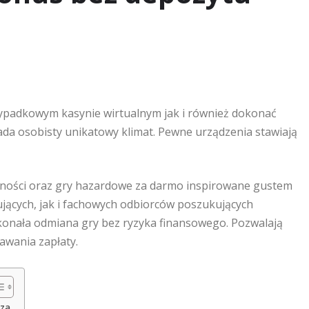
zypadkowym kasynie wirtualnym jak i również dokonać
iada osobisty unikatowy klimat. Pewne urządzenia stawiają
alności oraz gry hazardowe za darmo inspirowane gustem
kujących, jak i fachowych odbiorców poszukujących
skonała odmiana gry bez ryzyka finansowego. Pozwalają
awania zapłaty.
cza