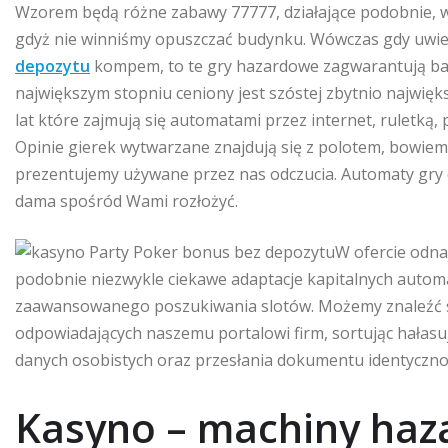
Wzorem będą różne zabawy 77777, działające podobnie, wó
gdyż nie winniśmy opuszczać budynku. Wówczas gdy uwie
depozytu
kompem, to te gry hazardowe zagwarantują ba
największym stopniu ceniony jest szóstej zbytnio najwi
lat które zajmują się automatami przez internet, ruletką
Opinie gierek wytwarzane znajdują się z polotem, bowiem
prezentujemy używane przez nas odczucia. Automaty gry o
dama spośród Wami rozłożyć.
W ofercie odna
podobnie niezwykle ciekawe adaptacje kapitalnych autom
zaawansowanego poszukiwania slotów. Możemy znaleźć s
odpowiadających naszemu portalowi firm, sortując hałasuj
danych osobistych oraz przesłania dokumentu identycznoś
Kasyno – machiny ha