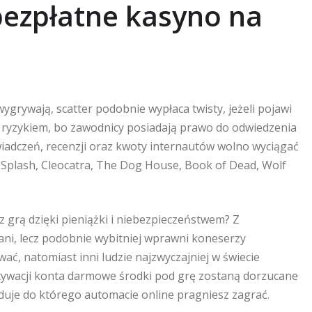
ezpłatne kasyno na
wygrywają, scatter podobnie wypłaca twisty, jeżeli pojawi
e ryzykiem, bo zawodnicy posiadają prawo do odwiedzenia
wiadczeń, recenzji oraz kwoty internautów wolno wyciągać
s Splash, Cleocatra, The Dog House, Book of Dead, Wolf
 grą dzięki pieniążki i niebezpieczeństwem? Z
ani, lecz podobnie wybitniej wprawni koneserzy
ć, natomiast inni ludzie najzwyczajniej w świecie
ktywacji konta darmowe środki pod grę zostaną dorzucane
duje do którego automacie online pragniesz zagrać.