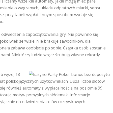
i zliczamy wszelkie automaty, jakie mogą mieć parę
iesienia o wygranych, układu odpłatnych miarki, sensu
sz przy tabeli wypłat. Innym sposobem wydaje się
wo.
o odwiedzenia zapoczątkowania gry. Nie powinno się
gokolwiek serwisie. Nie brakuje zawodników, dla
onała zabawa osobiście po sobie. Cząstka osób zostanie
nami. Niektórzy ludzie wręcz śrubują własne rekordy
b wyżej 18
mat polskojęzycznych użytkownikach. Duża liczba slotów
 się również automaty z wypłacalnością na poziomie 99
stosują motyw pomyślnych siódemek. Informacje
wyłącznie do odwiedzenia celów rozrywkowych.