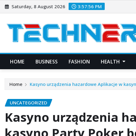
Skip
Saturday, 8 August 2026
3:57:57 PM
to
content
HOME
BUSINESS
FASHION
HEALTH
Home
Kasyno urządzenia hazardowe Aplikacje w kasyn
UNCATEGORIZED
Kasyno urządzenia ha
kasyno Party Poker b