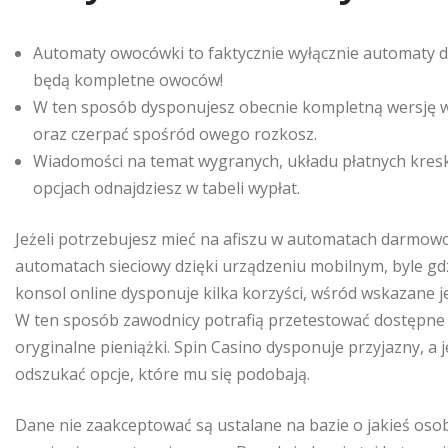
Automaty owocówki to faktycznie wyłącznie automaty do
będą kompletne owoców!
W ten sposób dysponujesz obecnie kompletną wersję w 
oraz czerpać spośród owego rozkosz.
Wiadomości na temat wygranych, układu płatnych kresk
opcjach odnajdziesz w tabeli wypłat.
Jeżeli potrzebujesz mieć na afiszu w automatach darmowo
automatach sieciowy dzięki urządzeniu mobilnym, byle gd
konsol online dysponuje kilka korzyści, wśród wskazane 
W ten sposób zawodnicy potrafią przetestować dostępne 
oryginalne pieniążki. Spin Casino dysponuje przyjazny, 
odszukać opcje, które mu się podobają.
Dane nie zaakceptować są ustalane na bazie o jakieś osobi