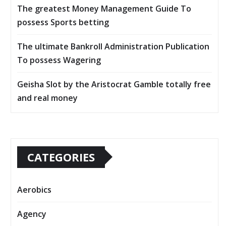
The greatest Money Management Guide To
possess Sports betting
The ultimate Bankroll Administration Publication
To possess Wagering
Geisha Slot by the Aristocrat Gamble totally free
and real money
CATEGORIES
Aerobics
Agency