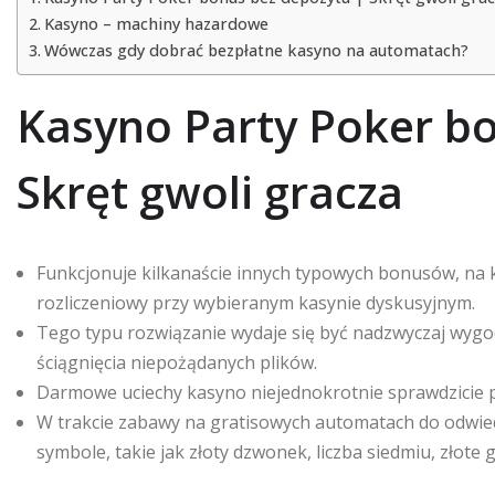
Kasyno – machiny hazardowe
Wówczas gdy dobrać bezpłatne kasyno na automatach?
Kasyno Party Poker bo
Skręt gwoli gracza
Funkcjonuje kilkanaście innych typowych bonusów, na k
rozliczeniowy przy wybieranym kasynie dyskusyjnym.
Tego typu rozwiązanie wydaje się być nadzwyczaj wygo
ściągnięcia niepożądanych plików.
Darmowe uciechy kasyno niejednokrotnie sprawdzicie 
W trakcie zabawy na gratisowych automatach do odwied
symbole, takie jak złoty dzwonek, liczba siedmiu, złote 