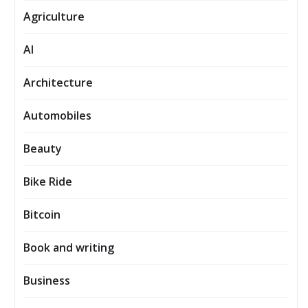
Agriculture
AI
Architecture
Automobiles
Beauty
Bike Ride
Bitcoin
Book and writing
Business