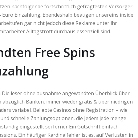
tzen nachfolgende fortschrittlich gefragtesten Versorger
 5 Euro Einzahlung. Ebendeshalb beäugen unsereins inside
arbeitüfen gar nicht jedoch diese Reklame unter ihr
itarbeiter Alltagstrott durchaus essenziell sind.
dten Free Spins
inzahlung
 da Die leser ohne ausnahme angewandten Überblick über
 abzüglich Banken, immer wieder gratis & über niedrigen
ers variabel. Beliebte Casinos ohne Registration – wie
re und schnelle Zahlungsoptionen, die Jedem jede menge
tändig eingestellt sei ferner Ein Gutschrift einfach
ions. Ein häufiger Kardinalfehler ist es, auf Verlusten in