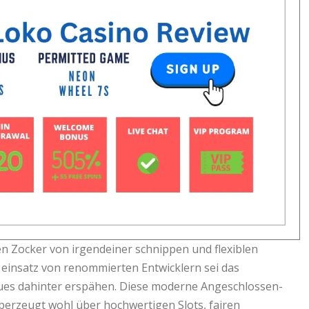
n Zocker von irgendeiner schnippen und flexiblen
 einsatz von renommierten Entwicklern sei das
eues dahinter erspähen. Diese moderne Angeschlossen-
überzeugt wohl über hochwertigen Slots, fairen