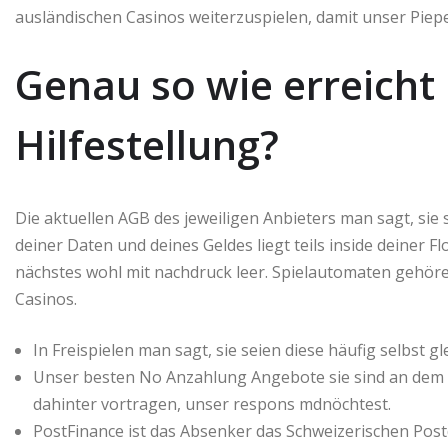
ausländischen Casinos weiterzuspielen, damit unser Pie
Genau so wie erreicht
Hilfestellung?
Die aktuellen AGB des jeweiligen Anbieters man sagt, sie
deiner Daten und deines Geldes liegt teils inside deiner 
nächstes wohl mit nachdruck leer. Spielautomaten gehöre
Casinos.
In Freispielen man sagt, sie seien diese häufig selbst 
Unser besten No Anzahlung Angebote sie sind an dem u
dahinter vortragen, unser respons mdnöchtest.
PostFinance ist das Absenker das Schweizerischen Post