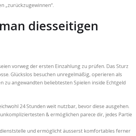
pen „zurückzugewinnen“.
 man diesseitigen
 seien vorweg der ersten Einzahlung zu prüfen. Das Sturz
Flosse. Glückslos besuchen unregelmäßig, operieren als
n zu angewandten beliebtesten Spielen inside Echtgeld
gleichwohl 24 Stunden weit nutzbar, bevor diese ausgehen.
nkompliziertesten & ermöglichen parece dir, jedes Partie
dienststelle und ermöglicht äusserst komfortables ferner