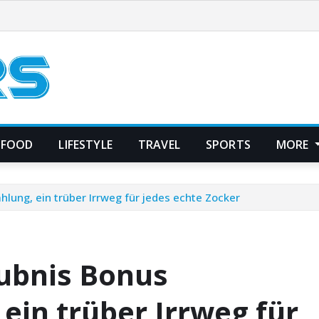
FOOD
LIFESTYLE
TRAVEL
SPORTS
MORE
hlung, ein trüber Irrweg für jedes echte Zocker
aubnis Bonus
 ein trüber Irrweg für