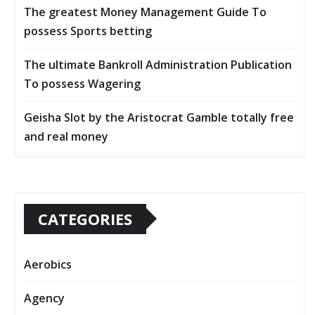
The greatest Money Management Guide To
possess Sports betting
The ultimate Bankroll Administration Publication
To possess Wagering
Geisha Slot by the Aristocrat Gamble totally free
and real money
CATEGORIES
Aerobics
Agency