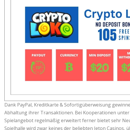
Dank PayPal, Kreditkarte & Sofortigüberweisung gewinne
Abhaltung ihrer Transaktionen. Bei Kooperationen unter
Spielangebot regelmäßig erweitert ferner bietet sehr N
Spielhalle wird zwar keines der beliebten Jeton Casinos, 