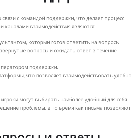
 связи с командой поддержки, что делает процесс
и каналами взаимодействия являются:
сультантом, который готов ответить на вопросы.
звернутые вопросы и ожидать ответ в течение
 оператором поддержки.
латформы, что позволяет взаимодействовать удобно
 игроки могут выбирать наиболее удобный для себя
 решение проблемы, в то время как письма позволяют
опросы и ответы