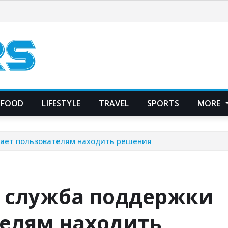
FOOD
LIFESTYLE
TRAVEL
SPORTS
MORE
огает пользователям находить решения
но служба поддержки
телям находить