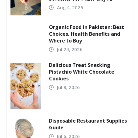
Aug 4, 2026
Organic Food in Pakistan: Best
Choices, Health Benefits and
Where to Buy
Jul 24, 2026
Delicious Treat Snacking
Pistachio White Chocolate
Cookies
Jul 8, 2026
Disposable Restaurant Supplies
Guide
Jul 6, 2026