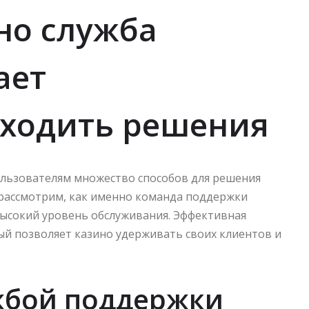
ино служба
ает
аходить решения
ользователям множество способов для решения
 рассмотрим, как именно команда поддержки
высокий уровень обслуживания. Эффективная
ый позволяет казино удерживать своих клиентов и
ужбой поддержки