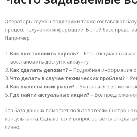
Операторы службы поддержки также составляют базу 
процесс получения информации. В этой базе предста
Например:
Как восстановить пароль?
– Есть специальная инс
восстановить доступ к аккаунту.
Как сделать депозит?
– Подробная информация о 
Что делать в случае технических проблем?
– Ре
Как вывести выигрыши?
– Указаны все возможные
Где найти актуальные акции?
– Все предложения 
Эта база данных помогает пользователям быстро на
консультанта. Однако, если вопрос остается откры
лично.