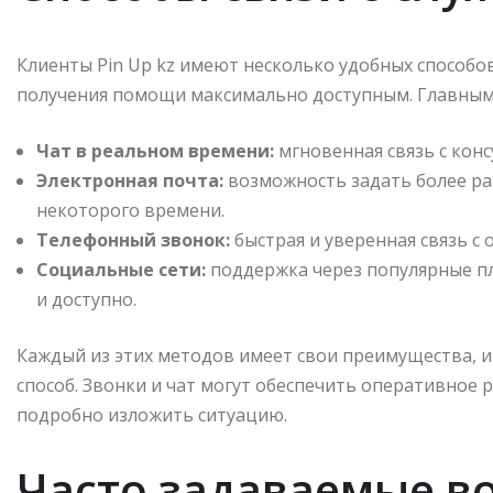
Клиенты Pin Up kz имеют несколько удобных способов
получения помощи максимально доступным. Главным
Чат в реальном времени:
мгновенная связь с кон
Электронная почта:
возможность задать более ра
некоторого времени.
Телефонный звонок:
быстрая и уверенная связь с
Социальные сети:
поддержка через популярные п
и доступно.
Каждый из этих методов имеет свои преимущества, и
способ. Звонки и чат могут обеспечить оперативное
подробно изложить ситуацию.
Часто задаваемые в