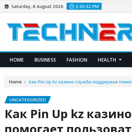
Skip
Saturday, 8 August 2026
2:43:33 PM
to
content
HOME
BUSINESS
FASHION
HEALTH
Home
Как Pin Up kz казино служба поддержки пом
UNCATEGORIZED
Как Pin Up kz кази
помогает пользова