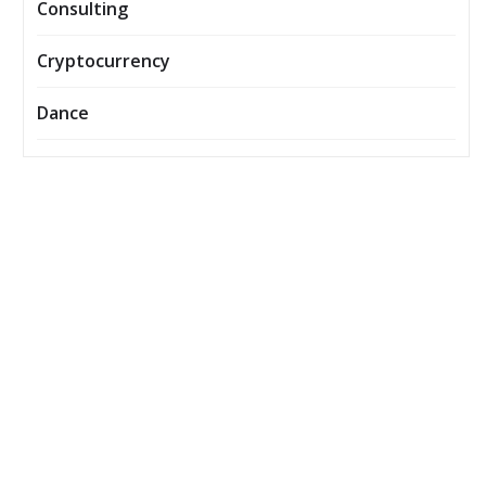
Consulting
Cryptocurrency
Dance