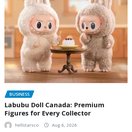
BUSINESS
Labubu Doll Canada: Premium
Figures for Every Collector
hellstarsco
Aug 6, 2026