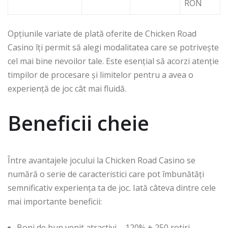
RON
Opțiunile variate de plată oferite de Chicken Road
Casino îți permit să alegi modalitatea care se potrivește
cel mai bine nevoilor tale. Este esențial să acorzi atenție
timpilor de procesare și limitelor pentru a avea o
experiență de joc cât mai fluidă.
Beneficii cheie
Între avantajele jocului la Chicken Road Casino se
numără o serie de caracteristici care pot îmbunătăți
semnificativ experiența ta de joc. Iată câteva dintre cele
mai importante beneficii:
Boni de bun venit atractivi – 120% + 250 rotiri