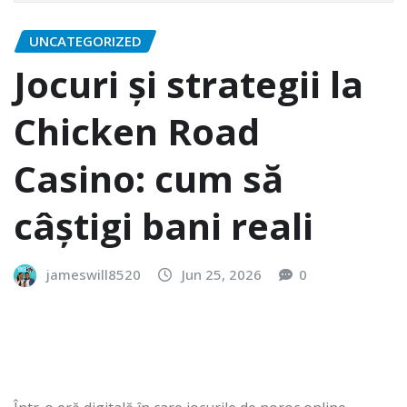
UNCATEGORIZED
Jocuri și strategii la
Chicken Road
Casino: cum să
câștigi bani reali
jameswill8520
Jun 25, 2026
0