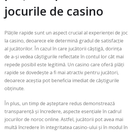
jocurile de casino
Plățile rapide sunt un aspect crucial al experienței de joc
la casino, deoarece ele determină gradul de satisfacție
al jucătorilor. În cazul în care jucătorii câștigă, dorința
de a-și vedea câștigurile reflectate în contul lor cât mai
repede posibil este legitimă. Un casino care oferă plăți
rapide se dovedește a fi mai atractiv pentru jucători,
deoarece aceștia pot beneficia imediat de câștigurile
obținute.
În plus, un timp de așteptare redus demonstrează
transparență și încredere, aspecte esențiale în cadrul
jocurilor de noroc online. Astfel, jucătorii pot avea mai
multă încredere în integritatea casino-ului și în modul în