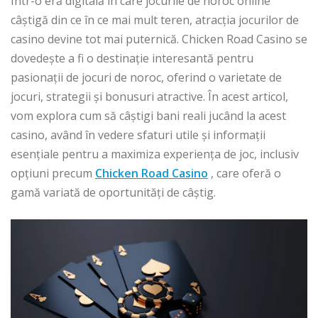
Într-o eră digitală în care jocurile de noroc online
câștigă din ce în ce mai mult teren, atracția jocurilor de
casino devine tot mai puternică. Chicken Road Casino se
dovedește a fi o destinație interesantă pentru
pasionații de jocuri de noroc, oferind o varietate de
jocuri, strategii și bonusuri atractive. În acest articol,
vom explora cum să câștigi bani reali jucând la acest
casino, având în vedere sfaturi utile și informații
esențiale pentru a maximiza experiența de joc, inclusiv
opțiuni precum
Chicken Road Casino
, care oferă o
gamă variată de oportunități de câștig.