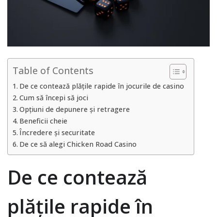
Table of Contents
De ce contează plățile rapide în jocurile de casino
Cum să începi să joci
Opțiuni de depunere și retragere
Beneficii cheie
Încredere și securitate
De ce să alegi Chicken Road Casino
De ce contează
plățile rapide în