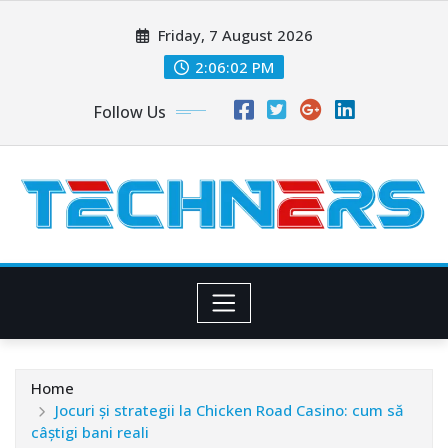
Skip
Friday, 7 August 2026
to
content
2:06:03 PM
Follow Us
Home
Jocuri și strategii la Chicken Road Casino: cum să
câștigi bani reali