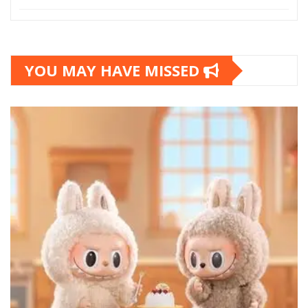
YOU MAY HAVE MISSED