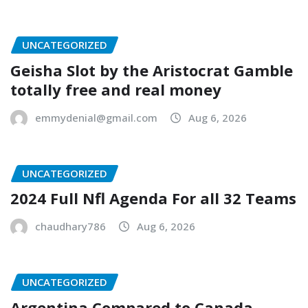
UNCATEGORIZED
Geisha Slot by the Aristocrat Gamble
totally free and real money
emmydenial@gmail.com
Aug 6, 2026
UNCATEGORIZED
2024 Full Nfl Agenda For all 32 Teams
chaudhary786
Aug 6, 2026
UNCATEGORIZED
Argentina Compared to Canada