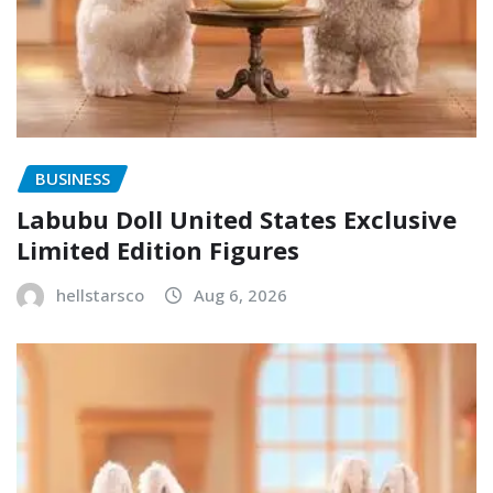
BUSINESS
Labubu Doll United States Exclusive
Limited Edition Figures
hellstarsco
Aug 6, 2026