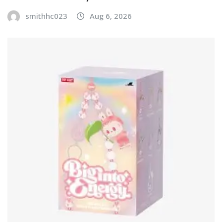
smithhc023
Aug 6, 2026