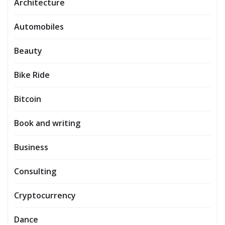
Architecture
Automobiles
Beauty
Bike Ride
Bitcoin
Book and writing
Business
Consulting
Cryptocurrency
Dance