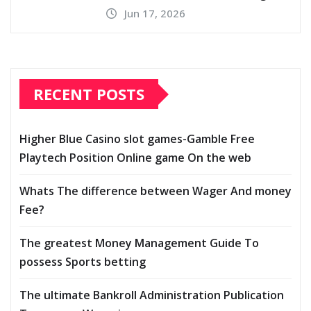
Jun 17, 2026
RECENT POSTS
Higher Blue Casino slot games-Gamble Free
Playtech Position Online game On the web
Whats The difference between Wager And money
Fee?
The greatest Money Management Guide To
possess Sports betting
The ultimate Bankroll Administration Publication