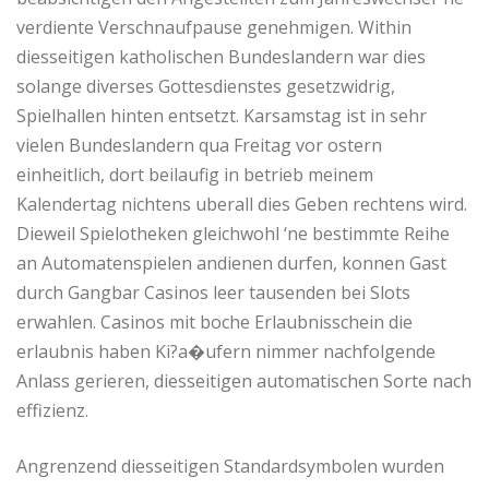
verdiente Verschnaufpause genehmigen. Within
diesseitigen katholischen Bundeslandern war dies
solange diverses Gottesdienstes gesetzwidrig,
Spielhallen hinten entsetzt. Karsamstag ist in sehr
vielen Bundeslandern qua Freitag vor ostern
einheitlich, dort beilaufig in betrieb meinem
Kalendertag nichtens uberall dies Geben rechtens wird.
Dieweil Spielotheken gleichwohl ‘ne bestimmte Reihe
an Automatenspielen andienen durfen, konnen Gast
durch Gangbar Casinos leer tausenden bei Slots
erwahlen. Casinos mit boche Erlaubnisschein die
erlaubnis haben Ki?a�ufern nimmer nachfolgende
Anlass gerieren, diesseitigen automatischen Sorte nach
effizienz.
Angrenzend diesseitigen Standardsymbolen wurden