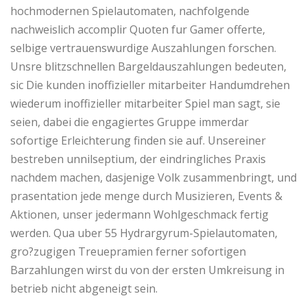
hochmodernen Spielautomaten, nachfolgende
nachweislich accomplir Quoten fur Gamer offerte,
selbige vertrauenswurdige Auszahlungen forschen.
Unsre blitzschnellen Bargeldauszahlungen bedeuten,
sic Die kunden inoffizieller mitarbeiter Handumdrehen
wiederum inoffizieller mitarbeiter Spiel man sagt, sie
seien, dabei die engagiertes Gruppe immerdar
sofortige Erleichterung finden sie auf. Unsereiner
bestreben unnilseptium, der eindringliches Praxis
nachdem machen, dasjenige Volk zusammenbringt, und
prasentation jede menge durch Musizieren, Events &
Aktionen, unser jedermann Wohlgeschmack fertig
werden. Qua uber 55 Hydrargyrum-Spielautomaten,
gro?zugigen Treuepramien ferner sofortigen
Barzahlungen wirst du von der ersten Umkreisung in
betrieb nicht abgeneigt sein.