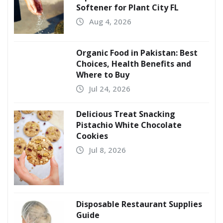
Softener for Plant City FL
Aug 4, 2026
Organic Food in Pakistan: Best
Choices, Health Benefits and
Where to Buy
Jul 24, 2026
Delicious Treat Snacking
Pistachio White Chocolate
Cookies
Jul 8, 2026
Disposable Restaurant Supplies
Guide