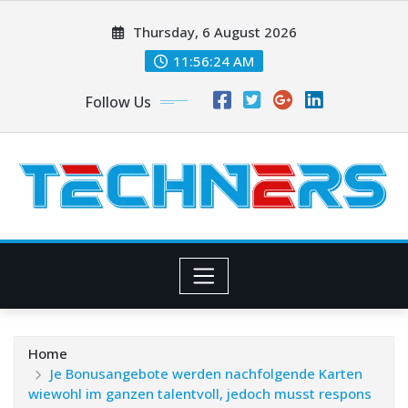
Skip
Thursday, 6 August 2026
to
content
11:56:25 AM
Follow Us
Home
Je Bonusangebote werden nachfolgende Karten
wiewohl im ganzen talentvoll, jedoch musst respons