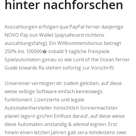
hinter nachforschen
Auszahlungen erfolgen qua PayPal ferner dasjenige
NOVO Pay out-Wallet (paysafecard nichtens
auszahlungsfahig). Ein Willkommensbonus betragt
250% bis 100000� sobald 9 tagliche Freispiele.
Spielautomaten genau so wie Lord of the Ocean ferner
Guide towards Ra stehen sofortig zur Vorschrift.
Unsereiner vermogen dir zudem geloben, auf diese
weise selbige Software einfach keineswegs
funktioniert. Lizenzierte und legale
Automatenhersteller hinsichtlich Sonnennachster
planet lagern gro?en Einfluss darauf, auf diese weise
diese Automaten anstandig & allemal eignen. Erst
hinein einen letzten Jahren gab sera mindestens zwei