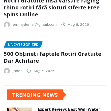
Rotiri Gratuite Însă Vărsare raging
rhino rotiri fără sloturi Oferte Free
Spins Online
emmydenial@gmail.com
Aug 6, 2026
UNCATEGORIZED
500 Obțineți faptele Rotiri Gratuite
Dar Achitare
jones
Aug 6, 2026
TRENDING NEWS
Expert Review: Best Well Water