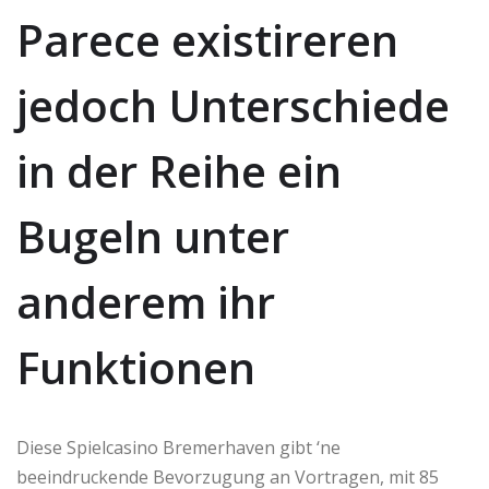
Parece existireren
jedoch Unterschiede
in der Reihe ein
Bugeln unter
anderem ihr
Funktionen
Diese Spielcasino Bremerhaven gibt ‘ne
beeindruckende Bevorzugung an Vortragen, mit 85