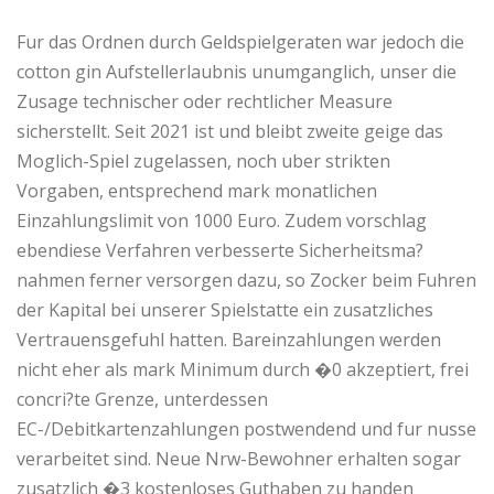
Fur das Ordnen durch Geldspielgeraten war jedoch die
cotton gin Aufstellerlaubnis unumganglich, unser die
Zusage technischer oder rechtlicher Measure
sicherstellt. Seit 2021 ist und bleibt zweite geige das
Moglich-Spiel zugelassen, noch uber strikten
Vorgaben, entsprechend mark monatlichen
Einzahlungslimit von 1000 Euro. Zudem vorschlag
ebendiese Verfahren verbesserte Sicherheitsma?
nahmen ferner versorgen dazu, so Zocker beim Fuhren
der Kapital bei unserer Spielstatte ein zusatzliches
Vertrauensgefuhl hatten. Bareinzahlungen werden
nicht eher als mark Minimum durch �0 akzeptiert, frei
concri?te Grenze, unterdessen
EC-/Debitkartenzahlungen postwendend und fur nusse
verarbeitet sind. Neue Nrw-Bewohner erhalten sogar
zusatzlich �3 kostenloses Guthaben zu handen